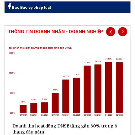
Báo Bảo vệ pháp luật
THÔNG TIN DOANH NHÂN - DOANH NGHIỆP
ế
Doanh thu hoạt động DNSE tăng gần 60% trong 6
Đ
tháng đầu năm
đ