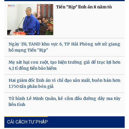
Tiến "Bịp" lĩnh án 8 năm tù
Ngày 7/8, TAND khu vực 6, TP Hải Phòng xét xử giang
hồ mạng Tiến "Bịp"
Mẹ sát hại con ruột, tạo hiện trường giả để trục lợi hơn
4,1 tỉ đồng tiền bảo hiểm
Hai giám đốc lĩnh án vì chỉ đạo sản xuất, buôn bán hơn
1.750 tấn phân bón giả
Tử hình Lê Minh Quân, kẻ cầm đầu đường dây ma túy
liên tỉnh
CẢI CÁCH TƯ PHÁP