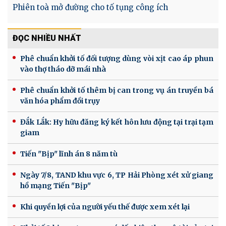
Phiên toà mở đường cho tố tụng công ích
ĐỌC NHIỀU NHẤT
Phê chuẩn khởi tố đối tượng dùng vòi xịt cao áp phun
vào thợ tháo dỡ mái nhà
Phê chuẩn khởi tố thêm bị can trong vụ án truyền bá
văn hóa phẩm đồi trụy
Đắk Lắk: Hy hữu đăng ký kết hôn lưu động tại trại tạm
giam
Tiến "Bịp" lĩnh án 8 năm tù
Ngày 7/8, TAND khu vực 6, TP Hải Phòng xét xử giang
hồ mạng Tiến "Bịp"
Khi quyền lợi của người yếu thế được xem xét lại