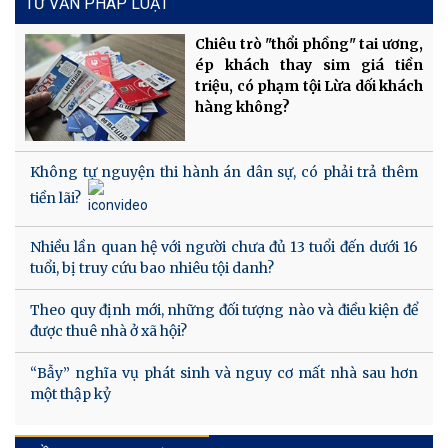
TƯ VẤN PHÁP LUẬT
Chiêu trò "thổi phồng" tai ương,
ép khách thay sim giá tiền
triệu, có phạm tội Lừa dối khách
hàng không?
Không tự nguyện thi hành án dân sự, có phải trả thêm
tiền lãi?
Nhiều lần quan hệ với người chưa đủ 13 tuổi đến dưới 16
tuổi, bị truy cứu bao nhiêu tội danh?
Theo quy định mới, những đối tượng nào và điều kiện để
được thuê nhà ở xã hội?
“Bẫy” nghĩa vụ phát sinh và nguy cơ mất nhà sau hơn
một thập kỷ