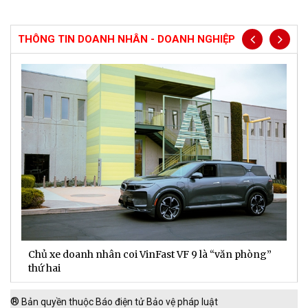
THÔNG TIN DOANH NHÂN - DOANH NGHIỆP
Chủ xe doanh nhân coi VinFast VF 9 là “văn phòng”
T
thứ hai
t
®
Bản quyền thuộc Báo điện tử Bảo vệ pháp luật