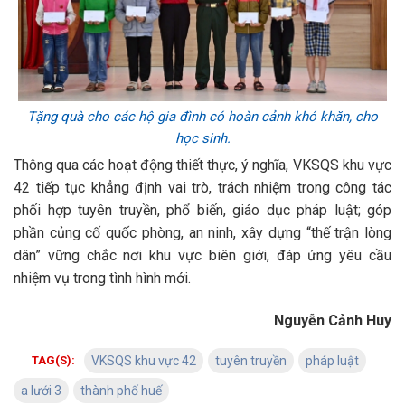
Tặng quà cho các hộ gia đình có hoàn cảnh khó khăn, cho
học sinh.
Thông qua các hoạt động thiết thực, ý nghĩa, VKSQS khu vực
42 tiếp tục khẳng định vai trò, trách nhiệm trong công tác
phối hợp tuyên truyền, phổ biến, giáo dục pháp luật; góp
phần củng cố quốc phòng, an ninh, xây dựng “thế trận lòng
dân” vững chắc nơi khu vực biên giới, đáp ứng yêu cầu
nhiệm vụ trong tình hình mới.
Nguyễn Cảnh Huy
TAG(S):
VKSQS khu vực 42
tuyên truyền
pháp luật
a lưới 3
thành phố huế