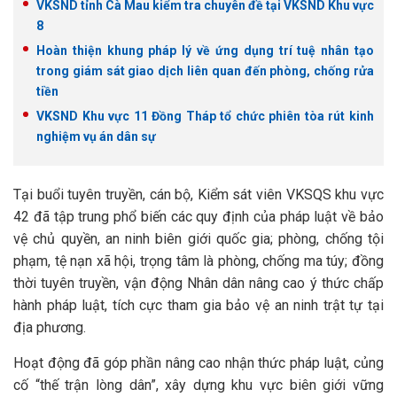
VKSND tỉnh Cà Mau kiểm tra chuyên đề tại VKSND Khu vực
8
Hoàn thiện khung pháp lý về ứng dụng trí tuệ nhân tạo
trong giám sát giao dịch liên quan đến phòng, chống rửa
tiền
VKSND Khu vực 11 Đồng Tháp tổ chức phiên tòa rút kinh
nghiệm vụ án dân sự
Tại buổi tuyên truyền, cán bộ, Kiểm sát viên VKSQS khu vực
42 đã tập trung phổ biến các quy định của pháp luật về bảo
vệ chủ quyền, an ninh biên giới quốc gia; phòng, chống tội
phạm, tệ nạn xã hội, trọng tâm là phòng, chống ma túy; đồng
thời tuyên truyền, vận động Nhân dân nâng cao ý thức chấp
hành pháp luật, tích cực tham gia bảo vệ an ninh trật tự tại
địa phương.
Hoạt động đã góp phần nâng cao nhận thức pháp luật, củng
cố “thế trận lòng dân”, xây dựng khu vực biên giới vững