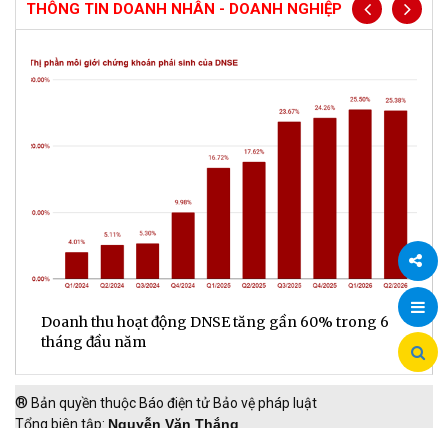
THÔNG TIN DOANH NHÂN - DOANH NGHIỆP
Chia
ế
Doanh thu hoạt động DNSE tăng gần 60% trong 6
Đ
tháng đầu năm
đ
sẻ
®
Bản quyền thuộc Báo điện tử Bảo vệ pháp luật
Tổng biên tập:
Nguyễn Văn Thắng
Phó Tổng biên tập:
Vũ Mạnh Hà, Nguyễn Mạnh Hưng, Hồ Thị