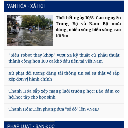
VĂN HÓA - XÃ HỘI
Thời tiết ngày 10/8: Cao nguyên
Trung Bộ và Nam Bộ mưa
dông, nhiều vùng biển sóng cao
tới 5m
“Siêu robot thay khớp” vượt xa kỹ thuật cũ phẫu thuật
thành công hơn 100 ca khó đầu tiên tại Việt Nam
Xử phạt đối tượng đăng tải thông tin sai sự thật về sắp
xếp đơn vị hành chính
Thanh Hóa sắp xếp mạng lưới trường học: Bảo đảm cơ
hội học tập cho học sinh
Thanh Hóa: Tiên phong đưa “sổ đỏ” lên VNeID
PHÁP LUẬT - BẠN ĐỌC