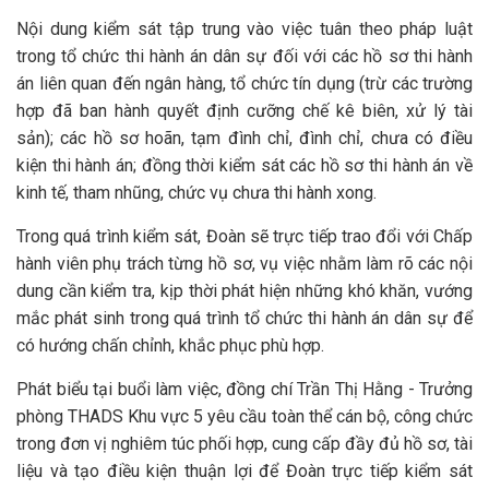
Nội dung kiểm sát tập trung vào việc tuân theo pháp luật
trong tổ chức thi hành án dân sự đối với các hồ sơ thi hành
án liên quan đến ngân hàng, tổ chức tín dụng (trừ các trường
hợp đã ban hành quyết định cưỡng chế kê biên, xử lý tài
sản); các hồ sơ hoãn, tạm đình chỉ, đình chỉ, chưa có điều
kiện thi hành án; đồng thời kiểm sát các hồ sơ thi hành án về
kinh tế, tham nhũng, chức vụ chưa thi hành xong.
Trong quá trình kiểm sát, Đoàn sẽ trực tiếp trao đổi với Chấp
hành viên phụ trách từng hồ sơ, vụ việc nhằm làm rõ các nội
dung cần kiểm tra, kịp thời phát hiện những khó khăn, vướng
mắc phát sinh trong quá trình tổ chức thi hành án dân sự để
có hướng chấn chỉnh, khắc phục phù hợp.
Phát biểu tại buổi làm việc, đồng chí Trần Thị Hằng - Trưởng
phòng THADS Khu vực 5 yêu cầu toàn thể cán bộ, công chức
trong đơn vị nghiêm túc phối hợp, cung cấp đầy đủ hồ sơ, tài
liệu và tạo điều kiện thuận lợi để Đoàn trực tiếp kiểm sát