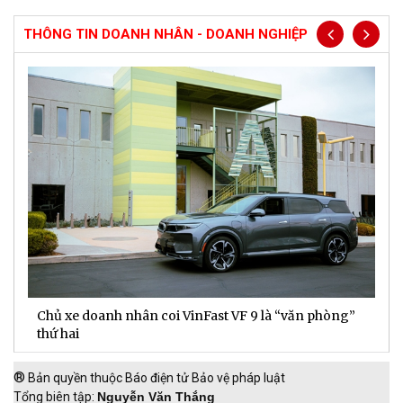
THÔNG TIN DOANH NHÂN - DOANH NGHIỆP
Chủ xe doanh nhân coi VinFast VF 9 là “văn phòng”
T
thứ hai
t
®
Bản quyền thuộc Báo điện tử Bảo vệ pháp luật
Tổng biên tập:
Nguyễn Văn Thắng