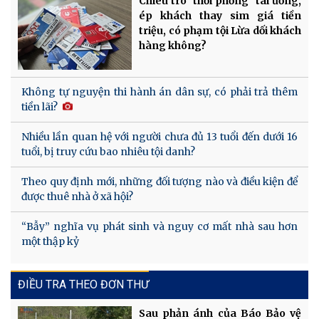
Chiêu trò "thổi phồng" tai ương,
ép khách thay sim giá tiền
triệu, có phạm tội Lừa dối khách
hàng không?
Không tự nguyện thi hành án dân sự, có phải trả thêm
tiền lãi?
Nhiều lần quan hệ với người chưa đủ 13 tuổi đến dưới 16
tuổi, bị truy cứu bao nhiêu tội danh?
Theo quy định mới, những đối tượng nào và điều kiện để
được thuê nhà ở xã hội?
“Bẫy” nghĩa vụ phát sinh và nguy cơ mất nhà sau hơn
một thập kỷ
ĐIỀU TRA THEO ĐƠN THƯ
Sau phản ánh của Báo Bảo vệ