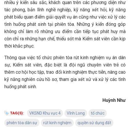
nhiều ý kiến sâu sắc, khách quan trên các phương diện như
tác phong, bản lĩnh nghề nghiệp, kỹ năng xét hỏi, kỹ năng
phát biểu quan điểm giải quyết vụ án cũng như việc xử lý các
tình huống phát sinh tại phiên tòa. Những ý kiến đóng góp
không chỉ làm rõ những ưu điểm cần tiếp tục phát huy mà
còn chỉ ra những hạn chế, thiếu sót mà Kiểm sát viên cần kịp
thời khắc phục.
Thông qua việc tổ chức phiên tòa rút kinh nghiệm vụ án dân
sự, Kiểm sát viên, đặc biệt là đội ngũ chuyên viên trẻ có
thêm cơ hội học tập, trao đổi kinh nghiệm thực tiễn, nâng cao
kỹ năng nghiên cứu hồ sơ, tham gia xét xử và xử lý các tình
huống phát sinh.
Huỳnh Như
TAG(S):
VKSND Khu vực 4
Vĩnh Long
tổ chức
phiên tòa dân sự
rút kinh nghiệm
quyền sử dụng đất