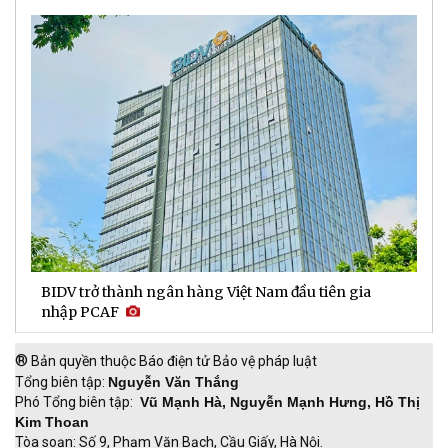
BIDV trở thành ngân hàng Việt Nam đầu tiên gia
D
nhập PCAF
l
®
Bản quyền thuộc Báo điện tử Bảo vệ pháp luật
Tổng biên tập:
Nguyễn Văn Thắng
Phó Tổng biên tập:
Vũ Mạnh Hà, Nguyễn Mạnh Hưng, Hồ Thị
Kim Thoan
Tòa soạn: Số 9, Phạm Văn Bạch, Cầu Giấy, Hà Nội.