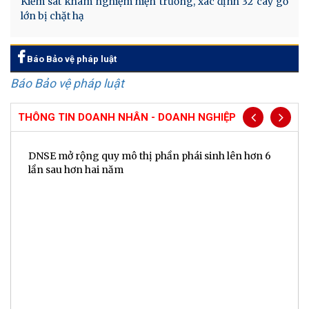
Kiểm sát khám nghiệm hiện trường, xác định 32 cây gỗ
lớn bị chặt hạ
Báo Bảo vệ pháp luật
Báo Bảo vệ pháp luật
THÔNG TIN DOANH NHÂN - DOANH NGHIỆP
DNSE mở rộng quy mô thị phần phái sinh lên hơn 6
V
lần sau hơn hai năm
q