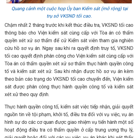
Quang cảnh một cuộc họp Ủy ban Kiểm sát (mở rộng) tại
trụ sở VKSND tối cao.
Chậm nhất 2 tháng trước khi kết thúc điều tra, VKSND tối cao
thông báo cho Viện kiểm sát cùng cấp với Tòa án có thẩm
quyền xét xử sơ thẩm để cử Kiểm sát viên tham gia nghiên
cứu hồ sơ vụ án. Ngay sau khi ra quyết định truy tố, VKSND
tối cao quyết định phân công cho Viện kiểm sát cùng cấp với
Tòa án có thẩm quyền xét xử sơ thẩm thực hành quyền công
tố và kiểm sát xét xử. Sau khi nhận được hồ sơ vụ án kèm
theo bản cáo trạng do VKSND tối cao chuyển đến, Viện kiểm
sát được phân công thực hành quyền công tố và kiểm sát
xét xử theo quy định.
Thực hành quyền công tố, kiểm sát việc tiếp nhận, giải quyết
nguồn tin về tội phạm, khởi tố, điều tra đối với vụ việc, vụ án
hình sự do các cơ quan được giao nhiệm vụ tiến hành một số
hoạt động điều tra có thẩm quyền ở cấp trung ương thụ lý,
giải quyết hoặc đối với các vụ việc, vụ án khác khi xét thấy