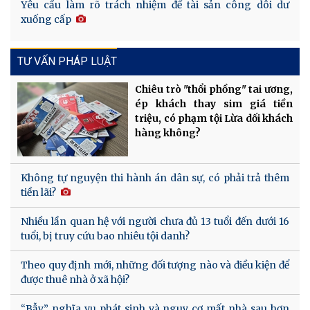
Yêu cầu làm rõ trách nhiệm để tài sản công dôi dư
xuống cấp
TƯ VẤN PHÁP LUẬT
Chiêu trò "thổi phồng" tai ương,
ép khách thay sim giá tiền
triệu, có phạm tội Lừa dối khách
hàng không?
Không tự nguyện thi hành án dân sự, có phải trả thêm
tiền lãi?
Nhiều lần quan hệ với người chưa đủ 13 tuổi đến dưới 16
tuổi, bị truy cứu bao nhiêu tội danh?
Theo quy định mới, những đối tượng nào và điều kiện để
được thuê nhà ở xã hội?
“Bẫy” nghĩa vụ phát sinh và nguy cơ mất nhà sau hơn