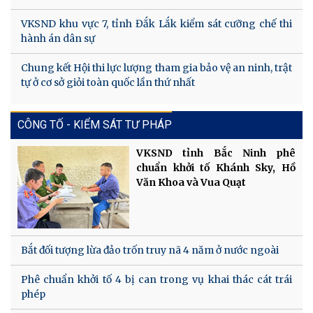
VKSND khu vực 7, tỉnh Đắk Lắk kiểm sát cưỡng chế thi
hành án dân sự
Chung kết Hội thi lực lượng tham gia bảo vệ an ninh, trật
tự ở cơ sở giỏi toàn quốc lần thứ nhất
CÔNG TỐ - KIỂM SÁT TƯ PHÁP
VKSND tỉnh Bắc Ninh phê
chuẩn khởi tố Khánh Sky, Hồ
Văn Khoa và Vua Quạt
Bắt đối tượng lừa đảo trốn truy nã 4 năm ở nước ngoài
Phê chuẩn khởi tố 4 bị can trong vụ khai thác cát trái
phép