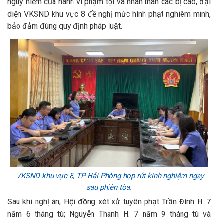
nguy hiểm của hành vi phạm tội và nhân thân các bị cáo, đại
diện VKSND khu vực 8 đề nghị mức hình phạt nghiêm minh,
bảo đảm đúng quy định pháp luật.
VKSND khu vực 8, TP Hải Phòng
họp rút kinh nghiệm ngay
sau phiên tòa.
Sau khi nghị án, Hội đồng xét xử tuyên phạt Trần Đình H. 7
năm 6 tháng tù; Nguyễn Thanh H. 7 năm 9 tháng tù và