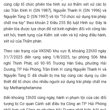
cùng cấp tổ chức phiên tòa hình sự sơ thẩm xét xử các bị
cáo Trần Đình H. (SN 1987), Nguyễn Thanh H. (SN 1996) và
Nguyễn Tùng D. (SN 1997) về tội “Tổ chức sử dụng trái phép
chất ma túy” theo khoản 2 Điều 255 Bộ luật Hình sự. Đây là
phiên tòa được lựa chọn để rút kinh nghiệm đối với công tác
xét hỏi, tranh tụng của Kiểm sát viên và kỹ năng điều hành,
xét xử của Thẩm phán.
Theo cáo trạng của VKSND khu vực 8, khoảng 22h30 ngày
31/7/2025 đến rạng sáng 1/8/2025, tại phòng 506 Nhà
nghỉ Thịnh Phát, số 93-95 Trương Hán Siêu, phường Hải
Dương, TP Hải Phòng, Trần Đình H. cùng Nguyễn Thanh H. và
Nguyễn Tùng D. đã chuẩn bị ma túy cùng các dụng cụ cần
thiết để tổ chức cho nhiều người sử dụng trái phép chất ma
túy Methamphetamine.
Đến khoảng 13h30 cùng ngày, hành vi phạm tội của các đối
tượng bị Cơ quan Cảnh sát điều tra Công an TP Hải Phòng
phối hợp với Công an phường Hải Dương phát hiện, bắt quả