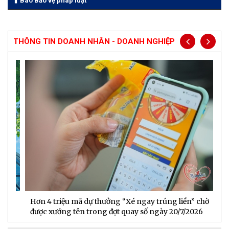
Báo Bảo vệ pháp luật
THÔNG TIN DOANH NHÂN - DOANH NGHIỆP
Hơn 4 triệu mã dự thưởng “Xé ngay trúng liền” chờ
B
được xướng tên trong đợt quay số ngày 20/7/2026
n