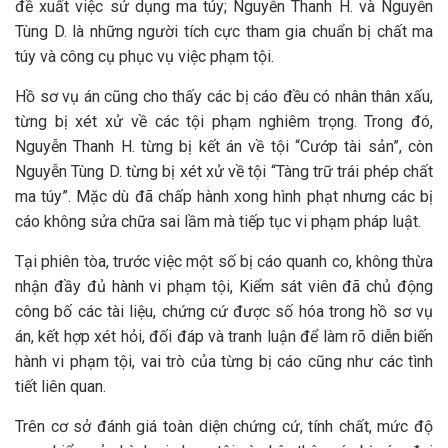
đề xuất việc sử dụng ma túy; Nguyễn Thanh H. và Nguyễn
Tùng D. là những người tích cực tham gia chuẩn bị chất ma
túy và công cụ phục vụ việc phạm tội.
Hồ sơ vụ án cũng cho thấy các bị cáo đều có nhân thân xấu,
từng bị xét xử về các tội phạm nghiêm trọng. Trong đó,
Nguyễn Thanh H. từng bị kết án về tội “Cướp tài sản”, còn
Nguyễn Tùng D. từng bị xét xử về tội “Tàng trữ trái phép chất
ma túy”. Mặc dù đã chấp hành xong hình phạt nhưng các bị
cáo không sửa chữa sai lầm mà tiếp tục vi phạm pháp luật.
Tại phiên tòa, trước việc một số bị cáo quanh co, không thừa
nhận đầy đủ hành vi phạm tội, Kiểm sát viên đã chủ động
công bố các tài liệu, chứng cứ được số hóa trong hồ sơ vụ
án, kết hợp xét hỏi, đối đáp và tranh luận để làm rõ diễn biến
hành vi phạm tội, vai trò của từng bị cáo cũng như các tình
tiết liên quan.
Trên cơ sở đánh giá toàn diện chứng cứ, tính chất, mức độ