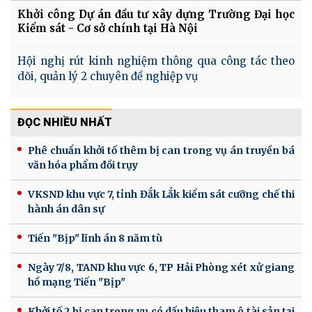
Khởi công Dự án đầu tư xây dựng Trường Đại học
Kiểm sát - Cơ sở chính tại Hà Nội
Hội nghị rút kinh nghiệm thông qua công tác theo
dõi, quản lý 2 chuyên đề nghiệp vụ
ĐỌC NHIỀU NHẤT
Phê chuẩn khởi tố thêm bị can trong vụ án truyền bá
văn hóa phẩm đồi trụy
VKSND khu vực 7, tỉnh Đắk Lắk kiểm sát cưỡng chế thi
hành án dân sự
Tiến "Bịp" lĩnh án 8 năm tù
Ngày 7/8, TAND khu vực 6, TP Hải Phòng xét xử giang
hồ mạng Tiến "Bịp"
Khởi tố 2 bị can trong vụ có dấu hiệu tham ô tài sản tại