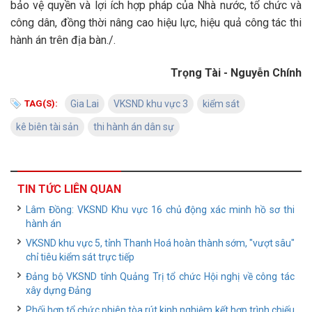
bảo vệ quyền và lợi ích hợp pháp của Nhà nước, tổ chức và
công dân, đồng thời nâng cao hiệu lực, hiệu quả công tác thi
hành án trên địa bàn./.
Trọng Tài - Nguyễn Chính
TAG(S):
Gia Lai
VKSND khu vực 3
kiểm sát
kê biên tài sản
thi hành án dân sự
TIN TỨC LIÊN QUAN
Lâm Đồng: VKSND Khu vực 16 chủ động xác minh hồ sơ thi
hành án
VKSND khu vực 5, tỉnh Thanh Hoá hoàn thành sớm, "vượt sâu"
chỉ tiêu kiểm sát trực tiếp
Đảng bộ VKSND tỉnh Quảng Trị tổ chức Hội nghị về công tác
xây dựng Đảng
Phối hợp tổ chức phiên tòa rút kinh nghiệm kết hợp trình chiếu