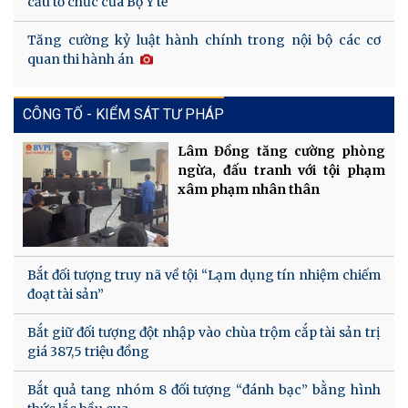
cấu tổ chức của Bộ Y tế
Tăng cường kỷ luật hành chính trong nội bộ các cơ
quan thi hành án
CÔNG TỐ - KIỂM SÁT TƯ PHÁP
Lâm Đồng tăng cường phòng
ngừa, đấu tranh với tội phạm
xâm phạm nhân thân
Bắt đối tượng truy nã về tội “Lạm dụng tín nhiệm chiếm
đoạt tài sản”
Bắt giữ đối tượng đột nhập vào chùa trộm cắp tài sản trị
giá 387,5 triệu đồng
Bắt quả tang nhóm 8 đối tượng “đánh bạc” bằng hình