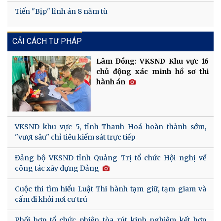
Tiến "Bịp" lĩnh án 8 năm tù
CẢI CÁCH TƯ PHÁP
Lâm Đồng: VKSND Khu vực 16
chủ động xác minh hồ sơ thi
hành án
VKSND khu vực 5, tỉnh Thanh Hoá hoàn thành sớm,
"vượt sâu" chỉ tiêu kiểm sát trực tiếp
Đảng bộ VKSND tỉnh Quảng Trị tổ chức Hội nghị về
công tác xây dựng Đảng
Cuộc thi tìm hiểu Luật Thi hành tạm giữ, tạm giam và
cấm đi khỏi nơi cư trú
Phối hợp tổ chức phiên tòa rút kinh nghiệm kết hợp