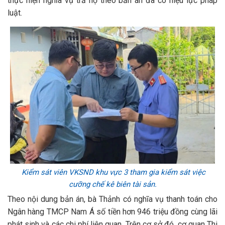
thực hiện nghĩa vụ trả nợ theo bản án đã có hiệu lực pháp
luật.
Kiểm sát viên VKSND khu vực 3 tham gia kiểm sát việc
cưỡng chế kê biên tài sản.
Theo nội dung bản án, bà Thảnh có nghĩa vụ thanh toán cho
Ngân hàng TMCP Nam Á số tiền hơn 946 triệu đồng cùng lãi
phát sinh và các chi phí liên quan. Trên cơ sở đó, cơ quan Thi