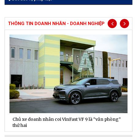
THÔNG TIN DOANH NHÂN - DOANH NGHIỆP
Chủ xe doanh nhân coi VinFast VF 9 là “văn phòng”
T
thứ hai
t