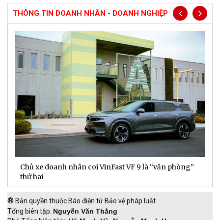
THÔNG TIN DOANH NHÂN - DOANH NGHIỆP
Chủ xe doanh nhân coi VinFast VF 9 là “văn phòng”
T
thứ hai
t
®
Bản quyền thuộc Báo điện tử Bảo vệ pháp luật
Tổng biên tập:
Nguyễn Văn Thắng