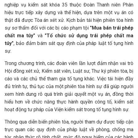
nghiệp vụ kiểm sát khóa 35 thuộc Đoàn Thanh niên Phân
hiệu trực tiếp xây dựng và thể hiện, dựa trên một vụ án có
thật đã được Tòa án xét xử. Kịch bản tái hiện phiên tòa hình
sự sơ thẩm đối với các bị cáo phạm tội
"Mua bán trái phép
chất ma túy"
và
"Tổ chức sử dụng trái phép chất ma
túy"
, bảo đảm bám sát quy định của pháp luật tố tụng hình
sự.
Trong chương trình, các đoàn viên lần lượt đảm nhận vai trò
Hội đồng xét xử, Kiểm sát viên, Luật sư, Thư ký phiên tòa, bị
cáo và các chủ thể tham gia tố tụng khác. Việc tái hiện đầy
đủ trình tự, thủ tục của một phiên tòa hình sự đã giúp người
xem hình dung rõ quá trình giải quyết một vụ án, đồng thời
hiểu hơn về chức năng thực hành quyền công tố, kiểm sát
hoạt động tư pháp của Viện kiểm sát trong tố tụng hình sự.
Thông qua diễn biến phiên tòa, người tham dự được tiếp cận
trực quan các quy định của pháp luật về phòng, chống ma
túy; nhận thức rõ tính chất, mức độ nguy hiểm của các hành