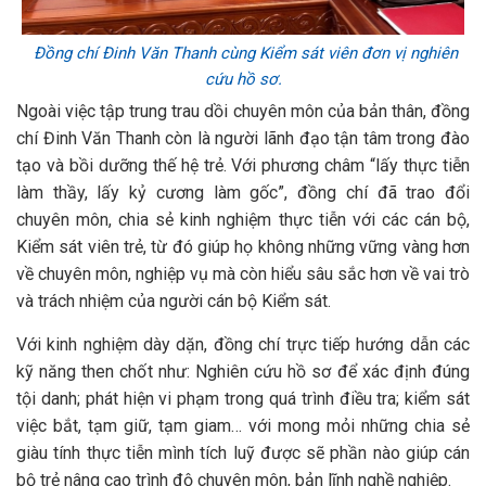
Đồng chí Đinh Văn Thanh cùng Kiểm sát viên đơn vị nghiên
cứu hồ sơ.
Ngoài việc tập trung trau dồi chuyên môn của bản thân, đồng
chí Đinh Văn Thanh còn là người lãnh đạo tận tâm trong đào
tạo và bồi dưỡng thế hệ trẻ. Với phương châm “lấy thực tiễn
làm thầy, lấy kỷ cương làm gốc”, đồng chí đã trao đổi
chuyên môn, chia sẻ kinh nghiệm thực tiễn với các cán bộ,
Kiểm sát viên trẻ, từ đó giúp họ không những vững vàng hơn
về chuyên môn, nghiệp vụ mà còn hiểu sâu sắc hơn về vai trò
và trách nhiệm của người cán bộ Kiểm sát.
Với kinh nghiệm dày dặn, đồng chí trực tiếp hướng dẫn các
kỹ năng then chốt như: Nghiên cứu hồ sơ để xác định đúng
tội danh; phát hiện vi phạm trong quá trình điều tra; kiểm sát
việc bắt, tạm giữ, tạm giam… với mong mỏi những chia sẻ
giàu tính thực tiễn mình tích luỹ được sẽ phần nào giúp cán
bộ trẻ nâng cao trình độ chuyên môn, bản lĩnh nghề nghiệp.