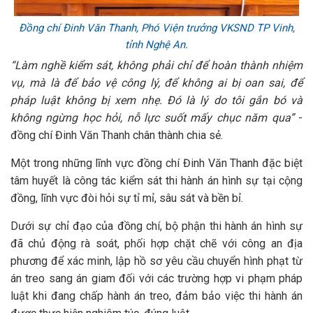
Đồng chí Đinh Văn Thanh, Phó Viện trưởng VKSND TP Vinh,
tỉnh Nghệ An.
“Làm nghề kiểm sát, không phải chỉ để hoàn thành nhiệm
vụ, mà là để bảo vệ công lý, để không ai bị oan sai, để
pháp luật không bị xem nhẹ. Đó là lý do tôi gắn bó và
không ngừng học hỏi, nỗ lực suốt mấy chục năm qua”
-
đồng chí Đinh Văn Thanh chân thành chia sẻ.
Một trong những lĩnh vực đồng chí Đinh Văn Thanh đặc biệt
tâm huyết là công tác kiểm sát thi hành án hình sự tại cộng
đồng, lĩnh vực đòi hỏi sự tỉ mỉ, sâu sát và bền bỉ.
Dưới sự chỉ đạo của đồng chí, bộ phận thi hành án hình sự
đã chủ động rà soát, phối hợp chặt chẽ với công an địa
phương để xác minh, lập hồ sơ yêu cầu chuyển hình phạt từ
án treo sang án giam đối với các trường hợp vi phạm pháp
luật khi đang chấp hành án treo, đảm bảo việc thi hành án