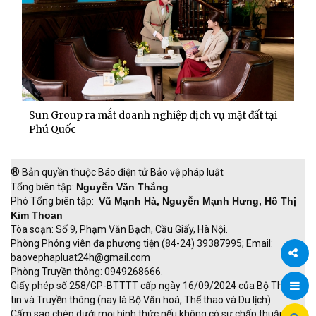
Chủ xe doanh nhân coi VinFast VF 9 là “văn phòng”
T
thứ hai
t
®
Bản quyền thuộc Báo điện tử Bảo vệ pháp luật
Tổng biên tập:
Nguyễn Văn Thắng
Phó Tổng biên tập:
Vũ Mạnh Hà, Nguyễn Mạnh Hưng, Hồ Thị
Kim Thoan
Tòa soạn: Số 9, Phạm Văn Bạch, Cầu Giấy, Hà Nội.
Phòng Phóng viên đa phương tiện (84-24) 39387995; Email:
baovephapluat24h@gmail.com
Phòng Truyền thông: 0949268666.
Chia
Giấy phép số 258/GP-BTTTT cấp ngày 16/09/2024 của Bộ Thông
tin và Truyền thông (nay là Bộ Văn hoá, Thể thao và Du lịch).
sẻ
Cấm sao chép dưới mọi hình thức nếu không có sự chấp thuận