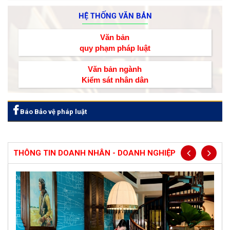
HỆ THỐNG VĂN BẢN
Văn bản
quy phạm pháp luật
Văn bản ngành
Kiểm sát nhân dân
Báo Bảo vệ pháp luật
THÔNG TIN DOANH NHÂN - DOANH NGHIỆP