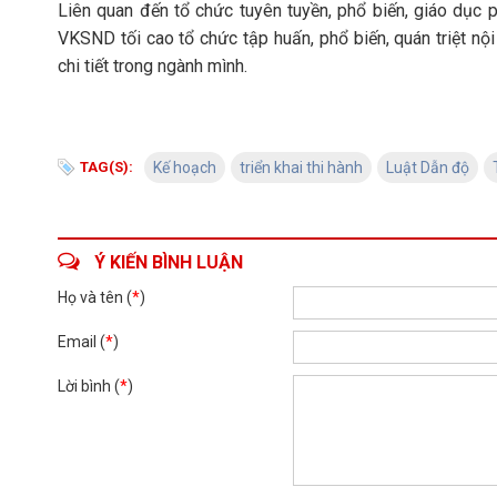
Liên quan đến tổ chức tuyên tuyền, phổ biến, giáo dục 
VKSND tối cao tổ chức tập huấn, phổ biến, quán triệt n
chi tiết trong ngành mình.
TAG(S):
Kế hoạch
triển khai thi hành
Luật Dẫn độ
Ý KIẾN BÌNH LUẬN
Họ và tên (
*
)
Email (
*
)
Lời bình (
*
)