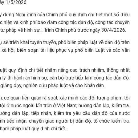
gày 1/5/2026.
ây dựng Nghị định của Chính phủ quy định chi tiết một số điều
ực hiện và kinh phí bảo đảm công tác dẫn độ, công tác chuyển
tư pháp về hình sự;... trình Chính phủ trước ngày 30/4/2026.
sẽ triển khai tuyên truyền, phổ biến pháp luật về dẫn độ trên
xã hội; biên soạn tài liệu phục vụ phổ biến Luật và các văn
ật quy định chi tiết nhằm nâng cao trách nhiệm, thống nhất
lý thi hành án hình sự, cán bộ trực tiếp làm công tác dẫn độ,
 giảng dạy, nghiên cứu pháp luật và cho Nhân dân.
 cơ quan liên quan rà soát, xác minh các đối tượng phạm tội
ội ở nước ngoài lẩn trốn ở Việt Nam; hướng dẫn lập, kiểm tra,
ớng dẫn lập, tiếp nhận, kiểm tra yêu cầu dẫn độ của nước
nh tiếp nhận, chuyển giao người bị dẫn độ; tổ chức kiểm tra,
ạm pháp luật quy định chi tiết...