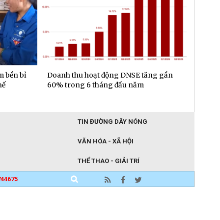
m bền bỉ
Doanh thu hoạt động DNSE tăng gần
Đa dạn
hế
60% trong 6 tháng đầu năm
gần 6.
đầu n
TIN ĐƯỜNG DÂY NÓNG
VĂN HÓA - XÃ HỘI
THỂ THAO - GIẢI TRÍ
744675