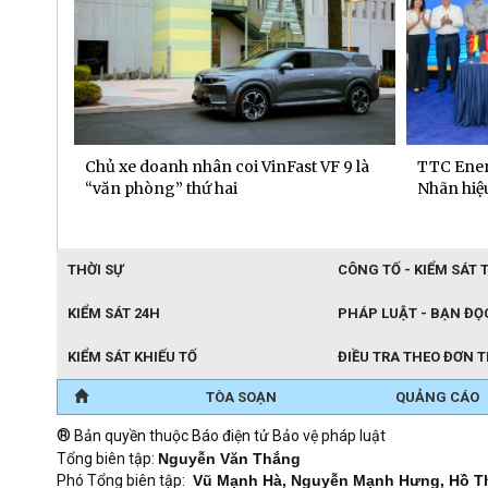
 dịch
Chủ xe doanh nhân coi VinFast VF 9 là
TTC Ener
“văn phòng” thứ hai
Nhãn hiệu
THỜI SỰ
CÔNG TỐ - KIỂM SÁT 
KIỂM SÁT 24H
PHÁP LUẬT - BẠN ĐỌ
KIỂM SÁT KHIẾU TỐ
ĐIỀU TRA THEO ĐƠN 
TÒA SOẠN
QUẢNG CÁO
®
Bản quyền thuộc Báo điện tử Bảo vệ pháp luật
Tổng biên tập:
Nguyễn Văn Thắng
Phó Tổng biên tập:
Vũ Mạnh Hà, Nguyễn Mạnh Hưng, Hồ T