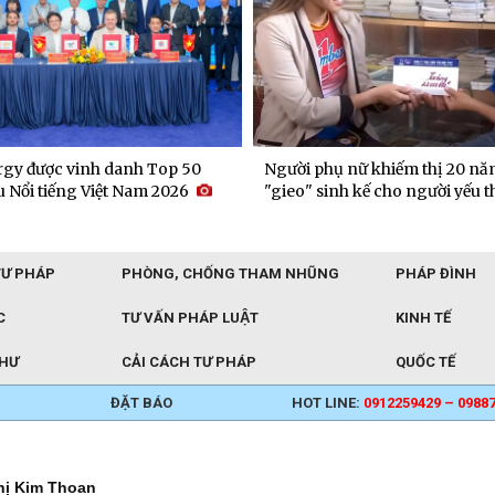
gy được vinh danh Top 50
Người phụ nữ khiếm thị 20 nă
 Nổi tiếng Việt Nam 2026
"gieo" sinh kế cho người yếu t
TƯ PHÁP
PHÒNG, CHỐNG THAM NHŨNG
PHÁP ĐÌNH
C
TƯ VẤN PHÁP LUẬT
KINH TẾ
THƯ
CẢI CÁCH TƯ PHÁP
QUỐC TẾ
ĐẶT BÁO
HOT LINE:
0912259429 – 0988
hị Kim Thoan