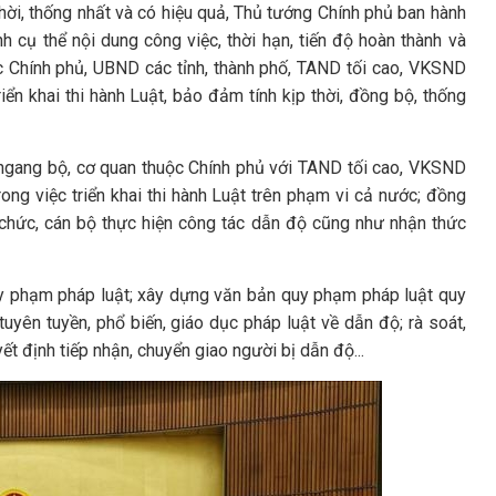
thời, thống nhất và có hiệu quả, Thủ tướng Chính phủ ban hành
h cụ thể nội dung công việc, thời hạn, tiến độ hoàn thành và
c Chính phủ, UBND các tỉnh, thành phố, TAND tối cao, VKSND
riển khai thi hành Luật, bảo đảm tính kịp thời, đồng bộ, thống
 ngang bộ, cơ quan thuộc Chính phủ với TAND tối cao, VKSND
ong việc triển khai thi hành Luật trên phạm vi cả nước; đồng
ổ chức, cán bộ thực hiện công tác dẫn độ cũng như nhận thức
uy phạm pháp luật; xây dựng văn bản quy phạm pháp luật quy
tuyên tuyền, phổ biến, giáo dục pháp luật về dẫn độ; rà soát,
ết định tiếp nhận, chuyển giao người bị dẫn độ...