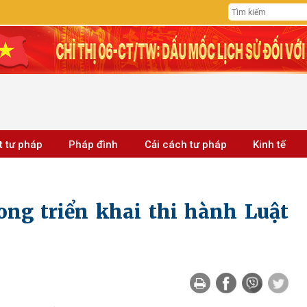
t tư pháp
Pháp đình
Cải cách tư pháp
Kinh tế
ong triển khai thi hành Luật