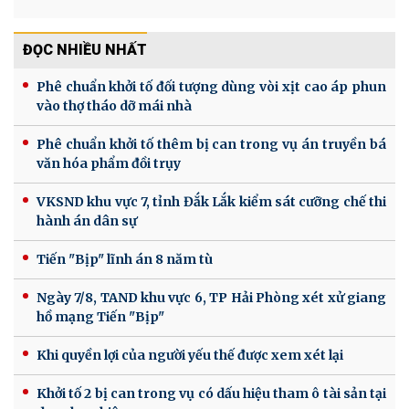
ĐỌC NHIỀU NHẤT
Phê chuẩn khởi tố đối tượng dùng vòi xịt cao áp phun
vào thợ tháo dỡ mái nhà
Phê chuẩn khởi tố thêm bị can trong vụ án truyền bá
văn hóa phẩm đồi trụy
VKSND khu vực 7, tỉnh Đắk Lắk kiểm sát cưỡng chế thi
hành án dân sự
Tiến "Bịp" lĩnh án 8 năm tù
Ngày 7/8, TAND khu vực 6, TP Hải Phòng xét xử giang
hồ mạng Tiến "Bịp"
Khi quyền lợi của người yếu thế được xem xét lại
Khởi tố 2 bị can trong vụ có dấu hiệu tham ô tài sản tại