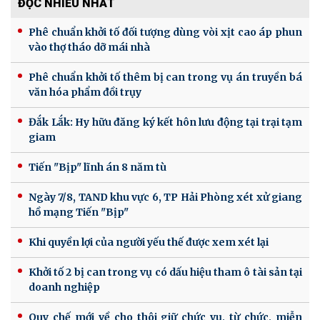
ĐỌC NHIỀU NHẤT
Phê chuẩn khởi tố đối tượng dùng vòi xịt cao áp phun
vào thợ tháo dỡ mái nhà
Phê chuẩn khởi tố thêm bị can trong vụ án truyền bá
văn hóa phẩm đồi trụy
Đắk Lắk: Hy hữu đăng ký kết hôn lưu động tại trại tạm
giam
Tiến "Bịp" lĩnh án 8 năm tù
Ngày 7/8, TAND khu vực 6, TP Hải Phòng xét xử giang
hồ mạng Tiến "Bịp"
Khi quyền lợi của người yếu thế được xem xét lại
Khởi tố 2 bị can trong vụ có dấu hiệu tham ô tài sản tại
doanh nghiệp
Quy chế mới về cho thôi giữ chức vụ, từ chức, miễn