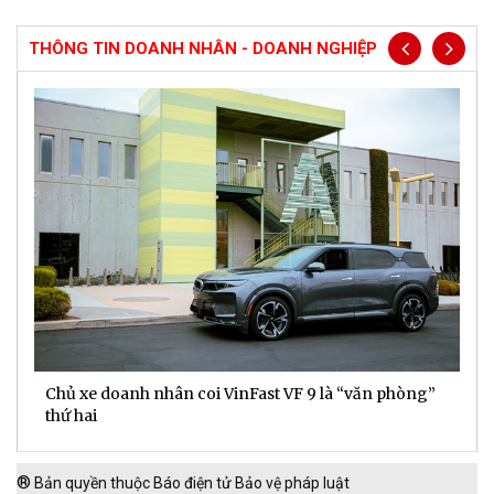
THÔNG TIN DOANH NHÂN - DOANH NGHIỆP
Chủ xe doanh nhân coi VinFast VF 9 là “văn phòng”
T
thứ hai
t
®
Bản quyền thuộc Báo điện tử Bảo vệ pháp luật