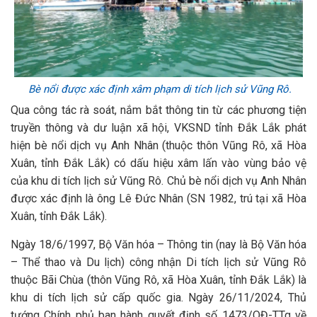
Bè nổi được xác định xâm phạm di tích lịch sử Vũng Rô.
Qua công tác rà soát, nắm bắt thông tin từ các phương tiện
truyền thông và dư luận xã hội, VKSND tỉnh Đắk Lắk phát
hiện bè nổi dịch vụ Anh Nhân (thuộc thôn Vũng Rô, xã Hòa
Xuân, tỉnh Đắk Lắk) có dấu hiệu xâm lấn vào vùng bảo vệ
của khu di tích lịch sử Vũng Rô. Chủ bè nổi dịch vụ Anh Nhân
được xác định là ông Lê Đức Nhân (SN 1982, trú tại xã Hòa
Xuân, tỉnh Đắk Lắk).
Ngày 18/6/1997, Bộ Văn hóa – Thông tin (nay là Bộ Văn hóa
– Thể thao và Du lịch) công nhận Di tích lịch sử Vũng Rô
thuộc Bãi Chùa (thôn Vũng Rô, xã Hòa Xuân, tỉnh Đắk Lắk) là
khu di tích lịch sử cấp quốc gia. Ngày 26/11/2024, Thủ
tướng Chính phủ ban hành quyết định số 1473/QĐ-TTg về