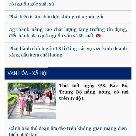
rõ nguồn gốc xuất xứ
Phát hiện 6 tấn chân lợn không rõ nguồn gốc
Agribank nâng cao chất lượng tăng trưởng tín dụng,
điều hành hiệu quả nguồn vốn và lãi suất
Phạt hành chính gần 1,8 tỉ đồng các vụ việc kinh doanh
xăng dầu kém chất lượng
VĂN HÓA - XÃ HỘI
Thời tiết ngày 9/8: Bắc Bộ,
Trung Bộ nắng nóng, có nơi
trên 37 độ C
Cảnh báo thủ đoạn lừa đảo trên không gian mạng diễn
biến phức tạp