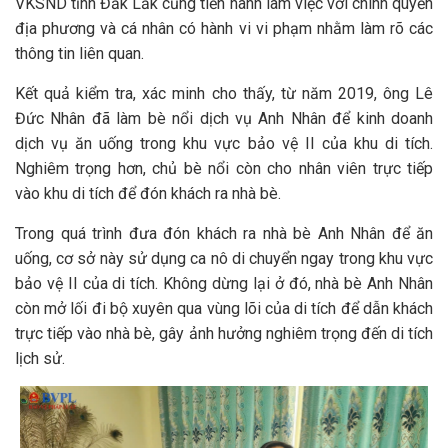
VKSND tỉnh Đắk Lắk cũng tiến hành làm việc với chính quyền
địa phương và cá nhân có hành vi vi phạm nhằm làm rõ các
thông tin liên quan.
Kết quả kiểm tra, xác minh cho thấy, từ năm 2019, ông Lê
Đức Nhân đã làm bè nổi dịch vụ Anh Nhân để kinh doanh
dịch vụ ăn uống trong khu vực bảo vệ II của khu di tích.
Nghiêm trọng hơn, chủ bè nổi còn cho nhân viên trực tiếp
vào khu di tích để đón khách ra nhà bè.
Trong quá trình đưa đón khách ra nhà bè Anh Nhân để ăn
uống, cơ sở này sử dụng ca nô di chuyển ngay trong khu vực
bảo vệ II của di tích. Không dừng lại ở đó, nhà bè Anh Nhân
còn mở lối đi bộ xuyên qua vùng lõi của di tích để dẫn khách
trực tiếp vào nhà bè, gây ảnh hưởng nghiêm trọng đến di tích
lịch sử.