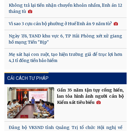
Không trả lại tiền nhận chuyển khoản nhầm, lĩnh án 12
tháng tù
Vì sao 3 cựu cán bộ phường ở Huế lĩnh án 9 năm tù?
Ngày 7/8, TAND khu vực 6, TP Hải Phòng xét xử giang
hồ mạng Tiến "Bịp"
Mẹ sát hại con ruột, tạo hiện trường giả để trục lợi hơn
4,1 tỉ đồng tiền bảo hiểm
CẢI CÁCH TƯ PHÁP
Gần 35 năm tận tụy cống hiến,
lan tỏa hình ảnh người cán bộ
Kiểm sát tiêu biểu
Đảng bộ VKSND tỉnh Quảng Trị tổ chức Hội nghị về