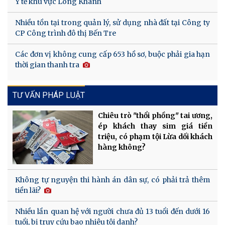
Y tế khu vực Long Khánh
Nhiều tồn tại trong quản lý, sử dụng nhà đất tại Công ty
CP Công trình đô thị Bến Tre
Các đơn vị không cung cấp 653 hồ sơ, buộc phải gia hạn
thời gian thanh tra
TƯ VẤN PHÁP LUẬT
Chiêu trò "thổi phồng" tai ương,
ép khách thay sim giá tiền
triệu, có phạm tội Lừa dối khách
hàng không?
Không tự nguyện thi hành án dân sự, có phải trả thêm
tiền lãi?
Nhiều lần quan hệ với người chưa đủ 13 tuổi đến dưới 16
tuổi, bị truy cứu bao nhiêu tội danh?