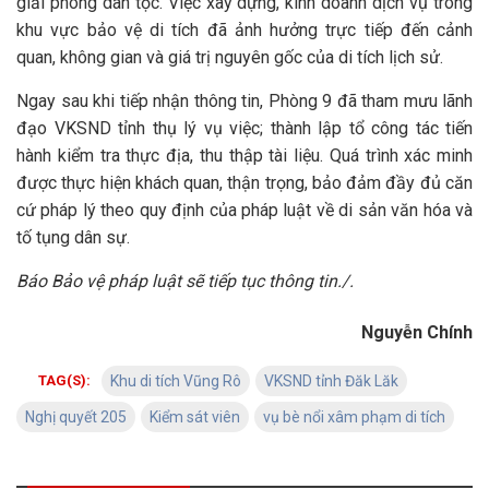
giải phóng dân tộc. Việc xây dựng, kinh doanh dịch vụ trong
khu vực bảo vệ di tích đã ảnh hưởng trực tiếp đến cảnh
quan, không gian và giá trị nguyên gốc của di tích lịch sử.
Ngay sau khi tiếp nhận thông tin, Phòng 9 đã tham mưu lãnh
đạo VKSND tỉnh thụ lý vụ việc; thành lập tổ công tác tiến
hành kiểm tra thực địa, thu thập tài liệu. Quá trình xác minh
được thực hiện khách quan, thận trọng, bảo đảm đầy đủ căn
cứ pháp lý theo quy định của pháp luật về di sản văn hóa và
tố tụng dân sự.
Báo Bảo vệ pháp luật sẽ tiếp tục thông tin./.
Nguyễn Chính
TAG(S):
Khu di tích Vũng Rô
VKSND tỉnh Đăk Lăk
Nghị quyết 205
Kiểm sát viên
vụ bè nổi xâm phạm di tích