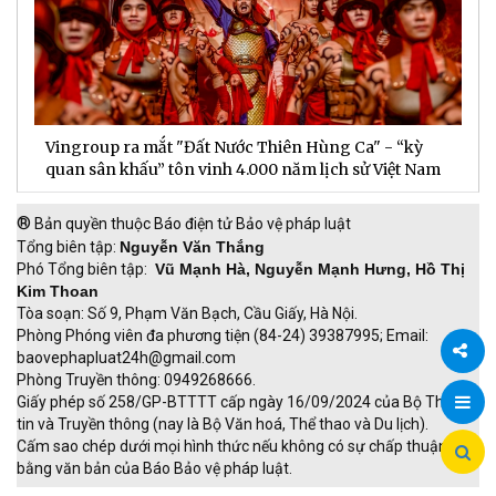
Vingroup ra mắt "Đất Nước Thiên Hùng Ca" - “kỳ
S
quan sân khấu” tôn vinh 4.000 năm lịch sử Việt Nam
P
®
Bản quyền thuộc Báo điện tử Bảo vệ pháp luật
Tổng biên tập:
Nguyễn Văn Thắng
Phó Tổng biên tập:
Vũ Mạnh Hà, Nguyễn Mạnh Hưng, Hồ Thị
Kim Thoan
Tòa soạn: Số 9, Phạm Văn Bạch, Cầu Giấy, Hà Nội.
Phòng Phóng viên đa phương tiện (84-24) 39387995; Email:
baovephapluat24h@gmail.com
Phòng Truyền thông: 0949268666.
Chia
Giấy phép số 258/GP-BTTTT cấp ngày 16/09/2024 của Bộ Thông
tin và Truyền thông (nay là Bộ Văn hoá, Thể thao và Du lịch).
sẻ
Cấm sao chép dưới mọi hình thức nếu không có sự chấp thuận
bằng văn bản của Báo Bảo vệ pháp luật.