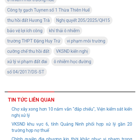
Công ty gạch Tuynen số 1 Thừa Thiên Huế
thu hồi đất Hương Trà
Nghị quyết 205/2025/QH15
bảo vệ lợi ích công
khí thải ô nhiễm
trường THPT Đặng Huy Trứ
vi phạm môi trường
cưỡng chế thu hồi đất
VKSND kiến nghị
xử lý vi phạm đất đai
ô nhiễm học đường
số 04/2017/DS-ST
TIN TỨC LIÊN QUAN
Chợ xây xong hơn 10 năm vẫn "đắp chiếu", Viện kiểm sát kiến
nghị xử lý
VKSND khu vực 6, tỉnh Quảng Ninh phối hợp xử lý gần 20
trường hợp nợ thuế
Chính quyền địa phương kịp thời khắc phục vi phạm trong