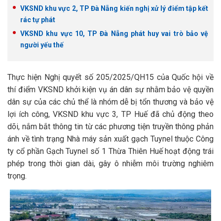
VKSND khu vực 2, TP Đà Nẵng kiến nghị xử lý điểm tập kết
rác tự phát
VKSND khu vực 10, TP Đà Nẵng phát huy vai trò bảo vệ
người yếu thế
Thực hiện Nghị quyết số 205/2025/QH15 của Quốc hội về
thí điểm VKSND khởi kiện vụ án dân sự nhằm bảo vệ quyền
dân sự của các chủ thể là nhóm dễ bị tổn thương và bảo vệ
lợi ích công, VKSND khu vực 3, TP Huế đã chủ động theo
dõi, nắm bắt thông tin từ các phương tiện truyền thông phản
ánh về tình trạng Nhà máy sản xuất gạch Tuynel thuộc Công
ty cổ phần Gạch Tuynel số 1 Thừa Thiên Huế hoạt động trái
phép trong thời gian dài, gây ô nhiễm môi trường nghiêm
trọng.