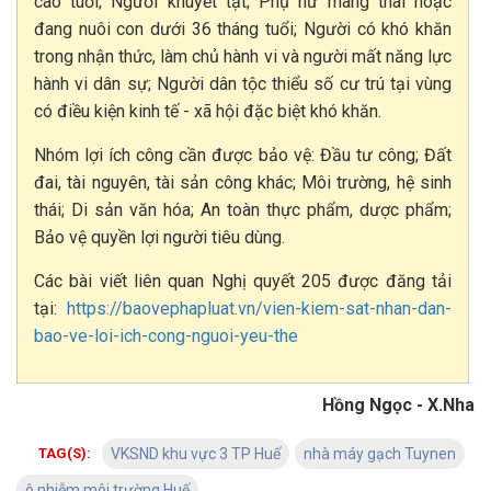
cao tuổi; Người khuyết tật; Phụ nữ mang thai hoặc
đang nuôi con dưới 36 tháng tuổi; Người có khó khăn
trong nhận thức, làm chủ hành vi và người mất năng lực
hành vi dân sự; Người dân tộc thiểu số cư trú tại vùng
có điều kiện kinh tế - xã hội đặc biệt khó khăn.
Nhóm lợi ích công cần được bảo vệ: Đầu tư công; Đất
đai, tài nguyên, tài sản công khác; Môi trường, hệ sinh
thái; Di sản văn hóa; An toàn thực phẩm, dược phẩm;
Bảo vệ quyền lợi người tiêu dùng.
Các bài viết liên quan Nghị quyết 205 được đăng tải
tại:
https://baovephapluat.vn/vien-kiem-sat-nhan-dan-
bao-ve-loi-ich-cong-nguoi-yeu-the
Hồng Ngọc - X.Nha
TAG(S):
VKSND khu vực 3 TP Huế
nhà máy gạch Tuynen
ô nhiễm môi trường Huế