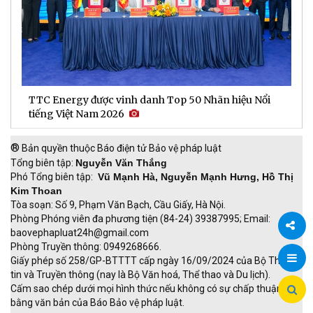
Người phụ nữ khiếm thị 20 năm bền bỉ "gieo" sinh kế
D
cho người yếu thế
t
®
Bản quyền thuộc Báo điện tử Bảo vệ pháp luật
Tổng biên tập:
Nguyễn Văn Thắng
Phó Tổng biên tập:
Vũ Mạnh Hà, Nguyễn Mạnh Hưng, Hồ Thị
Kim Thoan
Tòa soạn: Số 9, Phạm Văn Bạch, Cầu Giấy, Hà Nội.
Phòng Phóng viên đa phương tiện (84-24) 39387995; Email:
baovephapluat24h@gmail.com
Phòng Truyền thông: 0949268666.
Chia
Giấy phép số 258/GP-BTTTT cấp ngày 16/09/2024 của Bộ Thông
tin và Truyền thông (nay là Bộ Văn hoá, Thể thao và Du lịch).
sẻ
Cấm sao chép dưới mọi hình thức nếu không có sự chấp thuận
bằng văn bản của Báo Bảo vệ pháp luật.