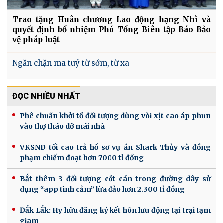
Trao tặng Huân chương Lao động hạng Nhì và
quyết định bổ nhiệm Phó Tổng Biên tập Báo Bảo
vệ pháp luật
Ngăn chặn ma tuý từ sớm, từ xa
ĐỌC NHIỀU NHẤT
Phê chuẩn khởi tố đối tượng dùng vòi xịt cao áp phun
vào thợ tháo dỡ mái nhà
VKSND tối cao trả hồ sơ vụ án Shark Thủy và đồng
phạm chiếm đoạt hơn 7000 tỉ đồng
Bắt thêm 3 đối tượng cốt cán trong đường dây sử
dụng “app tình cảm” lừa đảo hơn 2.300 tỉ đồng
Đắk Lắk: Hy hữu đăng ký kết hôn lưu động tại trại tạm
giam