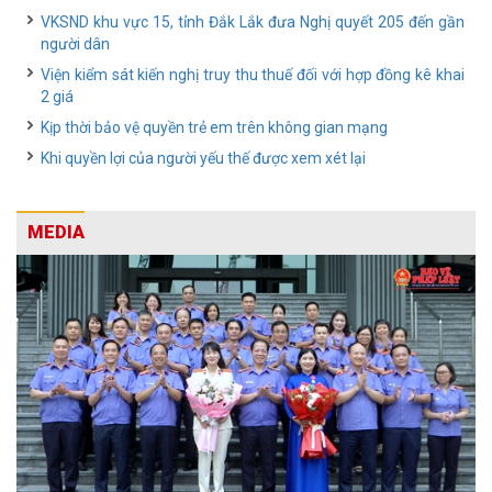
VKSND khu vực 15, tỉnh Đắk Lắk đưa Nghị quyết 205 đến gần
người dân
Viện kiểm sát kiến nghị truy thu thuế đối với hợp đồng kê khai
2 giá
Kịp thời bảo vệ quyền trẻ em trên không gian mạng
Khi quyền lợi của người yếu thế được xem xét lại
MEDIA