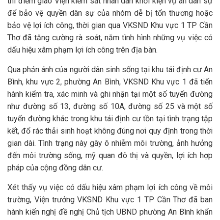
thí điểm giao Viện kiểm sát nhân dân khởi kiện vụ án dân sự
để bảo vệ quyền dân sự của nhóm dễ bị tổn thương hoặc
bảo vệ lợi ích công, thời gian qua VKSND Khu vực 1 TP Cần
Thơ đã tăng cường rà soát, nắm tình hình những vụ việc có
dấu hiệu xâm phạm lợi ích công trên địa bàn.
Qua phản ánh của người dân sinh sống tại khu tái định cư An
Bình, khu vực 2, phường An Bình, VKSND Khu vực 1 đã tiến
hành kiểm tra, xác minh và ghi nhận tại một số tuyến đường
như đường số 13, đường số 10A, đường số 25 và một số
tuyến đường khác trong khu tái định cư tồn tại tình trạng tập
kết, đổ rác thải sinh hoạt không đúng nơi quy định trong thời
gian dài. Tình trạng này gây ô nhiễm môi trường, ảnh hưởng
đến môi trường sống, mỹ quan đô thị và quyền, lợi ích hợp
pháp của cộng đồng dân cư.
Xét thấy vụ việc có dấu hiệu xâm phạm lợi ích công về môi
trường, Viện trưởng VKSND Khu vực 1 TP Cần Thơ đã ban
hành kiến nghị đề nghị Chủ tịch UBND phường An Bình khẩn