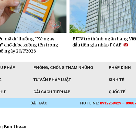
 thành ngân hàng Việt Nam
DNSE mở rộng quy mô thị phầ
 gia nhập PCAF
sinh lên hơn 6 lần sau hơn ha
TƯ PHÁP
PHÒNG, CHỐNG THAM NHŨNG
PHÁP ĐÌNH
C
TƯ VẤN PHÁP LUẬT
KINH TẾ
THƯ
CẢI CÁCH TƯ PHÁP
QUỐC TẾ
ĐẶT BÁO
HOT LINE:
0912259429 – 0988
hị Kim Thoan