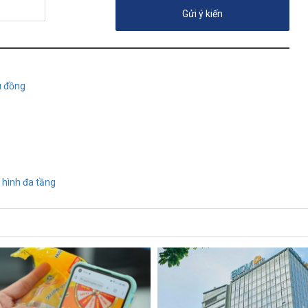
u đồng
 hình đa tầng