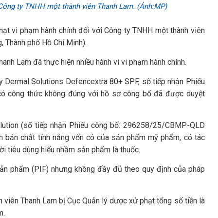
i Công ty TNHH một thành viên Thanh Lam. (Ảnh:MP)
hạt vi phạm hành chính đối với Công ty TNHH một thành viên
, Thành phố Hồ Chí Minh).
anh Lam đã thực hiện nhiều hành vi vi phạm hành chính.
 Dermal Solutions Defencextra 80+ SPF, số tiếp nhận Phiếu
 công thức không đúng với hồ sơ công bố đã được duyệt
olution (số tiếp nhận Phiếu công bố: 296258/25/CBMP-QLD
ch bản chất tính năng vốn có của sản phẩm mỹ phẩm, có tác
ời tiêu dùng hiểu nhầm sản phẩm là thuốc.
ản phẩm (PIF) nhưng không đầy đủ theo quy định của pháp
h viên Thanh Lam bị Cục Quản lý dược xử phạt tổng số tiền là
m.