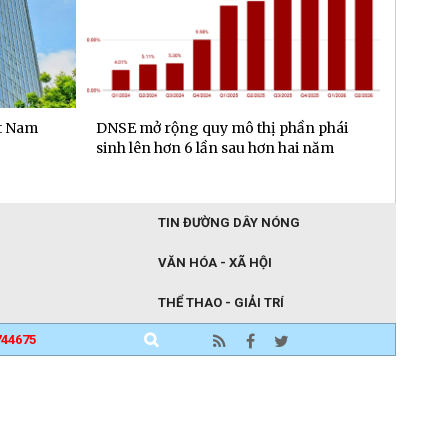
n phái
Vingroup ra mắt "Đất Nước Thiên
Sun Gr
i năm
Hùng Ca" - “kỳ quan sân khấu” tôn
vụ mặt
vinh 4.000 năm lịch sử Việt Nam
TIN ĐƯỜNG DÂY NÓNG
VĂN HÓA - XÃ HỘI
THỂ THAO - GIẢI TRÍ
744675