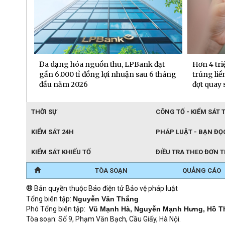
 đạt
Hơn 4 triệu mã dự thưởng “Xé ngay
BIDV trở
6 tháng
trúng liền” chờ được xướng tên trong
đầu tiên
đợt quay số ngày 20/7/2026
THỜI SỰ
CÔNG TỐ - KIỂM SÁT 
KIỂM SÁT 24H
PHÁP LUẬT - BẠN ĐỌ
KIỂM SÁT KHIẾU TỐ
ĐIỀU TRA THEO ĐƠN 
TÒA SOẠN
QUẢNG CÁO
®
Bản quyền thuộc Báo điện tử Bảo vệ pháp luật
Tổng biên tập:
Nguyễn Văn Thắng
Phó Tổng biên tập:
Vũ Mạnh Hà, Nguyễn Mạnh Hưng, Hồ T
Tòa soạn: Số 9, Phạm Văn Bạch, Cầu Giấy, Hà Nội.