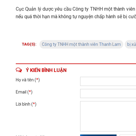
Cục Quản lý dược yêu cầu Công ty TNHH một thành viên 
nếu quá thời hạn mà không tự nguyện chấp hành sẽ bị cưỡn
TAG(S):
Công ty TNHH một thành viên Thanh Lam
bị x
Ý KIẾN BÌNH LUẬN
Họ và tên (
*
)
Email (
*
)
Lời bình (
*
)