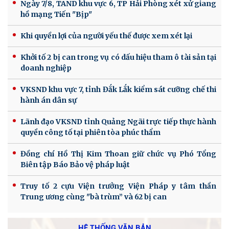
Ngày 7/8, TAND khu vực 6, TP Hải Phòng xét xử giang
hồ mạng Tiến "Bịp"
Khi quyền lợi của người yếu thế được xem xét lại
Khởi tố 2 bị can trong vụ có dấu hiệu tham ô tài sản tại
doanh nghiệp
VKSND khu vực 7, tỉnh Đắk Lắk kiểm sát cưỡng chế thi
hành án dân sự
Lãnh đạo VKSND tỉnh Quảng Ngãi trực tiếp thực hành
quyền công tố tại phiên tòa phúc thẩm
Đồng chí Hồ Thị Kim Thoan giữ chức vụ Phó Tổng
Biên tập Báo Bảo vệ pháp luật
Truy tố 2 cựu Viện trưởng Viện Pháp y tâm thần
Trung ương cùng "bà trùm” và 62 bị can
HỆ THỐNG VĂN BẢN