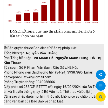
DNSE mở rộng quy mô thị phần phái sinh lên hơn 6
V
lần sau hơn hai năm
q
®
Bản quyền thuộc Báo điện tử Bảo vệ pháp luật
Tổng biên tập:
Nguyễn Văn Thắng
Phó Tổng biên tập:
Vũ Mạnh Hà, Nguyễn Mạnh Hưng, Hồ Thị
Kim Thoan
Tòa soạn: Số 9, Phạm Văn Bạch, Cầu Giấy, Hà Nội.
Phòng Phóng viên đa phương tiện (84-24) 39387995; Email:
baovephapluat24h@gmail.com
Phòng Truyền thông: 0949268666.
Chia
Giấy phép số 258/GP-BTTTT cấp ngày 16/09/2024 của Bộ Thông
tin và Truyền thông (nay là Bộ Văn hoá, Thể thao và Du lịch).
sẻ
Cấm sao chép dưới mọi hình thức nếu không có sự chấp thuận
bằng văn bản của Báo Bảo vệ pháp luật.
TRI NAM GROUP
Giao thông thông minh