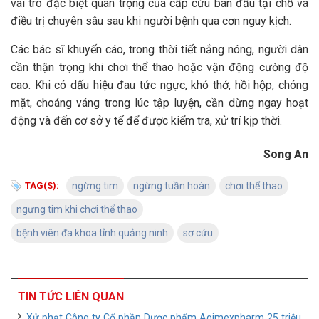
vai trò đặc biệt quan trọng của cấp cứu ban đầu tại chỗ và
điều trị chuyên sâu sau khi người bệnh qua cơn nguy kịch.
Các bác sĩ khuyến cáo, trong thời tiết nắng nóng, người dân
cần thận trọng khi chơi thể thao hoặc vận động cường độ
cao. Khi có dấu hiệu đau tức ngực, khó thở, hồi hộp, chóng
mặt, choáng váng trong lúc tập luyện, cần dừng ngay hoạt
động và đến cơ sở y tế để được kiểm tra, xử trí kịp thời.
Song An
TAG(S):
ngừng tim
ngừng tuần hoàn
chơi thể thao
ngưng tim khi chơi thể thao
bệnh viên đa khoa tỉnh quảng ninh
sơ cứu
TIN TỨC LIÊN QUAN
Xử phạt Công ty Cổ phần Dược phẩm Agimexpharm 25 triệu