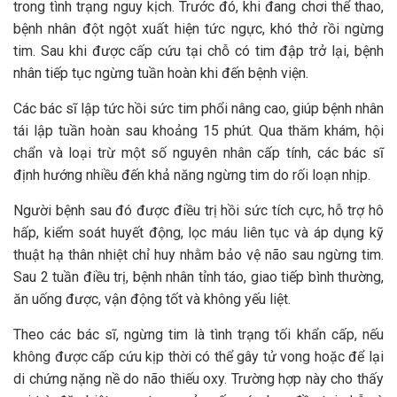
trong tình trạng nguy kịch. Trước đó, khi đang chơi thể thao,
bệnh nhân đột ngột xuất hiện tức ngực, khó thở rồi ngừng
tim. Sau khi được cấp cứu tại chỗ có tim đập trở lại, bệnh
nhân tiếp tục ngừng tuần hoàn khi đến bệnh viện.
Các bác sĩ lập tức hồi sức tim phổi nâng cao, giúp bệnh nhân
tái lập tuần hoàn sau khoảng 15 phút. Qua thăm khám, hội
chẩn và loại trừ một số nguyên nhân cấp tính, các bác sĩ
định hướng nhiều đến khả năng ngừng tim do rối loạn nhịp.
Người bệnh sau đó được điều trị hồi sức tích cực, hỗ trợ hô
hấp, kiểm soát huyết động, lọc máu liên tục và áp dụng kỹ
thuật hạ thân nhiệt chỉ huy nhằm bảo vệ não sau ngừng tim.
Sau 2 tuần điều trị, bệnh nhân tỉnh táo, giao tiếp bình thường,
ăn uống được, vận động tốt và không yếu liệt.
Theo các bác sĩ, ngừng tim là tình trạng tối khẩn cấp, nếu
không được cấp cứu kịp thời có thể gây tử vong hoặc để lại
di chứng nặng nề do não thiếu oxy. Trường hợp này cho thấy