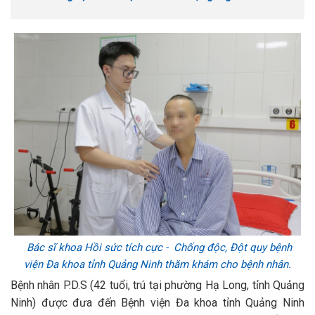
Bác sĩ khoa Hồi sức tích cực - Chống độc, Đột quy bệnh
viện Đa khoa tỉnh Quảng Ninh thăm khám cho bệnh nhân.
Bệnh nhân P.D.S (42 tuổi, trú tại phường Hạ Long, tỉnh Quảng
Ninh) được đưa đến Bệnh viện Đa khoa tỉnh Quảng Ninh