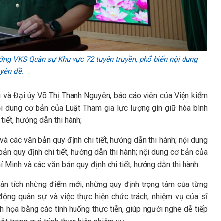
ởng VKS Quân sự Khu vực 72 tuyên truyền, phổ biến nội dung
yên đề.
g và Đại úy Võ Thị Thanh Nguyên, báo cáo viên của Viện kiểm
i dung cơ bản của Luật Tham gia lực lượng gìn giữ hòa bình
tiết, hướng dẫn thi hành;
 các văn bản quy định chi tiết, hướng dẫn thi hành; nội dung
n quy định chi tiết, hướng dẫn thi hành; nội dung cơ bản của
í Minh và các văn bản quy định chi tiết, hướng dẫn thi hành.
phân tích những điểm mới, những quy định trọng tâm của từng
 động quân sự và việc thực hiện chức trách, nhiệm vụ của sĩ
 họa bằng các tình huống thực tiễn, giúp người nghe dễ tiếp