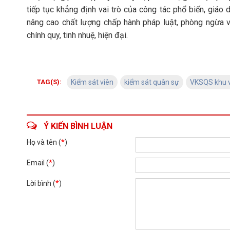
tiếp tục khẳng định vai trò của công tác phổ biến, giáo
nâng cao chất lượng chấp hành pháp luật, phòng ngừa
chính quy, tinh nhuệ, hiện đại.
TAG(S):
Kiểm sát viên
kiểm sát quân sự
VKSQS khu 
Ý KIẾN BÌNH LUẬN
Họ và tên (
*
)
Email (
*
)
Lời bình (
*
)