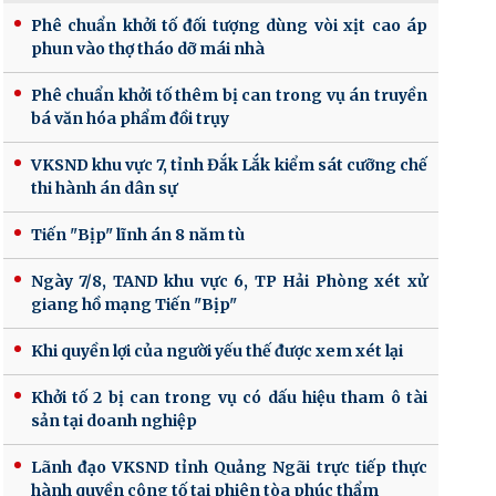
Phê chuẩn khởi tố đối tượng dùng vòi xịt cao áp
phun vào thợ tháo dỡ mái nhà
Phê chuẩn khởi tố thêm bị can trong vụ án truyền
bá văn hóa phẩm đồi trụy
VKSND khu vực 7, tỉnh Đắk Lắk kiểm sát cưỡng chế
thi hành án dân sự
Tiến "Bịp" lĩnh án 8 năm tù
Ngày 7/8, TAND khu vực 6, TP Hải Phòng xét xử
giang hồ mạng Tiến "Bịp"
Khi quyền lợi của người yếu thế được xem xét lại
Khởi tố 2 bị can trong vụ có dấu hiệu tham ô tài
sản tại doanh nghiệp
Lãnh đạo VKSND tỉnh Quảng Ngãi trực tiếp thực
hành quyền công tố tại phiên tòa phúc thẩm