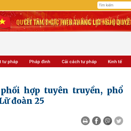
t tư pháp
Pháp đình
Cải cách tư pháp
Kinh tế
phối hợp tuyên truyền, phổ
 Lữ đoàn 25