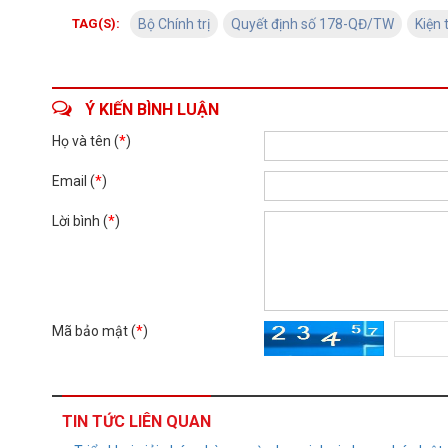
TAG(S):
Bộ Chính trị
Quyết định số 178-QĐ/TW
Kiện 
Ý KIẾN BÌNH LUẬN
Họ và tên (
*
)
Email (
*
)
Lời bình (
*
)
Mã bảo mật (
*
)
TIN TỨC LIÊN QUAN