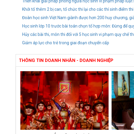
Triển khai giải pháp phòng ngừa học sinh vi phạm pháp luật 
Khởi tố thêm 2 bị can, tổ chức thi lại cho các thí sinh điể
Đoàn học sinh Việt Nam giành được hơn 200 huy chương, giả
Học sinh lớp 10 trước bài toán chọn tổ hợp môn: Đừng để qu
Hủy các bài thi, môn thi đối với 5 học sinh vi phạm quy chế th
Giảm áp lực cho trẻ trong giai đoạn chuyển cấp
THÔNG TIN DOANH NHÂN - DOANH NGHIỆP