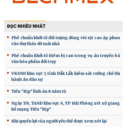
ĐỌC NHIỀU NHẤT
Phê chuẩn khởi tố đối tượng dùng vòi xịt cao áp phun
vào thợ tháo dỡ mái nhà
Phê chuẩn khởi tố thêm bị can trong vụ án truyền bá
văn hóa phẩm đồi trụy
VKSND khu vực 7, tỉnh Đắk Lắk kiểm sát cưỡng chế thi
hành án dân sự
Tiến "Bịp" lĩnh án 8 năm tù
Ngày 7/8, TAND khu vực 6, TP Hải Phòng xét xử giang
hồ mạng Tiến "Bịp"
Khi quyền lợi của người yếu thế được xem xét lại