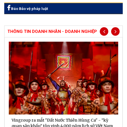
Báo Bảo vệ pháp luật
THÔNG TIN DOANH NHÂN - DOANH NGHIỆP
Vingroup ra mắt "Đất Nước Thiên Hùng Ca" - “kỳ
S
quan sân khấu” tôn vinh 4.000 năm lịch sử Việt Nam
P