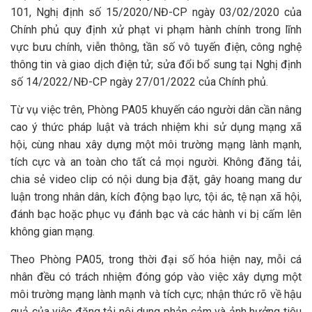
101, Nghị định số 15/2020/NĐ-CP ngày 03/02/2020 của
Chính phủ quy định xử phạt vi phạm hành chính trong lĩnh
vực bưu chính, viễn thông, tần số vô tuyến điện, công nghệ
thông tin và giao dịch điện tử; sửa đổi bổ sung tại Nghị định
số 14/2022/NĐ-CP ngày 27/01/2022 của Chính phủ.
Từ vụ việc trên, Phòng PA05 khuyến cáo người dân cần nâng
cao ý thức pháp luật và trách nhiệm khi sử dụng mạng xã
hội, cùng nhau xây dựng một môi trường mạng lành mạnh,
tích cực và an toàn cho tất cả mọi người. Không đăng tải,
chia sẻ video clip có nội dung bịa đặt, gây hoang mang dư
luận trong nhân dân, kích động bạo lực, tội ác, tệ nạn xã hội,
đánh bạc hoặc phục vụ đánh bạc và các hành vi bị cấm lên
không gian mạng.
Theo Phòng PA05, trong thời đại số hóa hiện nay, mỗi cá
nhân đều có trách nhiệm đóng góp vào việc xây dựng một
môi trường mạng lành mạnh và tích cực; nhận thức rõ về hậu
quả của việc đăng tải nội dung phản cảm và ảnh hưởng tiêu