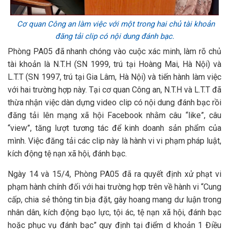
Cơ quan Công an làm việc với một trong hai chủ tài khoản
đăng tải clip có nội dung đánh bạc.
Phòng PA05 đã nhanh chóng vào cuộc xác minh, làm rõ chủ
tài khoản là N.T.H (SN 1999, trú tại Hoàng Mai, Hà Nội) và
L.T.T (SN 1997, trú tại Gia Lâm, Hà Nội) và tiến hành làm việc
với hai trường hợp này. Tại cơ quan Công an, N.T.H và L.T.T đã
thừa nhận việc dàn dựng video clip có nội dung đánh bạc rồi
đăng tải lên mạng xã hội Facebook nhằm câu “like”, câu
“view”, tăng lượt tương tác để kinh doanh sản phẩm của
mình. Việc đăng tải các clip này là hành vi vi phạm pháp luật,
kích động tệ nạn xã hội, đánh bạc.
Ngày 14 và 15/4, Phòng PA05 đã ra quyết định xử phạt vi
phạm hành chính đối với hai trường hợp trên về hành vi “Cung
cấp, chia sẻ thông tin bịa đặt, gây hoang mang dư luận trong
nhân dân, kích động bạo lực, tội ác, tệ nạn xã hội, đánh bạc
hoặc phục vụ đánh bạc” quy định tại điểm d khoản 1 Điều