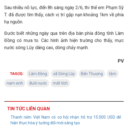
Sau nhiều nỗ lực, đến 8h sáng ngày 2/6, thi thể em Phạm Sỹ
T. đã được tìm thấy, cách vị trí gặp nạn khoảng 1km về phía
hạ nguồn.
Đước biết những ngày qua trên địa bàn phía đông tỉnh Lâm
Đồng có mưa to. Các hình ảnh hiện trường cho thấy, mực
nước sông Lũy dâng cao, dòng chảy mạnh.
PV
TAG(S):
Lâm Đồng
xã Sông Lũy
Bến Thượng
tắm
nam sinh
đuối nước
mất tích
TIN TỨC LIÊN QUAN
Thanh niên Việt Nam có cơ hội nhận hỗ trợ 15.000 USD để
hiện thực hóa ý tưởng đổi mới sáng tạo