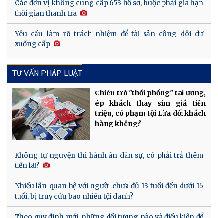
Các đơn vị không cung cấp 653 hồ sơ, buộc phải gia hạn
thời gian thanh tra
Yêu cầu làm rõ trách nhiệm để tài sản công dôi dư
xuống cấp
TƯ VẤN PHÁP LUẬT
Chiêu trò "thổi phồng" tai ương,
ép khách thay sim giá tiền
triệu, có phạm tội Lừa dối khách
hàng không?
Không tự nguyện thi hành án dân sự, có phải trả thêm
tiền lãi?
Nhiều lần quan hệ với người chưa đủ 13 tuổi đến dưới 16
tuổi, bị truy cứu bao nhiêu tội danh?
Theo quy định mới, những đối tượng nào và điều kiện để