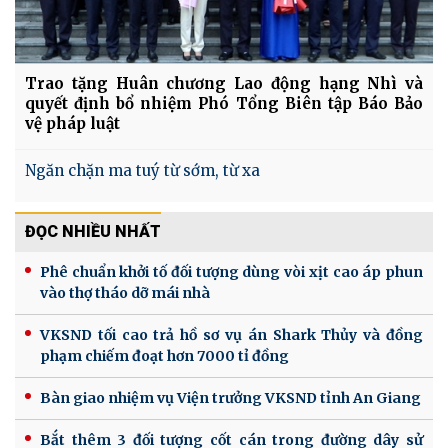
Trao tặng Huân chương Lao động hạng Nhì và
quyết định bổ nhiệm Phó Tổng Biên tập Báo Bảo
vệ pháp luật
Ngăn chặn ma tuý từ sớm, từ xa
ĐỌC NHIỀU NHẤT
Phê chuẩn khởi tố đối tượng dùng vòi xịt cao áp phun
vào thợ tháo dỡ mái nhà
VKSND tối cao trả hồ sơ vụ án Shark Thủy và đồng
phạm chiếm đoạt hơn 7000 tỉ đồng
Bàn giao nhiệm vụ Viện trưởng VKSND tỉnh An Giang
Bắt thêm 3 đối tượng cốt cán trong đường dây sử