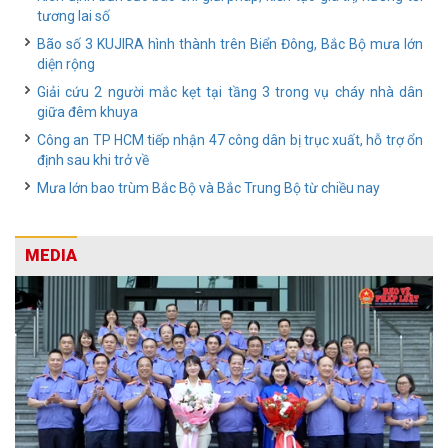
tương lai số
Bão số 3 KUJIRA hình thành trên Biển Đông, Bắc Bộ mưa lớn
diện rộng
Giải cứu 2 người mắc kẹt tại tầng 3 trong vụ cháy nhà dân
giữa đêm khuya
Công an TP HCM tiếp nhận 47 công dân bị trục xuất, hỗ trợ ổn
định sau khi trở về
Mưa lớn bao trùm Bắc Bộ và Bắc Trung Bộ từ chiều nay
MEDIA