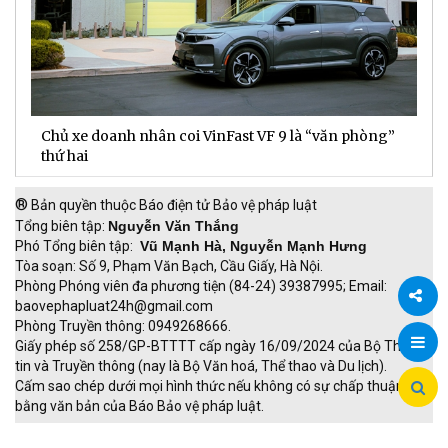
Chủ xe doanh nhân coi VinFast VF 9 là “văn phòng”
T
thứ hai
t
®
Bản quyền thuộc Báo điện tử Bảo vệ pháp luật
Tổng biên tập:
Nguyễn Văn Thắng
Phó Tổng biên tập:
Vũ Mạnh Hà, Nguyễn Mạnh Hưng
Tòa soạn: Số 9, Phạm Văn Bạch, Cầu Giấy, Hà Nội.
Phòng Phóng viên đa phương tiện (84-24) 39387995; Email:
baovephapluat24h@gmail.com
Phòng Truyền thông: 0949268666.
Chia
Giấy phép số 258/GP-BTTTT cấp ngày 16/09/2024 của Bộ Thông
tin và Truyền thông (nay là Bộ Văn hoá, Thể thao và Du lịch).
sẻ
Cấm sao chép dưới mọi hình thức nếu không có sự chấp thuận
bằng văn bản của Báo Bảo vệ pháp luật.
TRI NAM GROUP
Giao thông thông minh