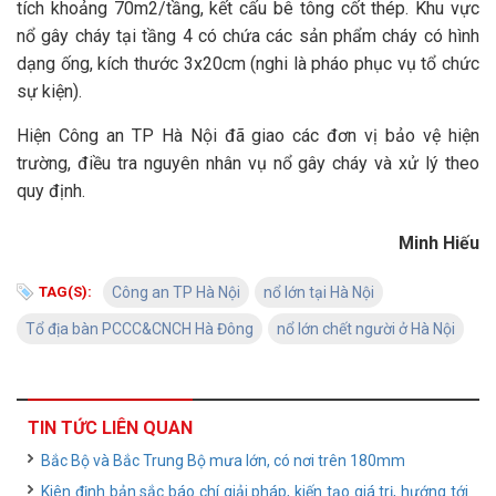
tích khoảng 70m2/tầng, kết cấu bê tông cốt thép. Khu vực
nổ gây cháy tại tầng 4 có chứa các sản phẩm cháy có hình
dạng ống, kích thước 3x20cm (nghi là pháo phục vụ tổ chức
sự kiện).
Hiện Công an TP Hà Nội đã giao các đơn vị bảo vệ hiện
trường, điều tra nguyên nhân vụ nổ gây cháy và xử lý theo
quy định.
Minh Hiếu
TAG(S):
Công an TP Hà Nội
nổ lớn tại Hà Nội
Tổ địa bàn PCCC&CNCH Hà Đông
nổ lớn chết người ở Hà Nội
TIN TỨC LIÊN QUAN
Bắc Bộ và Bắc Trung Bộ mưa lớn, có nơi trên 180mm
Kiên định bản sắc báo chí giải pháp, kiến tạo giá trị, hướng tới