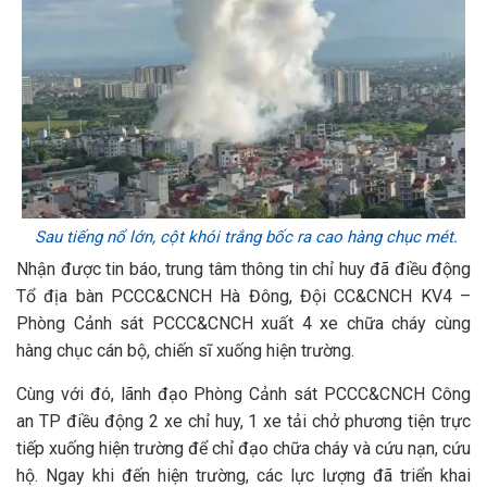
Sau tiếng nổ lớn, cột khói trắng bốc ra cao hàng chục mét.
Nhận được tin báo, trung tâm thông tin chỉ huy đã điều động
Tổ địa bàn PCCC&CNCH Hà Đông, Đội CC&CNCH KV4 –
Phòng Cảnh sát PCCC&CNCH xuất 4 xe chữa cháy cùng
hàng chục cán bộ, chiến sĩ xuống hiện trường.
Cùng với đó, lãnh đạo Phòng Cảnh sát PCCC&CNCH Công
an TP điều động 2 xe chỉ huy, 1 xe tải chở phương tiện trực
tiếp xuống hiện trường để chỉ đạo chữa cháy và cứu nạn, cứu
hộ. Ngay khi đến hiện trường, các lực lượng đã triển khai