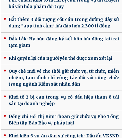
Phê chuẩn khởi tố thêm bị can trong vụ án truyền
bá văn hóa phẩm đồi trụy
Bắt thêm 3 đối tượng cốt cán trong đường dây sử
dụng “app tình cảm” lừa đảo hơn 2.300 tỉ đồng
Đắk Lắk: Hy hữu đăng ký kết hôn lưu động tại trại
tạm giam
Khi quyền lợi của người yếu thế được xem xét lại
Quy chế mới về cho thôi giữ chức vụ, từ chức, miễn
nhiệm, tạm đình chỉ công tác đối với công chức
trong ngành Kiểm sát nhân dân
Khởi tố 2 bị can trong vụ có dấu hiệu tham ô tài
sản tại doanh nghiệp
Đồng chí Hồ Thị Kim Thoan giữ chức vụ Phó Tổng
Biên tập Báo Bảo vệ pháp luật
Khởi kiện 5 vụ án dân sự công ích: Dấu ấn VKSND