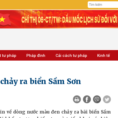
t tư pháp
Pháp đình
Cải cách tư pháp
Kinh tế
chảy ra biển Sầm Sơn
tin về dòng nước màu đen chảy ra bãi biển Sầm