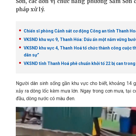
Sơn, các đơn vị chức năng phường Sầm Sơn đ
pháp xử lý.
Chiến sĩ phòng Cảnh sát cơ động Công an tỉnh Thanh Hoá 
VKSND khu vực 9, Thanh Hóa: Dấu ấn một năm vững bước
VKSND khu vực 4, Thanh Hoá tổ chức thành công cuộc thi 
dân sự”
VKSND tỉnh Thanh Hoá phê chuẩn khởi tố 22 bị can tron
Người dân sinh sống gần khu vực cho biết, khoảng 14 g
xảy ra dông lốc kèm mưa lớn. Ngay trong cơn mưa, tại c
đầu, dòng nước có màu đen.