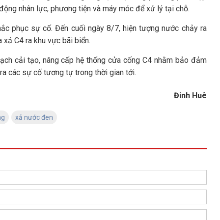
động nhân lực, phương tiện và máy móc để xử lý tại chỗ.
hắc phục sự cố. Đến cuối ngày 8/7, hiện tượng nước chảy ra
 xả C4 ra khu vực bãi biển.
oạch cải tạo, nâng cấp hệ thống cửa cống C4 nhằm bảo đảm
a các sự cố tương tự trong thời gian tới.
Đinh Huê
ng
xả nước đen