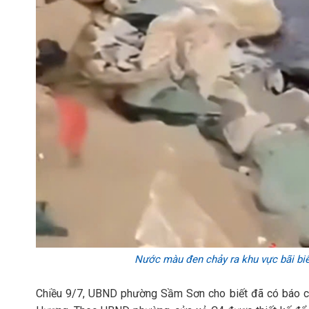
Nước màu đen chảy ra khu vực bãi biể
Chiều 9/7, UBND phường Sầm Sơn cho biết đã có báo cá