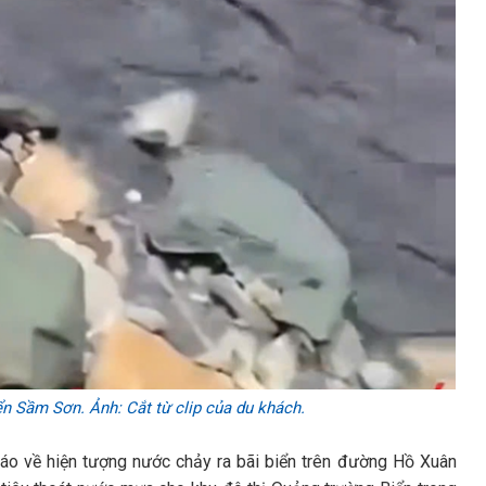
n Sầm Sơn. Ảnh: Cắt từ clip của du khách.
o về hiện tượng nước chảy ra bãi biển trên đường Hồ Xuân