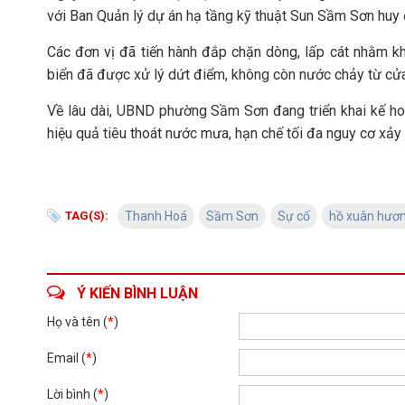
với Ban Quản lý dự án hạ tầng kỹ thuật Sun Sầm Sơn huy 
Các đơn vị đã tiến hành đắp chặn dòng, lấp cát nhằm k
biển đã được xử lý dứt điểm, không còn nước chảy từ cửa
Về lâu dài, UBND phường Sầm Sơn đang triển khai kế h
hiệu quả tiêu thoát nước mưa, hạn chế tối đa nguy cơ xảy r
TAG(S):
Thanh Hoá
Sầm Sơn
Sự cố
hồ xuân hươ
Ý KIẾN BÌNH LUẬN
Họ và tên (
*
)
Email (
*
)
Lời bình (
*
)