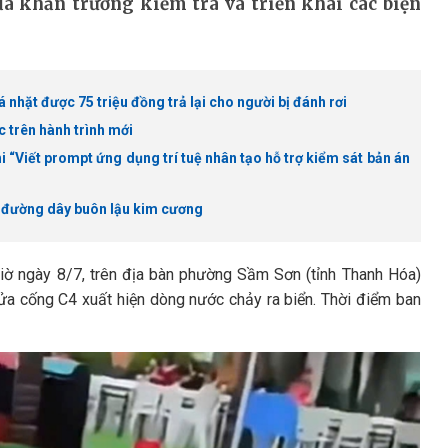
ã khẩn trương kiểm tra và triển khai các biện
nhặt được 75 triệu đồng trả lại cho người bị đánh rơi
 trên hành trình mới
“Viết prompt ứng dụng trí tuệ nhân tạo hỗ trợ kiểm sát bản án
g đường dây buôn lậu kim cương
iờ ngày 8/7, trên địa bàn phường Sầm Sơn (tỉnh Thanh Hóa)
ửa cống C4 xuất hiện dòng nước chảy ra biển. Thời điểm ban