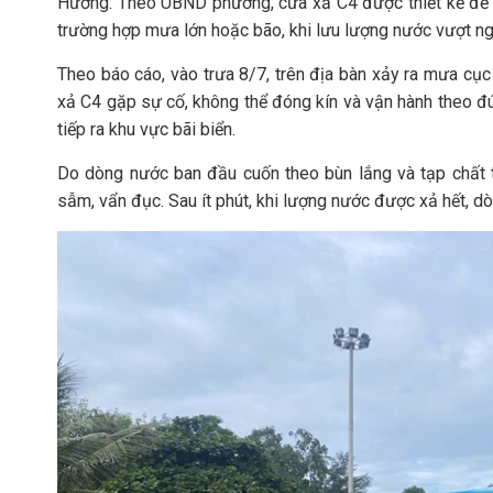
Hương. Theo UBND phường, cửa xả C4 được thiết kế để t
trường hợp mưa lớn hoặc bão, khi lưu lượng nước vượt ng
Theo báo cáo, vào trưa 8/7, trên địa bàn xảy ra mưa cục
xả C4 gặp sự cố, không thể đóng kín và vận hành theo đún
tiếp ra khu vực bãi biển.
Do dòng nước ban đầu cuốn theo bùn lắng và tạp chất t
sẫm, vẩn đục. Sau ít phút, khi lượng nước được xả hết, dò