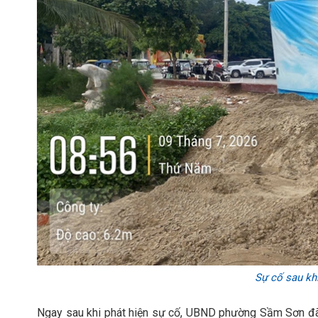
Sự cố sau kh
Ngay sau khi phát hiện sự cố, UBND phường Sầm Sơn đã