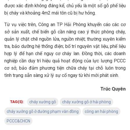
được xác định không đáng kể, chủ yếu là một số gỗ phế liệu
bị cháy và khoảng 4m2 mái tôn cũ bị hư hỏng.
Từ vụ việc trên, Công an TP Hải Phòng khuyến cáo các cơ
sở sản xuất, chế biến gỗ cần nâng cao ý thức phòng cháy,
quản lý chặt chẽ nguồn lửa, nguồn nhiệt; thường xuyên kiểm
tra, bảo dưỡng hệ thống điện; bố trí nguyên vật liệu, phế liệu
hợp lý để hạn chế nguy cơ cháy lan. Đồng thời, các doanh
nghiệp cần duy trì hiệu quả hoạt động của lực lượng PCCC
cơ sở, bảo đảm phương tiện chữa cháy tại chỗ luôn trong
tình trạng sẵn sàng xử lý sự cố ngay từ khi mới phát sinh.
Trúc Quyên
TAG(S):
cháy xưởng gỗ
cháy xưởng gỗ ở hải phòng
cháy xưởng gỗ ở đường phạm văn đồng
công an hải phòng
PCCC&CHCN