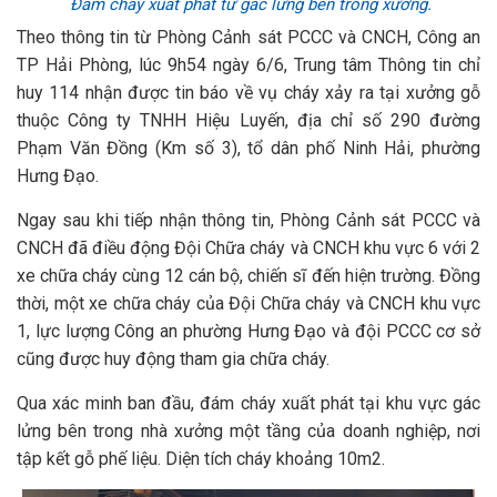
Đám cháy xuất phát từ gác lửng bên trong xưởng.
Theo thông tin từ Phòng Cảnh sát PCCC và CNCH, Công an
TP Hải Phòng, lúc 9h54 ngày 6/6, Trung tâm Thông tin chỉ
huy 114 nhận được tin báo về vụ cháy xảy ra tại xưởng gỗ
thuộc Công ty TNHH Hiệu Luyến, địa chỉ số 290 đường
Phạm Văn Đồng (Km số 3), tổ dân phố Ninh Hải, phường
Hưng Đạo.
Ngay sau khi tiếp nhận thông tin, Phòng Cảnh sát PCCC và
CNCH đã điều động Đội Chữa cháy và CNCH khu vực 6 với 2
xe chữa cháy cùng 12 cán bộ, chiến sĩ đến hiện trường. Đồng
thời, một xe chữa cháy của Đội Chữa cháy và CNCH khu vực
1, lực lượng Công an phường Hưng Đạo và đội PCCC cơ sở
cũng được huy động tham gia chữa cháy.
Qua xác minh ban đầu, đám cháy xuất phát tại khu vực gác
lửng bên trong nhà xưởng một tầng của doanh nghiệp, nơi
tập kết gỗ phế liệu. Diện tích cháy khoảng 10m2.