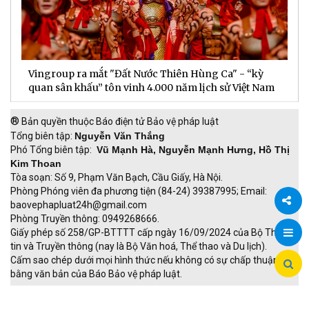
Vingroup ra mắt "Đất Nước Thiên Hùng Ca" - “kỳ
S
quan sân khấu” tôn vinh 4.000 năm lịch sử Việt Nam
P
®
Bản quyền thuộc Báo điện tử Bảo vệ pháp luật
Tổng biên tập:
Nguyễn Văn Thắng
Phó Tổng biên tập:
Vũ Mạnh Hà, Nguyễn Mạnh Hưng, Hồ Thị
Kim Thoan
Tòa soạn: Số 9, Phạm Văn Bạch, Cầu Giấy, Hà Nội.
Phòng Phóng viên đa phương tiện (84-24) 39387995; Email:
baovephapluat24h@gmail.com
Phòng Truyền thông: 0949268666.
Chia
Giấy phép số 258/GP-BTTTT cấp ngày 16/09/2024 của Bộ Thông
tin và Truyền thông (nay là Bộ Văn hoá, Thể thao và Du lịch).
sẻ
Cấm sao chép dưới mọi hình thức nếu không có sự chấp thuận
bằng văn bản của Báo Bảo vệ pháp luật.
TRI NAM GROUP
Giao thông thông minh
Thu phí không dừng
Đào tạo trực tuyến