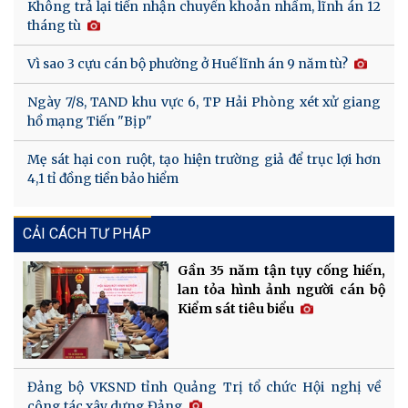
Không trả lại tiền nhận chuyển khoản nhầm, lĩnh án 12
tháng tù
Vì sao 3 cựu cán bộ phường ở Huế lĩnh án 9 năm tù?
Ngày 7/8, TAND khu vực 6, TP Hải Phòng xét xử giang
hồ mạng Tiến "Bịp"
Mẹ sát hại con ruột, tạo hiện trường giả để trục lợi hơn
4,1 tỉ đồng tiền bảo hiểm
CẢI CÁCH TƯ PHÁP
Gần 35 năm tận tụy cống hiến,
lan tỏa hình ảnh người cán bộ
Kiểm sát tiêu biểu
Đảng bộ VKSND tỉnh Quảng Trị tổ chức Hội nghị về
công tác xây dựng Đảng