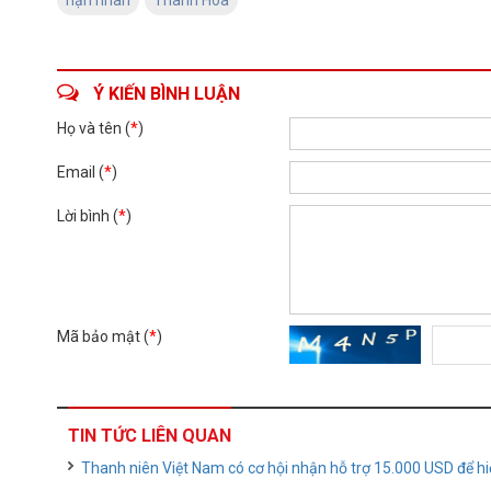
nạn nhân
Thanh Hóa
Ý KIẾN BÌNH LUẬN
Họ và tên (
*
)
Email (
*
)
Lời bình (
*
)
Mã bảo mật (
*
)
TIN TỨC LIÊN QUAN
Thanh niên Việt Nam có cơ hội nhận hỗ trợ 15.000 USD để hi