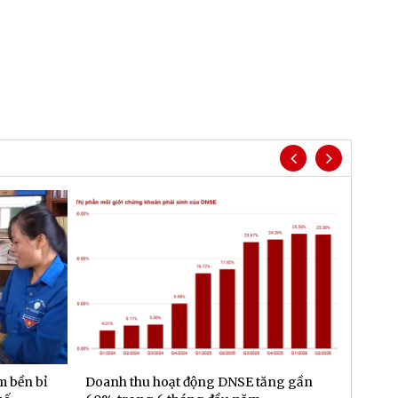
m bền bỉ
Doanh thu hoạt động DNSE tăng gần
Đa dạn