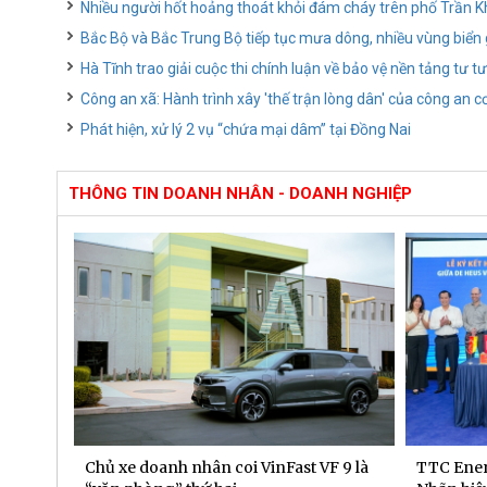
Nhiều người hốt hoảng thoát khỏi đám cháy trên phố Trần 
Bắc Bộ và Bắc Trung Bộ tiếp tục mưa dông, nhiều vùng biển
Hà Tĩnh trao giải cuộc thi chính luận về bảo vệ nền tảng tư 
Công an xã: Hành trình xây 'thế trận lòng dân' của công an c
Phát hiện, xử lý 2 vụ “chứa mại dâm” tại Đồng Nai
THÔNG TIN DOANH NHÂN - DOANH NGHIỆP
 dịch
Chủ xe doanh nhân coi VinFast VF 9 là
TTC Ener