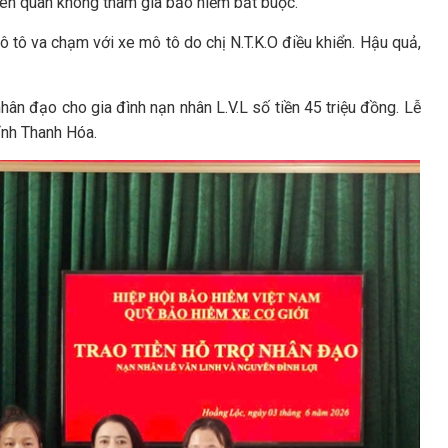
iên quan không tham gia bảo hiểm bắt buộc.
 tô va chạm với xe mô tô do chị N.T.K.O điều khiển. Hậu quả,
hân đạo cho gia đình nạn nhân L.V.L số tiền 45 triệu đồng. Lễ
ỉnh Thanh Hóa.