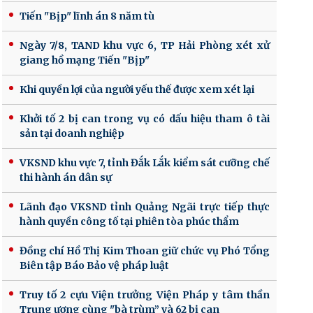
Tiến "Bịp" lĩnh án 8 năm tù
Ngày 7/8, TAND khu vực 6, TP Hải Phòng xét xử
giang hồ mạng Tiến "Bịp"
Khi quyền lợi của người yếu thế được xem xét lại
Khởi tố 2 bị can trong vụ có dấu hiệu tham ô tài
sản tại doanh nghiệp
VKSND khu vực 7, tỉnh Đắk Lắk kiểm sát cưỡng chế
thi hành án dân sự
Lãnh đạo VKSND tỉnh Quảng Ngãi trực tiếp thực
hành quyền công tố tại phiên tòa phúc thẩm
Đồng chí Hồ Thị Kim Thoan giữ chức vụ Phó Tổng
Biên tập Báo Bảo vệ pháp luật
Truy tố 2 cựu Viện trưởng Viện Pháp y tâm thần
Trung ương cùng "bà trùm” và 62 bị can