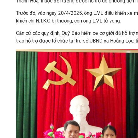
Thanh Hóa, thuộc đối tượng được hỗ trợ do phương tiện l
Trước đó, vào ngày 20/4/2025, ông L.V.L điều khiển xe mô
khiến chị N.T.K.O bị thương, còn ông L.V.L tử vong.
Căn cứ các quy định, Quỹ Bảo hiểm xe cơ giới đã hỗ trợ n
trao hỗ trợ được tổ chức tại trụ sở UBND xã Hoằng Lộc, t