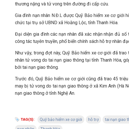
thương nặng và tử vong trên đường đi cấp cứu.
Gia đình nạn nhân N.Đ.L được Quỹ Bảo hiểm xe cơ giới hỗ 
chức tại trụ sở UBND xã Hoằng Lộc, tỉnh Thanh Hóa.
Đại diện gia đình các nạn nhân đã xác nhận nhận đủ số t
công tác tuyên truyền, phổ biến chính sách hỗ trợ nhân 
Như vậy, trong đợt này, Quỹ Bảo hiểm xe cơ giới đã trao 
nhân tử vong do tai nạn giao thông tại tỉnh Thanh Hóa, gó
bởi tai nạn giao thông.
Trước đó, Quỹ Bảo hiểm xe cơ giới cũng đã trao 45 triệ
may bị tử vong do tai nạn giao thông ở xã Kim Anh (Hà Nộ
nạn giao thông ở tỉnh Nghệ An.
TAG(S):
Quỹ bảo hiểm xe cơ giới
hỗ trợ
tai nạn giao 