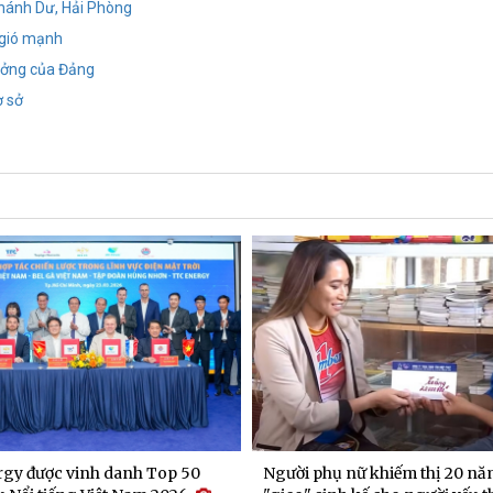
Khánh Dư, Hải Phòng
 gió mạnh
tưởng của Đảng
ơ sở
gy được vinh danh Top 50
Người phụ nữ khiếm thị 20 nă