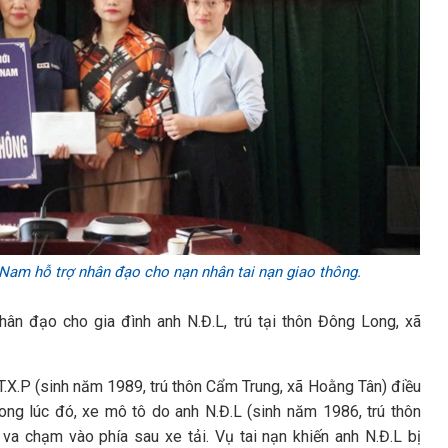
 Nam hỗ trợ nhân đạo cho nạn nhân tai nạn giao thông.
hân đạo cho gia đình anh N.Đ.L, trú tại thôn Đông Long, xã
T.X.P (sinh năm 1989, trú thôn Cẩm Trung, xã Hoằng Tân) điều
ong lúc đó, xe mô tô do anh N.Đ.L (sinh năm 1986, trú thôn
va chạm vào phía sau xe tải. Vụ tai nạn khiến anh N.Đ.L bị