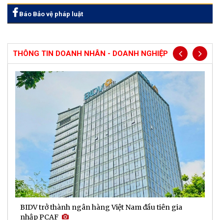
Báo Bảo vệ pháp luật
THÔNG TIN DOANH NHÂN - DOANH NGHIỆP
BIDV trở thành ngân hàng Việt Nam đầu tiên gia
D
nhập PCAF
l