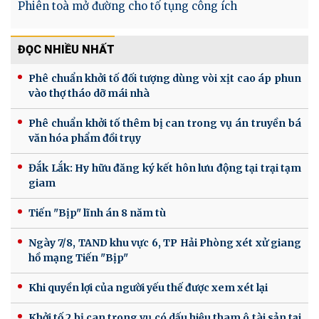
Phiên toà mở đường cho tố tụng công ích
ĐỌC NHIỀU NHẤT
Phê chuẩn khởi tố đối tượng dùng vòi xịt cao áp phun
vào thợ tháo dỡ mái nhà
Phê chuẩn khởi tố thêm bị can trong vụ án truyền bá
văn hóa phẩm đồi trụy
Đắk Lắk: Hy hữu đăng ký kết hôn lưu động tại trại tạm
giam
Tiến "Bịp" lĩnh án 8 năm tù
Ngày 7/8, TAND khu vực 6, TP Hải Phòng xét xử giang
hồ mạng Tiến "Bịp"
Khi quyền lợi của người yếu thế được xem xét lại
Khởi tố 2 bị can trong vụ có dấu hiệu tham ô tài sản tại