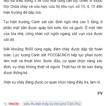
Nội đã điều động 5 xe cứu hỏa cùng cán bộ, chiến sĩ thuộc
Đội Chữa cháy và cứu nạn, cứu hộ khu vực số 15, 4, 13 đến
hiện trường để dập lửa.
Tại hiện trường, Cảnh sát xác định ngôi nhà cao 5 tầng, ở
phần mặt tiền được quây bởi kính, tôn và gạch. Ở mặt tiền
của tòa nhà, công nhân vứt ngổn ngang sắt vụn vừa được
cắt dỡ.
Đến khoảng 9h30 cùng ngày, đám cháy được dập tắt hoàn
toàn. Lực lượng Cảnh sát PCCC&CNCH tiếp tục phun nước
làm mát và thoát khói. Bước đầu, cơ quan chức năng xác
định, vụ cháy không thiệt về người. Thiệt hại về tài sản đang
được thống kê.
Hiện vụ cháy đang được cơ quan chức năng điều tra, làm rõ.
PV
TAG(S):
siêu thị điện máy cũ trên phố Trần Phú