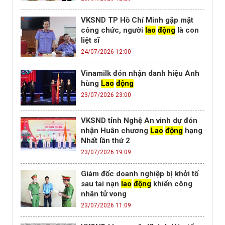
VKSND TP Hồ Chí Minh gặp mặt
công chức, người
lao
động
là con
liệt sĩ
24/07/2026 12:00
Vinamilk đón nhận danh hiệu Anh
hùng
Lao
động
23/07/2026 23:00
VKSND tỉnh Nghệ An vinh dự đón
nhận Huân chương
Lao
động
hạng
Nhất lần thứ 2
23/07/2026 19:09
Giám đốc doanh nghiệp bị khởi tố
sau tai nạn
lao
động
khiến công
nhân tử vong
23/07/2026 11:09