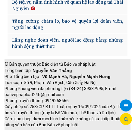
Bộ Nội vụ nắm tình hình về quan hệ lao động tại Thái
Nguyên
Tăng cường chăm lo, bảo vệ quyền lợi đoàn viên,
người lao động
Lắng nghe đoàn viên, người lao động bằng những
hành động thiết thực
®
Bản quyền thuộc Báo điện tử Bảo vệ pháp luật
Tổng biên tập:
Nguyễn Văn Thắng
Phó Tổng biên tập:
Vũ Mạnh Hà, Nguyễn Mạnh Hưng
Tòa soạn: Số 9, Phạm Văn Bạch, Cầu Giấy, Hà Nội.
Phòng Phóng viên đa phương tiện (84-24) 39387995; Email:
baovephapluat24h@gmail.com
Phòng Truyền thông: 0949268666.
Giấy phép số 258/GP-BTTTT cấp ngày 16/09/2024 của Bộ Thông
tin và Truyền thông (nay là Bộ Văn hoá, Thể thao và Du lịch).
Cấm sao chép dưới mọi hình thức nếu không có sự chấp thuận
bằng văn bản của Báo Bảo vệ pháp luật.
TRI NAM GROUP
Giao thông thông minh