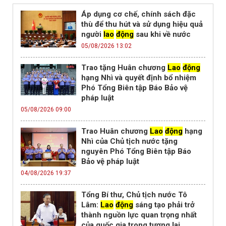
Áp dụng cơ chế, chính sách đặc
thù để thu hút và sử dụng hiệu quả
người
lao
động
sau khi về nước
05/08/2026 13:02
Trao tặng Huân chương
Lao
động
hạng Nhì và quyết định bổ nhiệm
Phó Tổng Biên tập Báo Bảo vệ
pháp luật
05/08/2026 09:00
Trao Huân chương
Lao
động
hạng
Nhì của Chủ tịch nước tặng
nguyên Phó Tổng Biên tập Báo
Bảo vệ pháp luật
04/08/2026 19:37
Tổng Bí thư, Chủ tịch nước Tô
Lâm:
Lao
động
sáng tạo phải trở
thành nguồn lực quan trọng nhất
của quốc gia trong tương lai