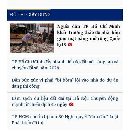
ĐÔ THỊ - XÂY DỰNG
Người dân TP Hồ Chí Minh
khẩn trương tháo dỡ nhà, bàn
giao mặt bằng mở rộng Quốc
lộ 13
TP Hồ Chí Minh đẩy nhanh tiến độ đổi mới sáng tạo và
chuyển đổi số năm 2026
Dân bức xúc vì phải "bì bõm" lội vào nhà do dự án
đang thi công
Làm sạch dữ liệu đất đai tại Hà Nội: Chuyển động
mạnh từ chiến dịch 45 ngày
TP HCM chuẩn bị hơn 80 Nghị quyết "đón đầu" Luật
Phát triển đô thị