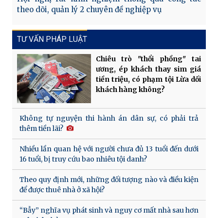
theo dõi, quản lý 2 chuyên đề nghiệp vụ
TƯ VẤN PHÁP LUẬT
Chiêu trò "thổi phồng" tai
ương, ép khách thay sim giá
tiền triệu, có phạm tội Lừa dối
khách hàng không?
Không tự nguyện thi hành án dân sự, có phải trả
thêm tiền lãi?
Nhiều lần quan hệ với người chưa đủ 13 tuổi đến dưới
16 tuổi, bị truy cứu bao nhiêu tội danh?
Theo quy định mới, những đối tượng nào và điều kiện
để được thuê nhà ở xã hội?
“Bẫy” nghĩa vụ phát sinh và nguy cơ mất nhà sau hơn