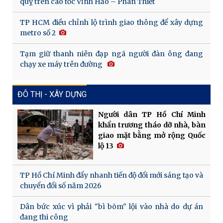
quỵ trên cao tốc Vĩnh Hảo – Phan Thiết
TP HCM điều chỉnh lộ trình giao thông để xây dựng
metro số 2
Tạm giữ thanh niên đạp ngã người đàn ông đang
chạy xe máy trên đường
ĐÔ THỊ - XÂY DỰNG
Người dân TP Hồ Chí Minh
khẩn trương tháo dỡ nhà, bàn
giao mặt bằng mở rộng Quốc
lộ 13
TP Hồ Chí Minh đẩy nhanh tiến độ đổi mới sáng tạo và
chuyển đổi số năm 2026
Dân bức xúc vì phải "bì bõm" lội vào nhà do dự án
đang thi công