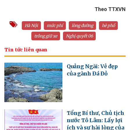
Theo TTXVN
Hà Nội
mức phí
lòng đường
hè phố
trông giữ xe
Nghị quyết 06
Tin tức liên quan
Quảng Ngãi: Vẻ đẹp
của gành Đá Đỏ
Tổng Bí thư, Chủ tịch
nước Tô Lâm: Lấy lợi
ích và sự hài lòng của