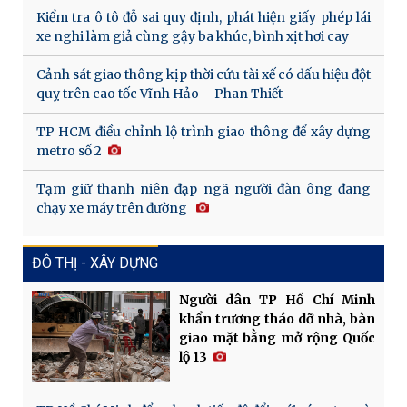
Kiểm tra ô tô đỗ sai quy định, phát hiện giấy phép lái
xe nghi làm giả cùng gậy ba khúc, bình xịt hơi cay
Cảnh sát giao thông kịp thời cứu tài xế có dấu hiệu đột
quỵ trên cao tốc Vĩnh Hảo – Phan Thiết
TP HCM điều chỉnh lộ trình giao thông để xây dựng
metro số 2
Tạm giữ thanh niên đạp ngã người đàn ông đang
chạy xe máy trên đường
ĐÔ THỊ - XÂY DỰNG
Người dân TP Hồ Chí Minh
khẩn trương tháo dỡ nhà, bàn
giao mặt bằng mở rộng Quốc
lộ 13