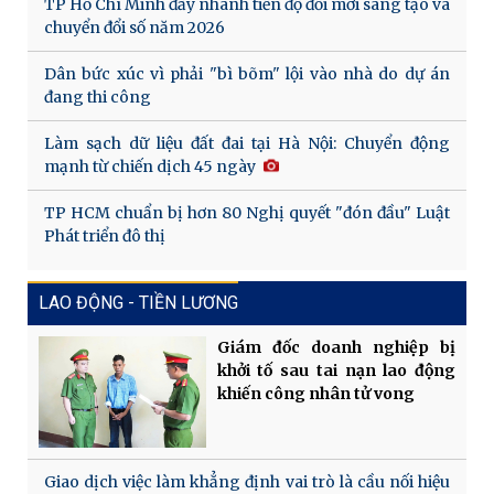
TP Hồ Chí Minh đẩy nhanh tiến độ đổi mới sáng tạo và
chuyển đổi số năm 2026
Dân bức xúc vì phải "bì bõm" lội vào nhà do dự án
đang thi công
Làm sạch dữ liệu đất đai tại Hà Nội: Chuyển động
mạnh từ chiến dịch 45 ngày
TP HCM chuẩn bị hơn 80 Nghị quyết "đón đầu" Luật
Phát triển đô thị
LAO ĐỘNG - TIỀN LƯƠNG
Giám đốc doanh nghiệp bị
khởi tố sau tai nạn lao động
khiến công nhân tử vong
Giao dịch việc làm khẳng định vai trò là cầu nối hiệu