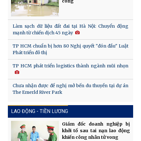
công
Làm sạch dữ liệu đất đai tại Hà Nội: Chuyển động
mạnh từ chiến dịch 45 ngày
TP HCM chuẩn bị hơn 80 Nghị quyết "đón đầu" Luật
Phát triển đô thị
TP HCM phát triển logistics thành ngành mũi nhọn
Chưa nhận được đề nghị mở bến du thuyền tại dự án
The Emerld River Park
LAO ĐỘNG - TIỀN LƯƠNG
Giám đốc doanh nghiệp bị
khởi tố sau tai nạn lao động
khiến công nhân tử vong