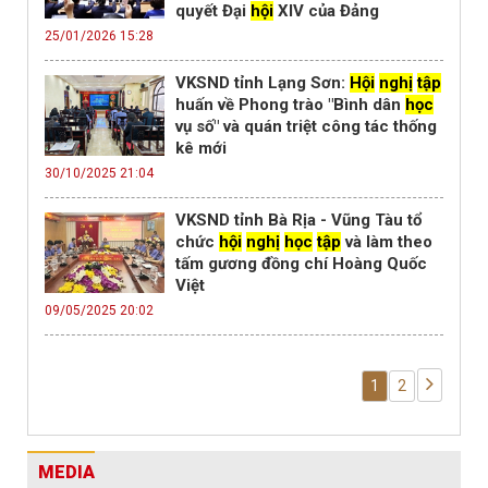
quyết Đại
hội
XIV của Đảng
25/01/2026 15:28
VKSND tỉnh Lạng Sơn:
Hội
nghị
tập
huấn về Phong trào "Bình dân
học
vụ số" và quán triệt công tác thống
kê mới
30/10/2025 21:04
VKSND tỉnh Bà Rịa - Vũng Tàu tổ
chức
hội
nghị
học
tập
và làm theo
tấm gương đồng chí Hoàng Quốc
Việt
09/05/2025 20:02
1
2
MEDIA