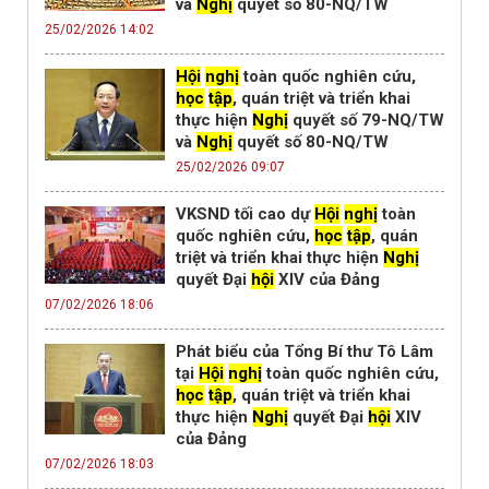
và
Nghị
quyết số 80-NQ/TW
25/02/2026 14:02
Hội
nghị
toàn quốc nghiên cứu,
học
tập
, quán triệt và triển khai
thực hiện
Nghị
quyết số 79-NQ/TW
và
Nghị
quyết số 80-NQ/TW
25/02/2026 09:07
VKSND tối cao dự
Hội
nghị
toàn
quốc nghiên cứu,
học
tập
, quán
triệt và triển khai thực hiện
Nghị
quyết Đại
hội
XIV của Đảng
07/02/2026 18:06
Phát biểu của Tổng Bí thư Tô Lâm
tại
Hội
nghị
toàn quốc nghiên cứu,
học
tập
, quán triệt và triển khai
thực hiện
Nghị
quyết Đại
hội
XIV
của Đảng
07/02/2026 18:03