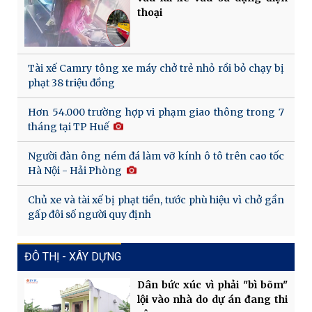
thoại
Tài xế Camry tông xe máy chở trẻ nhỏ rồi bỏ chạy bị
phạt 38 triệu đồng
Hơn 54.000 trường hợp vi phạm giao thông trong 7
tháng tại TP Huế
Người đàn ông ném đá làm vỡ kính ô tô trên cao tốc
Hà Nội - Hải Phòng
Chủ xe và tài xế bị phạt tiền, tước phù hiệu vì chở gần
gấp đôi số người quy định
ĐÔ THỊ - XÂY DỰNG
Dân bức xúc vì phải "bì bõm"
lội vào nhà do dự án đang thi