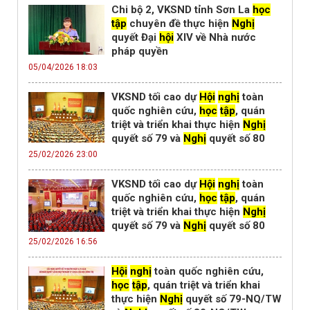
Chi bộ 2, VKSND tỉnh Sơn La
học
tập
chuyên đề thực hiện
Nghị
quyết Đại
hội
XIV về Nhà nước
pháp quyền
05/04/2026 18:03
VKSND tối cao dự
Hội
nghị
toàn
quốc nghiên cứu,
học
tập
, quán
triệt và triển khai thực hiện
Nghị
quyết số 79 và
Nghị
quyết số 80
25/02/2026 23:00
VKSND tối cao dự
Hội
nghị
toàn
quốc nghiên cứu,
học
tập
, quán
triệt và triển khai thực hiện
Nghị
quyết số 79 và
Nghị
quyết số 80
25/02/2026 16:56
Hội
nghị
toàn quốc nghiên cứu,
học
tập
, quán triệt và triển khai
thực hiện
Nghị
quyết số 79-NQ/TW