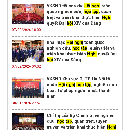
VKSND tối cao dự
Hội
nghị
toàn
quốc nghiên cứu,
học
tập
, quán
triệt và triển khai thực hiện
Nghị
quyết Đại
hội
XIV của Đảng
07/02/2026 18:00
Khai mạc
Hội
nghị
toàn quốc
nghiên cứu,
học
tập
, quán triệt và
triển khai thực hiện
Nghị
quyết Đại
hội
XIV của Đảng
07/02/2026 09:02
VKSND Khu vực 2, TP Hà Nội tổ
chức
Hội
nghị
học
tập
, nghiên cứu
Luật Tư pháp người chưa thành
niên
30/01/2026 22:57
Chỉ thị của Bộ Chính trị về nghiên
cứu,
học
tập
, quán triệt, tuyên
truyền và triển khai thực hiện
Nghị