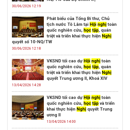
30/06/2026 12:19
Phát biểu của Tổng Bí thư, Chủ
tịch nước Tô Lâm tại
Hội
nghị
toàn
quốc nghiên cứu,
học
tập
, quán
triệt và triển khai thực hiện
Nghị
quyết số 10-NQ/TW
30/06/2026 12:18
VKSND tối cao dự
Hội
nghị
toàn
quốc nghiên cứu,
học
tập
, quán
triệt và triển khai thực hiện
Nghị
quyết Trung ương II, Khoá XIV
13/04/2026 14:28
VKSND tối cao dự
Hội
nghị
toàn
quốc nghiên cứu,
học
tập
và triển
khai thực hiện
Nghị
quyết Trung
ương II
13/04/2026 14:00