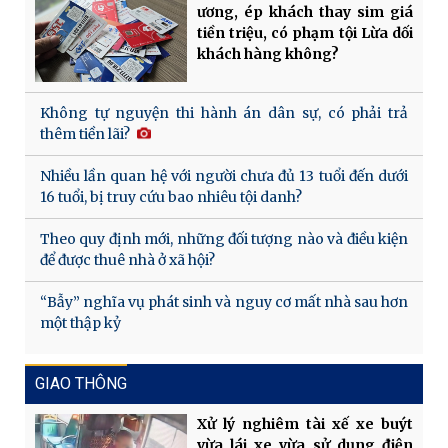
ương, ép khách thay sim giá
tiền triệu, có phạm tội Lừa dối
khách hàng không?
Không tự nguyện thi hành án dân sự, có phải trả
thêm tiền lãi?
Nhiều lần quan hệ với người chưa đủ 13 tuổi đến dưới
16 tuổi, bị truy cứu bao nhiêu tội danh?
Theo quy định mới, những đối tượng nào và điều kiện
để được thuê nhà ở xã hội?
“Bẫy” nghĩa vụ phát sinh và nguy cơ mất nhà sau hơn
một thập kỷ
GIAO THÔNG
Xử lý nghiêm tài xế xe buýt
vừa lái xe vừa sử dụng điện