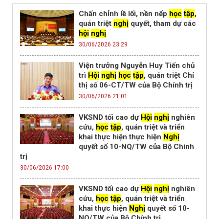
Chấn chỉnh lề lối, nền nếp
học
tập
,
quán triệt
nghị
quyết, tham dự các
hội
nghị
30/06/2026 23:29
Viện trưởng Nguyễn Huy Tiến chủ
trì
Hội
nghị
học
tập
, quán triệt Chỉ
thị số 06-CT/TW của Bộ Chính trị
30/06/2026 21:01
VKSND tối cao dự
Hội
nghị
nghiên
cứu,
học
tập
, quán triệt và triển
khai thực hiện thực hiện
Nghị
quyết số 10-NQ/TW của Bộ Chính
trị
30/06/2026 17:00
VKSND tối cao dự
Hội
nghị
nghiên
cứu,
học
tập
, quán triệt và triển
khai thực hiện
Nghị
quyết số 10-
NQ/TW của Bộ Chính trị