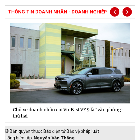
THÔNG TIN DOANH NHÂN - DOANH NGHIỆP
Chủ xe doanh nhân coi VinFast VF 9 là “văn phòng”
T
thứ hai
t
®
Bản quyền thuộc Báo điện tử Bảo vệ pháp luật
Tổng biên tập:
Nguyễn Văn Thắng