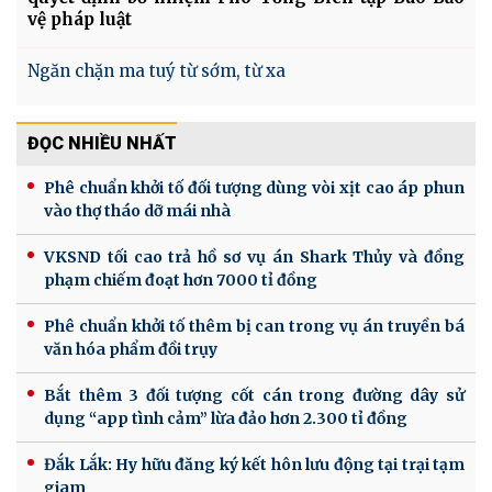
vệ pháp luật
Ngăn chặn ma tuý từ sớm, từ xa
ĐỌC NHIỀU NHẤT
Phê chuẩn khởi tố đối tượng dùng vòi xịt cao áp phun
vào thợ tháo dỡ mái nhà
VKSND tối cao trả hồ sơ vụ án Shark Thủy và đồng
phạm chiếm đoạt hơn 7000 tỉ đồng
Phê chuẩn khởi tố thêm bị can trong vụ án truyền bá
văn hóa phẩm đồi trụy
Bắt thêm 3 đối tượng cốt cán trong đường dây sử
dụng “app tình cảm” lừa đảo hơn 2.300 tỉ đồng
Đắk Lắk: Hy hữu đăng ký kết hôn lưu động tại trại tạm
giam