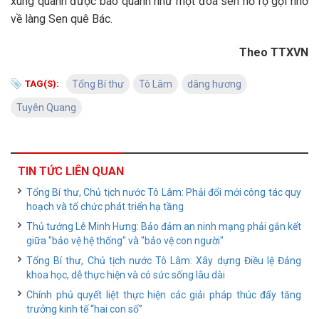
xung quanh được bao quanh như một đóa sen nở rộ gợi nhớ
về làng Sen quê Bác.
Theo TTXVN
TAG(S):
Tổng Bí thư
Tô Lâm
dâng hương
Tuyên Quang
TIN TỨC LIÊN QUAN
Tổng Bí thư, Chủ tịch nước Tô Lâm: Phải đổi mới công tác quy
hoạch và tổ chức phát triển hạ tầng
Thủ tướng Lê Minh Hưng: Bảo đảm an ninh mạng phải gắn kết
giữa "bảo vệ hệ thống" và "bảo vệ con người"
Tổng Bí thư, Chủ tịch nước Tô Lâm: Xây dựng Điều lệ Đảng
khoa học, dễ thực hiện và có sức sống lâu dài
Chính phủ quyết liệt thực hiện các giải pháp thúc đẩy tăng
trưởng kinh tế “hai con số”