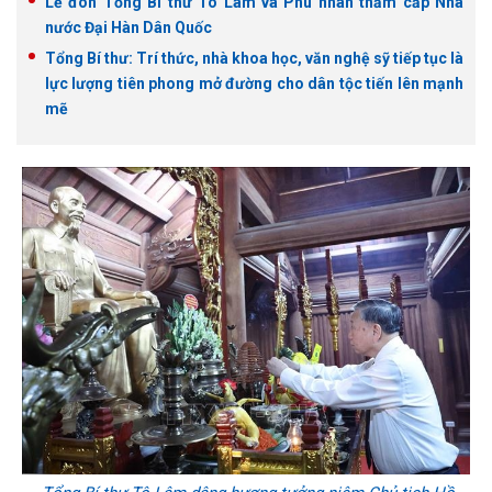
Lễ đón Tổng Bí thư Tô Lâm và Phu nhân thăm cấp Nhà
nước Đại Hàn Dân Quốc
Tổng Bí thư: Trí thức, nhà khoa học, văn nghệ sỹ tiếp tục là
lực lượng tiên phong mở đường cho dân tộc tiến lên mạnh
mẽ