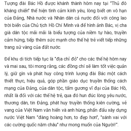
Tượng đài Bác Hồ được khánh thành hôm nay tại "Thủ đô
kháng chiến" thể hiện tình cảm kính yêu, lòng biết ơn vô hạn
của Đảng, Nhà nước và Nhân dân cả nước đối với công lao
trời biển của Chủ tịch Hồ Chí Minh và để hình ảnh Bác, vị cha
già dân tộc mãi mãi là biểu tượng của niềm tự hào, truyền
cảm hứng, tiếp thêm sức mạnh cho thế hệ trẻ viết tiếp những
trang sử vàng của đất nước.
Để khu di tích tiếp tục là "địa chỉ đỏ" cho các thế hệ hôm nay
và mai sau, tôi mong rằng, các đồng chí sẽ làm tốt việc quản
lý, giữ gìn và phát huy công trình lượng đài Bác một cách
thiết thực, hiệu quả, góp phần giáo dục truyền thống cách
mạng của Đảng, của dân tộc, tấm gương vĩ đại của Bác Hồ,
nhất là đối với các thế hệ trẻ, qua đó hun đúc lòng yêu nước,
thương dân, tin Đảng, phát huy truyền thống kiên cường, vẻ
vang của Việt Nam văn hiến và anh hùng, phấn đấu xây dựng
nước Việt Nam "đàng hoàng hơn, to đẹp hơn", "sánh vai với
các cường quốc năm châu" như mong muốn của Người!”.