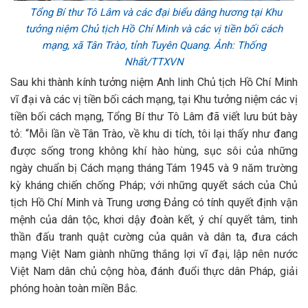
Tổng Bí thư Tô Lâm và các đại biểu dâng hương tại Khu
tưởng niệm Chủ tịch Hồ Chí Minh và các vị tiền bối cách
mạng, xã Tân Trào, tỉnh Tuyên Quang. Ảnh: Thống
Nhất/TTXVN
Sau khi thành kính tưởng niệm Anh linh Chủ tịch Hồ Chí Minh
vĩ đại và các vị tiền bối cách mạng, tại Khu tưởng niệm các vị
tiền bối cách mạng, Tổng Bí thư Tô Lâm đã viết lưu bút bày
tỏ: “Mỗi lần về Tân Trào, về khu di tích, tôi lại thấy như đang
được sống trong không khí hào hùng, sục sôi của những
ngày chuẩn bị Cách mạng tháng Tám 1945 và 9 năm trường
kỳ kháng chiến chống Pháp; với những quyết sách của Chủ
tịch Hồ Chí Minh và Trung ương Đảng có tính quyết định vận
mệnh của dân tộc, khơi dậy đoàn kết, ý chí quyết tâm, tinh
thần đấu tranh quật cường của quân và dân ta, đưa cách
mạng Việt Nam giành những thắng lợi vĩ đại, lập nên nước
Việt Nam dân chủ cộng hòa, đánh đuổi thực dân Pháp, giải
phóng hoàn toàn miền Bắc.