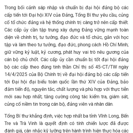
Trong bối cảnh sáp nhập và chuẩn bị đại hội đảng bộ các
cấp tiến tới Đại hội XIV của Đảng, Tổng Bí thư yêu cầu, củng
cố tổ chức đảng và hệ thống chính trị càng trở nên cấp thiết.
Các cấp ủy cần tập trung xây dựng Đảng vững mạnh toàn
diện về chính trị, tư tưởng, đạo đức và tổ chức, gắn với học
tập và làm theo tư tưởng, đạo đức, phong cách Hồ Chí Minh;
giữ vững kỷ luật, kỷ cương, phát huy vai trò nêu gương của
cán bộ chủ chốt. Các cấp ủy cần chuẩn bị tốt đại hội đảng
bộ các cấp theo đúng tinh thần Chỉ thị số 45-CT/TW ngày
14/4/2025 của Bộ Chính trị về đại hội đảng bộ các cấp tiến
tới Đại hội đại biểu toàn quốc lần thứ XIV của Đảng, bảo
đảm tiến độ, nguyên tắc, chất lượng và phù hợp với thực tiễn
mới sau hợp nhất; tăng cường công tác kiểm tra, giám sát,
củng cố niềm tin trong cán bộ, đảng viên và nhân dân.
Tổng Bí thư khẳng định, việc hợp nhất ba tỉnh Vĩnh Long, Bến
Tre và Trà Vinh là quyết định có tính chiến lược đã được
đánh giá, cân nhắc kỹ lưỡng trên hành trình hiện thực hóa các