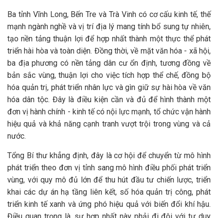
Ba tỉnh Vĩnh Long, Bến Tre và Trà Vinh có cơ cấu kinh tế, thế
mạnh ngành nghề và vị trí địa lý mang tính bổ sung tự nhiên,
tạo nền tảng thuận lợi để hợp nhất thành một thực thể phát
triển hài hòa và toàn diện. Đồng thời, về mặt văn hóa - xã hội,
ba địa phương có nền tảng dân cư ổn định, tương đồng về
bản sắc vùng, thuận lợi cho việc tích hợp thể chế, đồng bộ
hóa quản trị, phát triển nhân lực và gìn giữ sự hài hòa về văn
hóa dân tộc. Đây là điều kiện cần và đủ để hình thành một
đơn vị hành chính - kinh tế có nội lực mạnh, tổ chức vận hành
hiệu quả và khả năng cạnh tranh vượt trội trong vùng và cả
nước.
Tổng Bí thư khẳng định, đây là cơ hội để chuyển từ mô hình
phát triển theo đơn vị tỉnh sang mô hình điều phối phát triển
vùng, với quy mô đủ lớn để thu hút đầu tư chiến lược, triển
khai các dự án hạ tầng liên kết, số hóa quản trị công, phát
triển kinh tế xanh và ứng phó hiệu quả với biến đổi khí hậu.
Điều quan trọng là, sự hợp nhất này phải đi đôi với tư duy