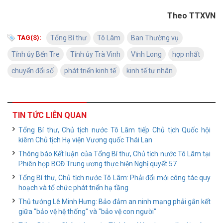
Theo TTXVN
TAG(S):
Tổng Bí thư
Tô Lâm
Ban Thường vụ
Tỉnh ủy Bến Tre
Tỉnh ủy Trà Vinh
Vĩnh Long
hợp nhất
chuyển đổi số
phát triển kinh tế
kinh tế tư nhân
TIN TỨC LIÊN QUAN
Tổng Bí thư, Chủ tịch nước Tô Lâm tiếp Chủ tịch Quốc hội
kiêm Chủ tịch Hạ viện Vương quốc Thái Lan
Thông báo Kết luận của Tổng Bí thư, Chủ tịch nước Tô Lâm tại
Phiên họp BCĐ Trung ương thực hiện Nghị quyết 57
Tổng Bí thư, Chủ tịch nước Tô Lâm: Phải đổi mới công tác quy
hoạch và tổ chức phát triển hạ tầng
Thủ tướng Lê Minh Hưng: Bảo đảm an ninh mạng phải gắn kết
giữa "bảo vệ hệ thống" và "bảo vệ con người"