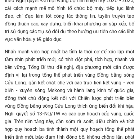
theo Nghị quyết Đại hội Đảng bộ tỉnh nhiệm kỳ 2020 - 2025;
cải cách mạnh mẽ mô hình tổ chức bộ máy; tiếp tục lãnh
đạo, chỉ đạo làm tốt công tác thông tin, tuyên truyền tạo
đồng thuận cao; xây dựng, triển khai phương án sắp xếp, bố
trí sử dụng các trụ sở dôi dư theo hướng ưu tiên cho các lĩnh
vực văn hóa, y tế, giáo dục…
Nhấn mạnh việc hợp nhất ba tỉnh là thời cơ để xác lập một
tầm nhìn phát triển mới, có tính đột phá, tích hợp, nhanh và
bền vững, Tổng Bí thư đề nghị, địa phương mới cần được
định vị lại trong tổng thể phát triển vùng Đồng bằng sông
Cửu Long, gắn kết chặt chẽ với các trục liên kết vùng - ven
biển - xuyên sông Mekong và hành lang kinh tế quốc gia,
đồng thời chủ động kết nối với Chiến lược phát triển bền
vững Đồng bằng sông Cửu Long thích ứng biến đổi khí hậu,
Nghị quyết số 13-NQ/TW và các quy hoạch cấp vùng, quốc
gia. Trên nền tảng này, cần sớm rà soát, điều chỉnh và tích
hợp quy hoạch ba tỉnh thành một quy hoạch tổng thể phát
triển tỉnh mới, bảo đảm tính đồng bộ, không chồng lấn, phát