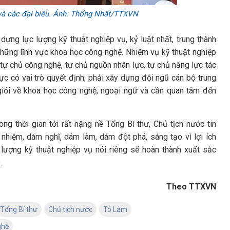
và các đại biểu. Ảnh: Thống Nhất/TTXVN
 dựng lực lượng kỹ thuật nghiệp vụ, kỷ luật nhất, trung thành
những lĩnh vực khoa học công nghệ. Nhiệm vụ kỹ thuật nghiệp
 tự chủ công nghệ, tự chủ nguồn nhân lực, tự chủ năng lực tác
ực có vai trò quyết định; phải xây dựng đội ngũ cán bộ trung
 giỏi về khoa học công nghệ, ngoại ngữ và cần quan tâm đến
ng thời gian tới rất nặng nề Tổng Bí thư, Chủ tịch nước tin
h nhiệm, dám nghĩ, dám làm, dám đột phá, sáng tạo vì lợi ích
 lượng kỹ thuật nghiệp vụ nói riêng sẽ hoàn thành xuất sắc
.
Theo TTXVN
Tổng Bí thư
Chủ tịch nước
Tô Lâm
ghệ