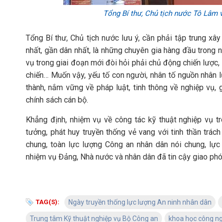
Tổng Bí thư, Chủ tịch nước Tô Lâm 
Tổng Bí thư, Chủ tịch nước lưu ý, cần phải tập trung xây
nhất, gần dân nhất, là những chuyên gia hàng đầu trong 
vụ trong giai đoạn mới đòi hỏi phải chủ động chiến lược,
chiến… Muốn vậy, yếu tố con người, nhân tố nguồn nhân l
thành, nắm vững về pháp luật, tinh thông về nghiệp vụ,
chính sách cán bộ.
Khẳng định, nhiệm vụ về công tác kỹ thuật nghiệp vụ tro
tưởng, phát huy truyền thống vẻ vang với tinh thần trác
chung, toàn lực lượng Công an nhân dân nói chung, lực
nhiệm vụ Đảng, Nhà nước và nhân dân đã tin cậy giao phó
TAG(S):
Ngày truyền thống lực lượng An ninh nhân dân
Trung tâm Kỹ thuật nghiệp vụ Bộ Công an
khoa học công n