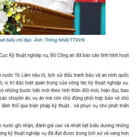
hát biểu chỉ đạo. Ảnh: Thống Nhất/TTXVN
 Cục Kỹ thuật nghiệp vụ, Bộ Công an đã báo cáo tình hình hoạt
ch nước Tô Lâm nêu rõ, lịch sử đấu tranh bảo vệ an ninh quốc
, vị trí đặc biệt quan trọng của công tác kỹ thuật nghiệp vụ.
ó những bước tiến mới theo tinh thần đổi mới, hiện đại, bao
g các chuyên án, vụ án mà còn chủ động phối hợp bảo vệ chủ
 lãnh thổ qua biện pháp kỹ thuật… và phục vụ cho phát triển
 nước ghi nhận, đánh giá cao và nhiệt liệt biểu dương những
ượng kỹ thuật nghiệp vụ đã đạt được trong lịch sử vẻ vang hơn