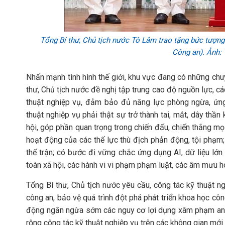
Tổng Bí thư, Chủ tịch nước Tô Lâm trao tặng bức tượng
Công an). Ảnh
Nhấn mạnh tình hình thế giới, khu vực đang có những chuyể
thư, Chủ tịch nước đề nghị tập trung cao độ nguồn lực, cá
thuật nghiệp vụ, đảm bảo đủ năng lực phòng ngừa, ứng
thuật nghiệp vụ phải thật sự trở thành tai, mắt, dây thần
hội, góp phần quan trọng trong chiến đấu, chiến thắng mọ
hoạt động của các thế lực thù địch phản động, tội phạm;
thế trận; có bước đi vững chắc ứng dụng AI, dữ liệu lớn 
toàn xã hội, các hành vi vi phạm phạm luật, các âm mưu
Tổng Bí thư, Chủ tịch nước yêu cầu, công tác kỹ thuật ng
công an, bảo vệ quá trình đột phá phát triển khoa học cô
động ngăn ngừa sớm các nguy cơ lợi dụng xâm phạm an n
rộng công tác kỹ thuật nghiệp vụ trên các không gian mới