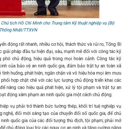
 Chủ tịch Hồ Chí Minh cho Trung tâm Kỹ thuật nghiệp vụ (Bộ
: Thống Nhất/TTXVN
n động rất nhanh, nhiều cơ hội, thách thức và rủi ro, Tổng Bí
c giải pháp đầu tư hiện đại, sâu, mạnh mẽ đối với công tác kỹ
 phó chủ động, hiệu quả trong mọi hoàn cảnh. Công tác kỹ
 kinh của bảo vệ an ninh quốc gia, đảm bảo trật tự an toàn xã
i tình huống, phát hiện, ngăn chặn và vô hiệu hóa mọi âm mưu
 phối hợp chặt chẽ với các lực lượng chủ động triển khai các
để nâng cao hiệu quả phát hiện, xử lý tội phạm và trật tự an
 hoạt động xâm phạm an ninh quốc gia một cách chủ động.
hiệp vụ phải trở thành bức tường thép, khối trí tuệ nghiệp vụ
ng nghệ, đổi mới sáng tạo của chuyển đổi số quốc gia, để chủ
inh quốc gia của các đối tượng thù địch, tội phạm; phải mở
 để chủ động loại trừ các nguy cơ an ninh và tăng cường năng