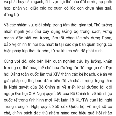
và phát huy các ngành, lĩnh vực lợi thế của đất nước; sự phối
hợp, phân vai giữa các cơ quan có lúc còn chưa hiệu quả,
đồng bộ.
Về các nhiệm vụ, giải pháp trọng tâm thời gian tới, Thủ tướng
nhấn mạnh yêu cầu xây dựng Đảng bộ trong sạch, vững
mạnh; đặc biệt coi trọng, làm tốt công tác xây dựng Đảng,
bảo vệ chính trị nội bộ, nhất là tại các địa bàn quan trọng, có
biện pháp kịp thời từ sớm, từ xa khi có vấn đề phát sinh.
Cùng với đó, các bên liên quan nghiên cứu kỹ lưỡng, khẩn
trương cụ thể hóa, thể chế hóa đường lối đối ngoại của Đại
hội Đảng toàn quốc lần thứ XIV thành các kế hoạch, đề án và
giải pháp cụ thể, bảo đảm tiến độ và chất lượng; trọng tâm
là Nghị quyết của Bộ Chính trị về triển khai đường lối đối
ngoại Đại hội XIV, Nghị quyết 59 của Bộ Chính trị về hội nhập
quốc tế trong tình hình mới, Kết luận 18-KL/TW của Hội nghị
Trung ương 2, Nghị quyết 250 của Quốc hội về một số cơ
chế, chính sách đặc thù nhằm nâng cao hiệu quả hội nhập