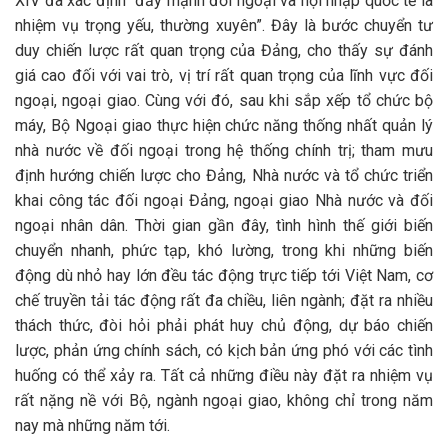
XIV đã xác định “đẩy mạnh đối ngoại và hội nhập quốc tế là
nhiệm vụ trọng yếu, thường xuyên”. Đây là bước chuyển tư
duy chiến lược rất quan trọng của Đảng, cho thấy sự đánh
giá cao đối với vai trò, vị trí rất quan trọng của lĩnh vực đối
ngoại, ngoại giao. Cùng với đó, sau khi sắp xếp tổ chức bộ
máy, Bộ Ngoại giao thực hiện chức năng thống nhất quản lý
nhà nước về đối ngoại trong hệ thống chính trị; tham mưu
định hướng chiến lược cho Đảng, Nhà nước và tổ chức triển
khai công tác đối ngoại Đảng, ngoại giao Nhà nước và đối
ngoại nhân dân. Thời gian gần đây, tình hình thế giới biến
chuyển nhanh, phức tạp, khó lường, trong khi những biến
động dù nhỏ hay lớn đều tác động trực tiếp tới Việt Nam, cơ
chế truyền tải tác động rất đa chiều, liên ngành; đặt ra nhiều
thách thức, đòi hỏi phải phát huy chủ động, dự báo chiến
lược, phản ứng chính sách, có kịch bản ứng phó với các tình
huống có thể xảy ra. Tất cả những điều này đặt ra nhiệm vụ
rất nặng nề với Bộ, ngành ngoại giao, không chỉ trong năm
nay mà những năm tới.