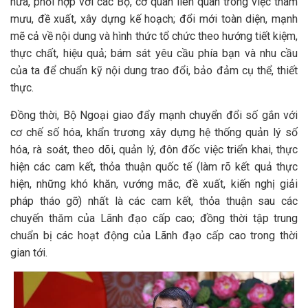
nữa, phối hợp với các Bộ, cơ quan liên quan trong việc tham
mưu, đề xuất, xây dựng kế hoạch; đổi mới toàn diện, mạnh
mẽ cả về nội dung và hình thức tổ chức theo hướng tiết kiệm,
thực chất, hiệu quả; bám sát yêu cầu phía bạn và nhu cầu
của ta để chuẩn kỹ nội dung trao đổi, bảo đảm cụ thể, thiết
thực.
Đồng thời, Bộ Ngoại giao đẩy mạnh chuyển đổi số gắn với
cơ chế số hóa, khẩn trương xây dựng hệ thống quản lý số
hóa, rà soát, theo dõi, quản lý, đôn đốc việc triển khai, thực
hiện các cam kết, thỏa thuận quốc tế (làm rõ kết quả thực
hiện, những khó khăn, vướng mắc, đề xuất, kiến nghị giải
pháp tháo gỡ) nhất là các cam kết, thỏa thuận sau các
chuyến thăm của Lãnh đạo cấp cao; đồng thời tập trung
chuẩn bị các hoạt động của Lãnh đạo cấp cao trong thời
gian tới.