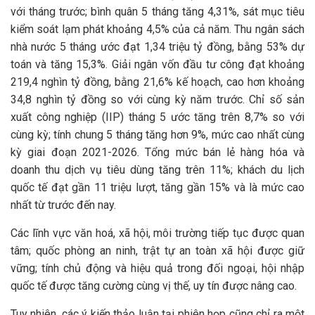
với tháng trước; bình quân 5 tháng tăng 4,31%, sát mục tiêu
kiểm soát lạm phát khoảng 4,5% của cả năm. Thu ngân sách
nhà nước 5 tháng ước đạt 1,34 triệu tỷ đồng, bằng 53% dự
toán và tăng 15,3%. Giải ngân vốn đầu tư công đạt khoảng
219,4 nghìn tỷ đồng, bằng 21,6% kế hoạch, cao hơn khoảng
34,8 nghìn tỷ đồng so với cùng kỳ năm trước. Chỉ số sản
xuất công nghiệp (IIP) tháng 5 ước tăng trên 8,7% so với
cùng kỳ; tính chung 5 tháng tăng hơn 9%, mức cao nhất cùng
kỳ giai đoạn 2021-2026. Tổng mức bán lẻ hàng hóa và
doanh thu dịch vụ tiêu dùng tăng trên 11%; khách du lịch
quốc tế đạt gần 11 triệu lượt, tăng gần 15% và là mức cao
nhất từ trước đến nay.
Các lĩnh vực văn hoá, xã hội, môi trường tiếp tục được quan
tâm; quốc phòng an ninh, trật tự an toàn xã hội được giữ
vững; tính chủ động và hiệu quả trong đối ngoại, hội nhập
quốc tế được tăng cường cùng vị thế, uy tín được nâng cao.
Tuy nhiên, các ý kiến thảo luận tại phiên họp cũng chỉ ra một