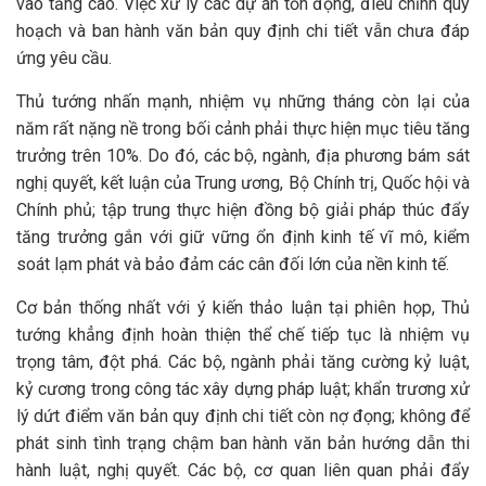
vào tăng cao. Việc xử lý các dự án tồn đọng, điều chỉnh quy
hoạch và ban hành văn bản quy định chi tiết vẫn chưa đáp
ứng yêu cầu.
Thủ tướng nhấn mạnh, nhiệm vụ những tháng còn lại của
năm rất nặng nề trong bối cảnh phải thực hiện mục tiêu tăng
trưởng trên 10%. Do đó, các bộ, ngành, địa phương bám sát
nghị quyết, kết luận của Trung ương, Bộ Chính trị, Quốc hội và
Chính phủ; tập trung thực hiện đồng bộ giải pháp thúc đẩy
tăng trưởng gắn với giữ vững ổn định kinh tế vĩ mô, kiểm
soát lạm phát và bảo đảm các cân đối lớn của nền kinh tế.
Cơ bản thống nhất với ý kiến thảo luận tại phiên họp, Thủ
tướng khẳng định hoàn thiện thể chế tiếp tục là nhiệm vụ
trọng tâm, đột phá. Các bộ, ngành phải tăng cường kỷ luật,
kỷ cương trong công tác xây dựng pháp luật; khẩn trương xử
lý dứt điểm văn bản quy định chi tiết còn nợ đọng; không để
phát sinh tình trạng chậm ban hành văn bản hướng dẫn thi
hành luật, nghị quyết. Các bộ, cơ quan liên quan phải đẩy