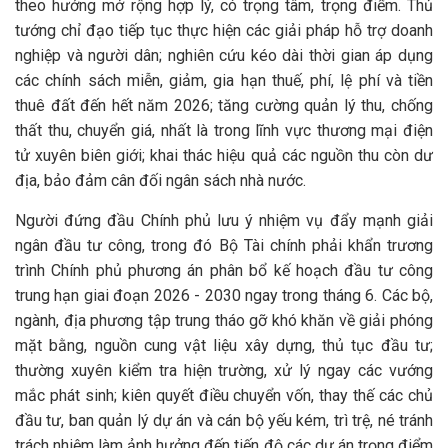
theo hướng mở rộng hợp lý, có trọng tâm, trọng điểm. Thủ
tướng chỉ đạo tiếp tục thực hiện các giải pháp hỗ trợ doanh
nghiệp và người dân; nghiên cứu kéo dài thời gian áp dụng
các chính sách miễn, giảm, gia hạn thuế, phí, lệ phí và tiền
thuê đất đến hết năm 2026; tăng cường quản lý thu, chống
thất thu, chuyển giá, nhất là trong lĩnh vực thương mại điện
tử xuyên biên giới; khai thác hiệu quả các nguồn thu còn dư
địa, bảo đảm cân đối ngân sách nhà nước.
Người đứng đầu Chính phủ lưu ý nhiệm vụ đẩy mạnh giải
ngân đầu tư công, trong đó Bộ Tài chính phải khẩn trương
trình Chính phủ phương án phân bổ kế hoạch đầu tư công
trung hạn giai đoạn 2026 - 2030 ngay trong tháng 6. Các bộ,
ngành, địa phương tập trung tháo gỡ khó khăn về giải phóng
mặt bằng, nguồn cung vật liệu xây dựng, thủ tục đầu tư;
thường xuyên kiểm tra hiện trường, xử lý ngay các vướng
mắc phát sinh; kiên quyết điều chuyển vốn, thay thế các chủ
đầu tư, ban quản lý dự án và cán bộ yếu kém, trì trệ, né tránh
trách nhiệm làm ảnh hưởng đến tiến độ các dự án trọng điểm