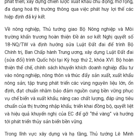
phát triển; xây dựng chiến lược xuất khẩu chủ động; mở rộng,
đa dạng hoá thị trường thông qua việc phát huy lợi thế các
hiệp định đã ký kết.
Về nông nghiệp, Thủ tướng giao Bộ Nông nghiệp và Môi
trường khẩn trương hoàn thiện Đề án sơ kết Nghị quyết số
18-NQ/TW và định hướng sửa Luật Đất đai để trình Bộ
Chính trị, Ban Chấp hành Trung ương, xây dựng Luật Đất đai
(sửa đổi) trình Quốc hội tại Kỳ họp thứ 2, khóa XVI. Bộ hoàn
thiện thể chế, chính sách khuyến khích doanh nghiệp đầu tư
vào nông nghiệp, nông thôn và thúc đẩy sản xuất, xuất khẩu
nông sản; tập trung phát triển các vùng nguyên liệu lớn, ổn
định, đạt chuẩn nhằm bảo đảm nguồn cung bền vững phục
vụ chế biến và xuất khẩu; nâng cao chất lượng, đáp ứng tiêu
chuẩn của thị trường nhập khẩu; triển khai đồng bộ, quyết liệt
và hiệu quả khuyến nghị của EC để gỡ “thẻ vàng” và hướng
tới phát triển thủy sản biển bền vững.
Trong lĩnh vực xây dựng và hạ tầng, Thủ tướng Lê Minh