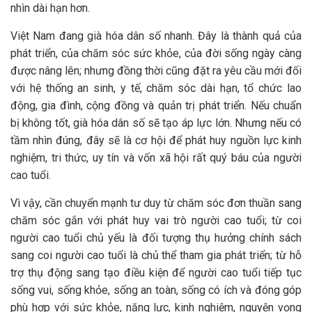
nhìn dài hạn hơn.
Việt Nam đang già hóa dân số nhanh. Đây là thành quả của
phát triển, của chăm sóc sức khỏe, của đời sống ngày càng
được nâng lên; nhưng đồng thời cũng đặt ra yêu cầu mới đối
với hệ thống an sinh, y tế, chăm sóc dài hạn, tổ chức lao
động, gia đình, cộng đồng và quản trị phát triển. Nếu chuẩn
bị không tốt, già hóa dân số sẽ tạo áp lực lớn. Nhưng nếu có
tầm nhìn đúng, đây sẽ là cơ hội để phát huy nguồn lực kinh
nghiệm, tri thức, uy tín và vốn xã hội rất quý báu của người
cao tuổi.
Vì vậy, cần chuyển mạnh tư duy từ chăm sóc đơn thuần sang
chăm sóc gắn với phát huy vai trò người cao tuổi; từ coi
người cao tuổi chủ yếu là đối tượng thụ hưởng chính sách
sang coi người cao tuổi là chủ thể tham gia phát triển; từ hỗ
trợ thụ động sang tạo điều kiện để người cao tuổi tiếp tục
sống vui, sống khỏe, sống an toàn, sống có ích và đóng góp
phù hợp với sức khỏe, năng lực, kinh nghiệm, nguyện vọng