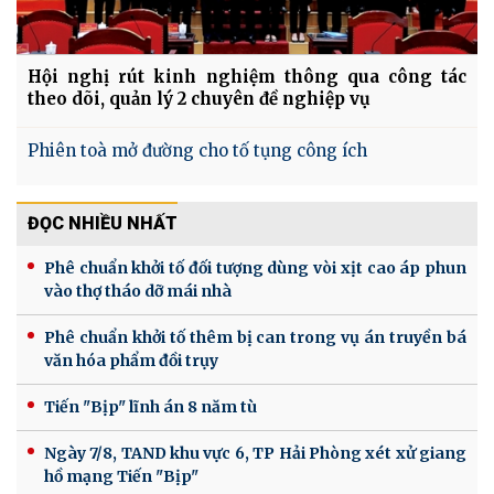
Hội nghị rút kinh nghiệm thông qua công tác
theo dõi, quản lý 2 chuyên đề nghiệp vụ
Phiên toà mở đường cho tố tụng công ích
ĐỌC NHIỀU NHẤT
Phê chuẩn khởi tố đối tượng dùng vòi xịt cao áp phun
vào thợ tháo dỡ mái nhà
Phê chuẩn khởi tố thêm bị can trong vụ án truyền bá
văn hóa phẩm đồi trụy
Tiến "Bịp" lĩnh án 8 năm tù
Ngày 7/8, TAND khu vực 6, TP Hải Phòng xét xử giang
hồ mạng Tiến "Bịp"