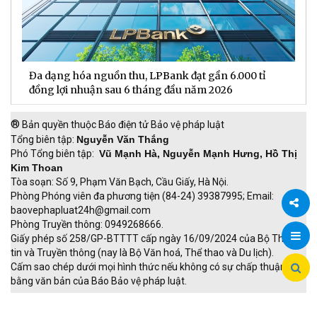
Đa dạng hóa nguồn thu, LPBank đạt gần 6.000 tỉ
H
đồng lợi nhuận sau 6 tháng đầu năm 2026
đ
®
Bản quyền thuộc Báo điện tử Bảo vệ pháp luật
Tổng biên tập:
Nguyễn Văn Thắng
Phó Tổng biên tập:
Vũ Mạnh Hà, Nguyễn Mạnh Hưng, Hồ Thị
Kim Thoan
Tòa soạn: Số 9, Phạm Văn Bạch, Cầu Giấy, Hà Nội.
Phòng Phóng viên đa phương tiện (84-24) 39387995; Email:
baovephapluat24h@gmail.com
Phòng Truyền thông: 0949268666.
Chia
Giấy phép số 258/GP-BTTTT cấp ngày 16/09/2024 của Bộ Thông
tin và Truyền thông (nay là Bộ Văn hoá, Thể thao và Du lịch).
sẻ
Cấm sao chép dưới mọi hình thức nếu không có sự chấp thuận
bằng văn bản của Báo Bảo vệ pháp luật.
TRI NAM GROUP
Giao thông thông minh
Thu phí không dừng
Đào tạo trực tuyến