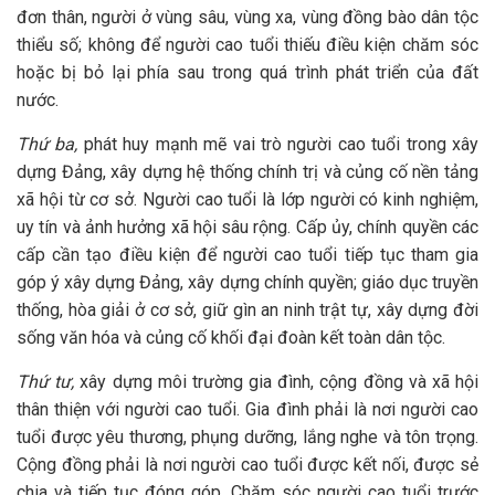
đơn thân, người ở vùng sâu, vùng xa, vùng đồng bào dân tộc
thiểu số; không để người cao tuổi thiếu điều kiện chăm sóc
hoặc bị bỏ lại phía sau trong quá trình phát triển của đất
nước.
Thứ ba,
phát huy mạnh mẽ vai trò người cao tuổi trong xây
dựng Đảng, xây dựng hệ thống chính trị và củng cố nền tảng
xã hội từ cơ sở. Người cao tuổi là lớp người có kinh nghiệm,
uy tín và ảnh hưởng xã hội sâu rộng. Cấp ủy, chính quyền các
cấp cần tạo điều kiện để người cao tuổi tiếp tục tham gia
góp ý xây dựng Đảng, xây dựng chính quyền; giáo dục truyền
thống, hòa giải ở cơ sở, giữ gìn an ninh trật tự, xây dựng đời
sống văn hóa và củng cố khối đại đoàn kết toàn dân tộc.
Thứ tư,
xây dựng môi trường gia đình, cộng đồng và xã hội
thân thiện với người cao tuổi. Gia đình phải là nơi người cao
tuổi được yêu thương, phụng dưỡng, lắng nghe và tôn trọng.
Cộng đồng phải là nơi người cao tuổi được kết nối, được sẻ
chia và tiếp tục đóng góp. Chăm sóc người cao tuổi trước