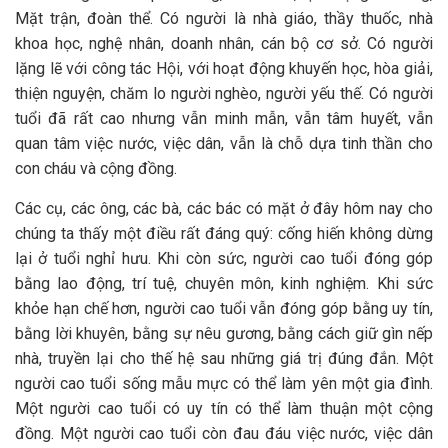
Mặt trận, đoàn thể. Có người là nhà giáo, thầy thuốc, nhà
khoa học, nghệ nhân, doanh nhân, cán bộ cơ sở. Có người
lặng lẽ với công tác Hội, với hoạt động khuyến học, hòa giải,
thiện nguyện, chăm lo người nghèo, người yếu thế. Có người
tuổi đã rất cao nhưng vẫn minh mẫn, vẫn tâm huyết, vẫn
quan tâm việc nước, việc dân, vẫn là chỗ dựa tinh thần cho
con cháu và cộng đồng.
Các cụ, các ông, các bà, các bác có mặt ở đây hôm nay cho
chúng ta thấy một điều rất đáng quý: cống hiến không dừng
lại ở tuổi nghỉ hưu. Khi còn sức, người cao tuổi đóng góp
bằng lao động, trí tuệ, chuyên môn, kinh nghiệm. Khi sức
khỏe hạn chế hơn, người cao tuổi vẫn đóng góp bằng uy tín,
bằng lời khuyên, bằng sự nêu gương, bằng cách giữ gìn nếp
nhà, truyền lại cho thế hệ sau những giá trị đúng đắn. Một
người cao tuổi sống mẫu mực có thể làm yên một gia đình.
Một người cao tuổi có uy tín có thể làm thuận một cộng
đồng. Một người cao tuổi còn đau đáu việc nước, việc dân