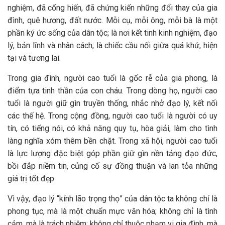
nghiệm, đã cống hiến, đã chứng kiến những đổi thay của gia
đình, quê hương, đất nước. Mỗi cụ, mỗi ông, mỗi bà là một
phần ký ức sống của dân tộc; là nơi kết tinh kinh nghiệm, đạo
lý, bản lĩnh và nhân cách; là chiếc cầu nối giữa quá khứ, hiện
tại và tương lai.
Trong gia đình, người cao tuổi là gốc rễ của gia phong, là
điểm tựa tinh thần của con cháu. Trong dòng họ, người cao
tuổi là người giữ gìn truyền thống, nhắc nhở đạo lý, kết nối
các thế hệ. Trong cộng đồng, người cao tuổi là người có uy
tín, có tiếng nói, có khả năng quy tụ, hòa giải, làm cho tình
làng nghĩa xóm thêm bền chặt. Trong xã hội, người cao tuổi
là lực lượng đặc biệt góp phần giữ gìn nền tảng đạo đức,
bồi đắp niềm tin, củng cố sự đồng thuận và lan tỏa những
giá trị tốt đẹp.
Vì vậy, đạo lý “kính lão trọng thọ” của dân tộc ta không chỉ là
phong tục, mà là một chuẩn mực văn hóa; không chỉ là tình
cảm, mà là trách nhiệm; không chỉ thuộc phạm vi gia đình, mà