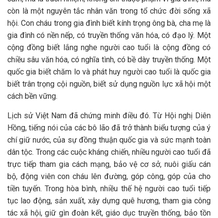
còn là một nguyên tắc nhân văn trong tổ chức đời sống xã
hội. Con cháu trong gia đình biết kính trọng ông bà, cha mẹ là
gia đình có nền nếp, có truyền thống văn hóa, có đạo lý. Một
cộng đồng biết lắng nghe người cao tuổi là cộng đồng có
chiều sâu văn hóa, có nghĩa tình, có bề dày truyền thống. Một
quốc gia biết chăm lo và phát huy người cao tuổi là quốc gia
biết trân trọng cội nguồn, biết sử dụng nguồn lực xã hội một
cách bền vững.
Lịch sử Việt Nam đã chứng minh điều đó. Từ Hội nghị Diên
Hồng, tiếng nói của các bô lão đã trở thành biểu tượng của ý
chí giữ nước, của sự đồng thuận quốc gia và sức mạnh toàn
dân tộc. Trong các cuộc kháng chiến, nhiều người cao tuổi đã
trực tiếp tham gia cách mạng, bảo vệ cơ sở, nuôi giấu cán
bộ, động viên con cháu lên đường, góp công, góp của cho
tiền tuyến. Trong hòa bình, nhiều thế hệ người cao tuổi tiếp
tục lao động, sản xuất, xây dựng quê hương, tham gia công
tác xã hội, giữ gìn đoàn kết, giáo dục truyền thống, bảo tồn