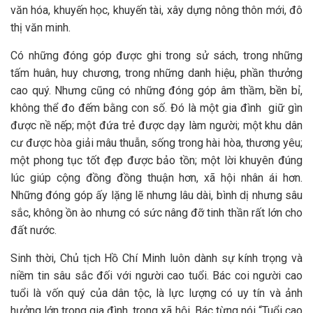
văn hóa, khuyến học, khuyến tài, xây dựng nông thôn mới, đô
thị văn minh.
Có những đóng góp được ghi trong sử sách, trong những
tấm huân, huy chương, trong những danh hiệu, phần thưởng
cao quý. Nhưng cũng có những đóng góp âm thầm, bền bỉ,
không thể đo đếm bằng con số. Đó là một gia đình giữ gìn
được nề nếp; một đứa trẻ được dạy làm người; một khu dân
cư được hòa giải mâu thuẫn, sống trong hài hòa, thương yêu;
một phong tục tốt đẹp được bảo tồn; một lời khuyên đúng
lúc giúp cộng đồng đồng thuận hơn, xã hội nhân ái hơn.
Những đóng góp ấy lặng lẽ nhưng lâu dài, bình dị nhưng sâu
sắc, không ồn ào nhưng có sức nâng đỡ tinh thần rất lớn cho
đất nước.
Sinh thời, Chủ tịch Hồ Chí Minh luôn dành sự kính trọng và
niềm tin sâu sắc đối với người cao tuổi. Bác coi người cao
tuổi là vốn quý của dân tộc, là lực lượng có uy tín và ảnh
hưởng lớn trong gia đình, trong xã hội. Bác từng nói “Tuổi cao