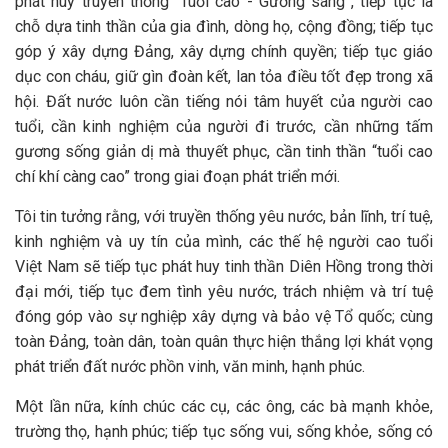
phát huy truyền thống “Tuổi cao - Gương sáng”, tiếp tục là
chỗ dựa tinh thần của gia đình, dòng họ, cộng đồng; tiếp tục
góp ý xây dựng Đảng, xây dựng chính quyền; tiếp tục giáo
dục con cháu, giữ gìn đoàn kết, lan tỏa điều tốt đẹp trong xã
hội. Đất nước luôn cần tiếng nói tâm huyết của người cao
tuổi, cần kinh nghiệm của người đi trước, cần những tấm
gương sống giản dị mà thuyết phục, cần tinh thần “tuổi cao
chí khí càng cao” trong giai đoạn phát triển mới.
Tôi tin tưởng rằng, với truyền thống yêu nước, bản lĩnh, trí tuệ,
kinh nghiệm và uy tín của mình, các thế hệ người cao tuổi
Việt Nam sẽ tiếp tục phát huy tinh thần Diên Hồng trong thời
đại mới, tiếp tục đem tình yêu nước, trách nhiệm và trí tuệ
đóng góp vào sự nghiệp xây dựng và bảo vệ Tổ quốc; cùng
toàn Đảng, toàn dân, toàn quân thực hiện thắng lợi khát vọng
phát triển đất nước phồn vinh, văn minh, hạnh phúc.
Một lần nữa, kính chúc các cụ, các ông, các bà mạnh khỏe,
trường thọ, hạnh phúc; tiếp tục sống vui, sống khỏe, sống có