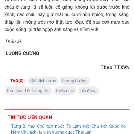
cháu ở vùng lũ sẽ luôn cố gắng, không lùi bước trước khó
khăn; các cháu hãy giữ mãi nụ cười hồn nhiên, trong sáng,
thắp lên những ước mơ thật tươi đẹp, để sau cơn mưa bão
cuộc sống lại tràn ngập ánh sáng và niềm vui!
Thân ái,
LƯƠNG CƯỜNG
Theo TTXVN
TAG(S):
Chủ tịch nước
Lương Cường
thư chúc Tết Trung thu
thiếu niên
nhi đồng
TIN TỨC LIÊN QUAN
Tổng Bí thư, Chủ tịch nước Tô Lâm tiếp Chủ tịch Quốc hội
kiêm Chủ tịch Hạ viện Vương quốc Thái Lan