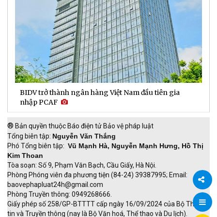
BIDV trở thành ngân hàng Việt Nam đầu tiên gia
D
nhập PCAF
l
®
Bản quyền thuộc Báo điện tử Bảo vệ pháp luật
Tổng biên tập:
Nguyễn Văn Thắng
Phó Tổng biên tập:
Vũ Mạnh Hà, Nguyễn Mạnh Hưng, Hồ Thị
Kim Thoan
Tòa soạn: Số 9, Phạm Văn Bạch, Cầu Giấy, Hà Nội.
Phòng Phóng viên đa phương tiện (84-24) 39387995; Email:
baovephapluat24h@gmail.com
Phòng Truyền thông: 0949268666.
Chia
Giấy phép số 258/GP-BTTTT cấp ngày 16/09/2024 của Bộ Thông
tin và Truyền thông (nay là Bộ Văn hoá, Thể thao và Du lịch).