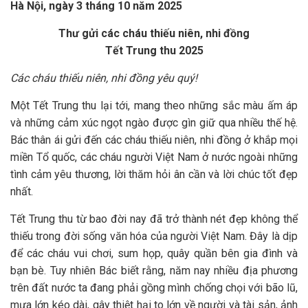
Hà Nội, ngày 3 tháng 10 năm 2025
Thư gửi các cháu thiếu niên, nhi đồng
Tết Trung thu 2025
Các cháu thiếu niên, nhi đồng yêu quý!
Một Tết Trung thu lại tới, mang theo những sắc màu ấm áp
và những cảm xúc ngọt ngào được gìn giữ qua nhiều thế hệ.
Bác thân ái gửi đến các cháu thiếu niên, nhi đồng ở khắp mọi
miền Tổ quốc, các cháu người Việt Nam ở nước ngoài những
tình cảm yêu thương, lời thăm hỏi ân cần và lời chúc tốt đẹp
nhất.
Tết Trung thu từ bao đời nay đã trở thành nét đẹp không thể
thiếu trong đời sống văn hóa của người Việt Nam. Đây là dịp
để các cháu vui chơi, sum họp, quây quần bên gia đình và
bạn bè. Tuy nhiên Bác biết rằng, năm nay nhiều địa phương
trên đất nước ta đang phải gồng mình chống chọi với bão lũ,
mưa lớn kéo dài, gây thiệt hại to lớn về người và tài sản, ảnh