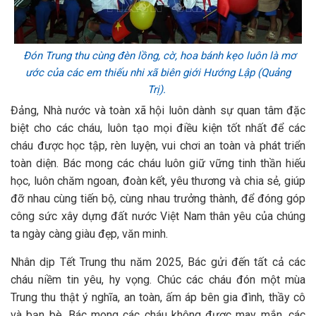
Đón Trung thu cùng đèn lồng, cờ, hoa bánh kẹo luôn là mơ
ước của các em thiếu nhi xã biên giới Hướng Lập (Quảng
Trị).
Đảng, Nhà nước và toàn xã hội luôn dành sự quan tâm đặc
biệt cho các cháu, luôn tạo mọi điều kiện tốt nhất để các
cháu được học tập, rèn luyện, vui chơi an toàn và phát triển
toàn diện. Bác mong các cháu luôn giữ vững tinh thần hiếu
học, luôn chăm ngoan, đoàn kết, yêu thương và chia sẻ, giúp
đỡ nhau cùng tiến bộ, cùng nhau trưởng thành, để đóng góp
công sức xây dựng đất nước Việt Nam thân yêu của chúng
ta ngày càng giàu đẹp, văn minh.
Nhân dịp Tết Trung thu năm 2025, Bác gửi đến tất cả các
cháu niềm tin yêu, hy vọng. Chúc các cháu đón một mùa
Trung thu thật ý nghĩa, an toàn, ấm áp bên gia đình, thầy cô
và bạn bè. Bác mong các cháu không được may mắn, các