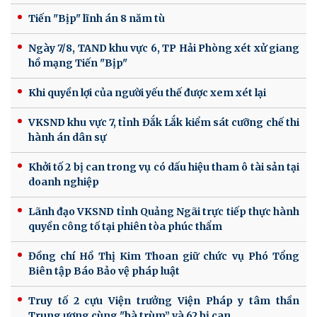
Tiến "Bịp" lĩnh án 8 năm tù
Ngày 7/8, TAND khu vực 6, TP Hải Phòng xét xử giang
hồ mạng Tiến "Bịp"
Khi quyền lợi của người yếu thế được xem xét lại
VKSND khu vực 7, tỉnh Đắk Lắk kiểm sát cưỡng chế thi
hành án dân sự
Khởi tố 2 bị can trong vụ có dấu hiệu tham ô tài sản tại
doanh nghiệp
Lãnh đạo VKSND tỉnh Quảng Ngãi trực tiếp thực hành
quyền công tố tại phiên tòa phúc thẩm
Đồng chí Hồ Thị Kim Thoan giữ chức vụ Phó Tổng
Biên tập Báo Bảo vệ pháp luật
Truy tố 2 cựu Viện trưởng Viện Pháp y tâm thần
Trung ương cùng "bà trùm” và 62 bị can