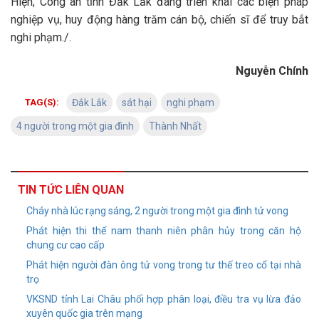
Hiện, Công an tỉnh Đắk Lắk đang triển khai các biện pháp
nghiệp vụ, huy động hàng trăm cán bộ, chiến sĩ để truy bắt
nghi phạm./.
Nguyễn Chính
TAG(S):
Đắk Lắk
sát hại
nghi phạm
4 người trong một gia đình
Thành Nhất
TIN TỨC LIÊN QUAN
Cháy nhà lúc rạng sáng, 2 người trong một gia đình tử vong
Phát hiện thi thể nam thanh niên phân hủy trong căn hộ
chung cư cao cấp
Phát hiện người đàn ông tử vong trong tư thế treo cổ tại nhà
trọ
VKSND tỉnh Lai Châu phối hợp phân loại, điều tra vụ lừa đảo
xuyên quốc gia trên mạng