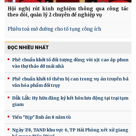
Hội nghị rút kinh nghiệm thông qua công tác
theo dõi, quản lý 2 chuyên đề nghiệp vụ
Phiên toà mở đường cho tố tụng công ích
ĐỌC NHIỀU NHẤT
Phê chuẩn khởi tố đối tượng dùng vòi xịt cao áp phun
vào thợ tháo dỡ mái nhà
Phê chuẩn khởi tố thêm bị can trong vụ án truyền bá
văn hóa phẩm đồi trụy
Đắk Lắk: Hy hữu đăng ký kết hôn lưu động tại trại tạm
giam
Tiến "Bịp" lĩnh án 8 năm tù
Ngày 7/8, TAND khu vực 6, TP Hải Phòng xét xử giang