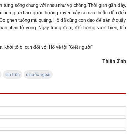
n từng sống chung với nhau như vợ chồng. Thời gian gần đây,
âm nên giữa hai người thường xuyên xảy ra mâu thuẫn dẫn đến
cãi. Do ghen tuông mù quáng, Hổ đã dùng con dao để sẵn ở quầy
 nạn nhân tử vong. Ngay trong đêm, đối tượng vượt biên, lẩn
 khởi tố bị can đối với Hổ về tội "Giết người".
Thiên Bình
lẩn trốn
ở nước ngoài