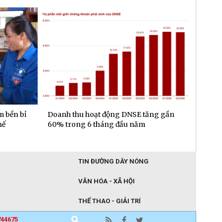
m bền bỉ
Doanh thu hoạt động DNSE tăng gần
Đa dạn
hế
60% trong 6 tháng đầu năm
gần 6.
đầu n
TIN ĐƯỜNG DÂY NÓNG
VĂN HÓA - XÃ HỘI
THỂ THAO - GIẢI TRÍ
744675