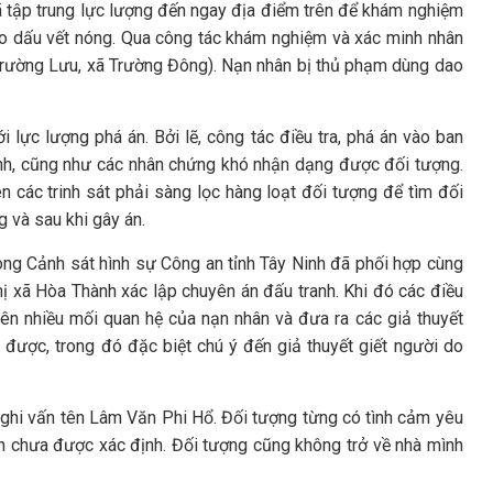
 tập trung lực lượng đến ngay địa điểm trên để khám nghiệm
heo dấu vết nóng. Qua công tác khám nghiệm và xác minh nhân
 Trường Lưu, xã Trường Đông). Nạn nhân bị thủ phạm dùng dao
i lực lượng phá án. Bởi lẽ, công tác điều tra, phá án vào ban
anh, cũng như các nhân chứng khó nhận dạng được đối tượng.
n các trinh sát phải sàng lọc hàng loạt đối tượng để tìm đối
g và sau khi gây án.
òng Cảnh sát hình sự Công an tỉnh Tây Ninh đã phối hợp cùng
hị xã Hòa Thành xác lập chuyên án đấu tranh. Khi đó các điều
 lên nhiều mối quan hệ của nạn nhân và đưa ra các giả thuyết
p được, trong đó đặc biệt chú ý đến giả thuyết giết người do
 nghi vấn tên Lâm Văn Phi Hổ. Đối tượng từng có tình cảm yêu
ẫn chưa được xác định. Đối tượng cũng không trở về nhà mình