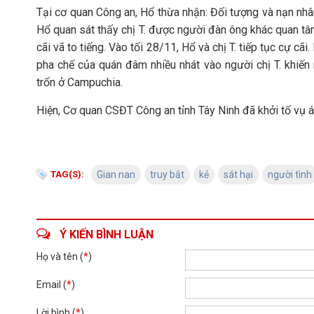
Tại cơ quan Công an, Hổ thừa nhận: Đối tượng và nạn nhâ
Hổ quan sát thấy chị T. được người đàn ông khác quan t
cãi vã to tiếng. Vào tối 28/11, Hổ và chị T. tiếp tục cự 
pha chế của quán đâm nhiều nhát vào người chị T. khiến
trốn ở Campuchia.
Hiện, Cơ quan CSĐT Công an tỉnh Tây Ninh đã khởi tố vụ án,
TAG(S):
Gian nan
truy bắt
kẻ
sát hại
người tình
Ý KIẾN BÌNH LUẬN
Họ và tên (
*
)
Email (
*
)
Lời bình (
*
)