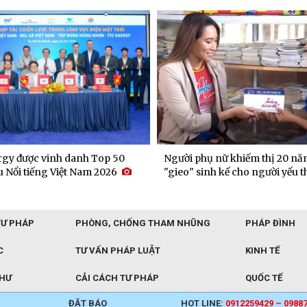
gy được vinh danh Top 50
Người phụ nữ khiếm thị 20 nă
 Nổi tiếng Việt Nam 2026
"gieo" sinh kế cho người yếu t
TƯ PHÁP
PHÒNG, CHỐNG THAM NHŨNG
PHÁP ĐÌNH
C
TƯ VẤN PHÁP LUẬT
KINH TẾ
THƯ
CẢI CÁCH TƯ PHÁP
QUỐC TẾ
ĐẶT BÁO
HOT LINE:
0912259429 – 0988