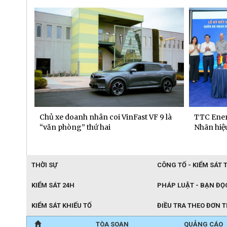
 dịch
Chủ xe doanh nhân coi VinFast VF 9 là
TTC Ener
“văn phòng” thứ hai
Nhãn hiệu
THỜI SỰ
CÔNG TỐ - KIỂM SÁT 
KIỂM SÁT 24H
PHÁP LUẬT - BẠN ĐỌ
KIỂM SÁT KHIẾU TỐ
ĐIỀU TRA THEO ĐƠN 
TÒA SOẠN
QUẢNG CÁO