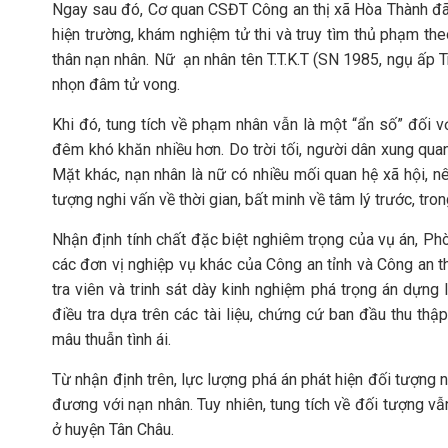
Ngay sau đó, Cơ quan CSĐT Công an thị xã Hòa Thành đã
hiện trường, khám nghiệm tử thi và truy tìm thủ phạm t
thân nạn nhân. Nữ ạn nhân tên T.T.K.T (SN 1985, ngụ ấp
nhọn đâm tử vong.
Khi đó, tung tích về phạm nhân vẫn là một “ẩn số” đối vớ
đêm khó khăn nhiều hơn. Do trời tối, người dân xung qu
Mặt khác, nạn nhân là nữ có nhiều mối quan hệ xã hội, nê
tượng nghi vấn về thời gian, bất minh về tâm lý trước, tron
Nhận định tính chất đặc biệt nghiêm trọng của vụ án, Ph
các đơn vị nghiệp vụ khác của Công an tỉnh và Công an t
tra viên và trinh sát dày kinh nghiệm phá trọng án dựng
điều tra dựa trên các tài liệu, chứng cứ ban đầu thu thậ
mâu thuẫn tình ái.
Từ nhận định trên, lực lượng phá án phát hiện đối tượng
đương với nạn nhân. Tuy nhiên, tung tích về đối tượng v
ở huyện Tân Châu.