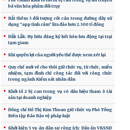
Phê chuẩn khởi tố thêm bị can trong vụ án truyền
bá văn hóa phẩm đồi trụy
Bắt thêm 3 đối tượng cốt cán trong đường dây sử
dụng “app tình cảm” lừa đảo hơn 2.300 tỉ đồng
Đắk Lắk: Hy hữu đăng ký kết hôn lưu động tại trại
tạm giam
Khi quyền lợi của người yếu thế được xem xét lại
Quy chế mới về cho thôi giữ chức vụ, từ chức, miễn
nhiệm, tạm đình chỉ công tác đối với công chức
trong ngành Kiểm sát nhân dân
Khởi tố 2 bị can trong vụ có dấu hiệu tham ô tài
sản tại doanh nghiệp
Đồng chí Hồ Thị Kim Thoan giữ chức vụ Phó Tổng
Biên tập Báo Bảo vệ pháp luật
Khởi kiện 5 vụ án dân sự công ích: Dấu ấn VKSND