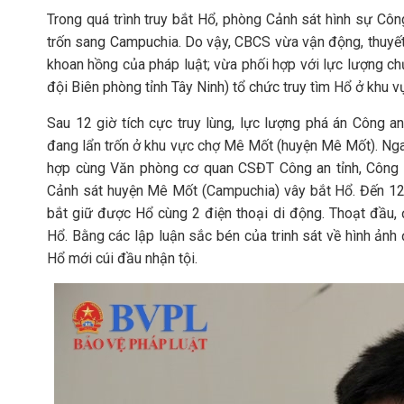
Trong quá trình truy bắt Hổ, phòng Cảnh sát hình sự Công
trốn sang Campuchia. Do vậy, CBCS vừa vận động, thuyế
khoan hồng của pháp luật; vừa phối hợp với lực lượng 
đội Biên phòng tỉnh Tây Ninh) tổ chức truy tìm Hổ ở khu 
Sau 12 giờ tích cực truy lùng, lực lượng phá án Công a
đang lẩn trốn ở khu vực chợ Mê Mốt (huyện Mê Mốt). Nga
hợp cùng Văn phòng cơ quan CSĐT Công an tỉnh, Công a
Cảnh sát huyện Mê Mốt (Campuchia) vây bắt Hổ. Đến 12
bắt giữ được Hổ cùng 2 điện thoại di động. Thoạt đầu, 
Hổ. Bằng các lập luận sắc bén của trinh sát về hình ảnh 
Hổ mới cúi đầu nhận tội.