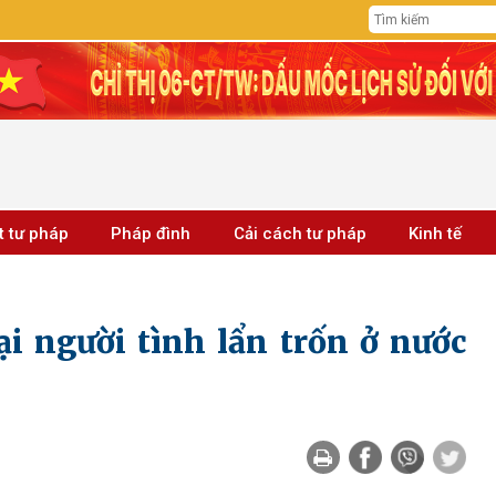
t tư pháp
Pháp đình
Cải cách tư pháp
Kinh tế
ại người tình lẩn trốn ở nước