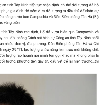
 an tỉnh Tây Ninh tiếp tục nhận định, có thể đối tượng đã bỏ
t phục gia đình Hổ sớm đưa đối tượng ra đầu thú để nhận sự
chức năng nước bạn Campuchia và Đồn Biên phòng Tân Hà (Bộ
vực vùng biên.
n tỉnh Tây Ninh xác định, Hổ đã vượt biên qua Campuchia và
y sau đó, phòng Cảnh sát hình sự Công an tỉnh Tây Ninh phối
n nhiều đơn vị, địa phương, Đồn Biên phòng Tân Hà và Chi
h ngày 29/11, lực lượng chức năng hai nước mới khống chế,
đối tượng ráo hoảnh nói mình tên gọi khác mà không phải là
đối tượng, phương tiện gây án, dấu vết để lại hiện trường…thì