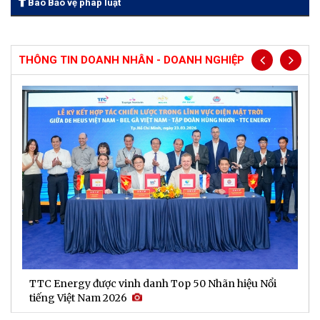
Báo Bảo vệ pháp luật
THÔNG TIN DOANH NHÂN - DOANH NGHIỆP
TTC Energy được vinh danh Top 50 Nhãn hiệu Nổi
N
tiếng Việt Nam 2026
c