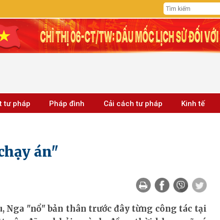
t tư pháp
Pháp đình
Cải cách tư pháp
Kinh tế
"chạy án"
u, Nga "nổ" bản thân trước đây từng công tác tại