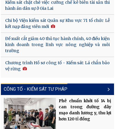
Kiểm sát chặt chẽ việc cưỡng chế kê biên tài sản thi
hành án dân sự ở Gia Lai
Chi bộ Viện kiểm sát Quân sự Khu vực 71 tổ chức Lễ
kết nạp đảng viên mới
Đề xuất cắt giảm 40 thủ tục hành chính, 40 điều kiện
kinh doanh trong lĩnh vực nông nghiệp và môi
trường
Chương trình Hồ sơ công tố - Kiểm sát: Lá chắn bảo
vệ rừng
CÔNG TỐ - KIỂM SÁT TƯ PHÁP
Phê chuẩn khởi tố 14 bị
can trong đường dây
mạo danh lương y, thu lợi
hơn 120 tỉ đồng