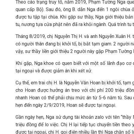
Theo cáo trạng truy tố, năm 2019, Phạm Tường Nga qu
quan cấp Bộ). Sau đó, ông B. dẫn Nga đến 1 ngôi chùa ở
được tu tập tại chùa. Khi gặp sư thầy, Nga giới thiệu bả
tu, nương tựa cửa phật nên đã ra khỏi ngành. Quá trình tu 
Tháng 8/2019, chị Nguyễn Thị H. và anh Nguyễn Xuân H. t
có người thân đang bị khởi tố, bị bắt tạm giam. 2 người 
vậy, sư thầy liền giới thiệu 2 người này gặp Phạm Tường 
Khi gặp, Nga khoe có quen biết với một số lãnh đạo cơ 
tại ngoại và được giảm án khi xét xử.
Cụ thể, em trai chị H. là Nguyễn Văn Hoan bị khởi tố, tạm g
cho Hoan được hưởng án treo với chi phí 200 triệu đồng
nhanh Hoan có thể phải chịu mức án từ 5-6 năm tù. Sau 
hẹn đến ngày 2/9/2019, Hoan sẽ được tại ngoại.
Gần ngày hẹn, Nga sử dụng tài khoản zalo với tên “thầy
triệu đồng để lo việc. Chị H lại tiếp tục chuyển tiền the
được tại ngoại, chị H. gọi điện nhiều lần thì Nga chặn số li