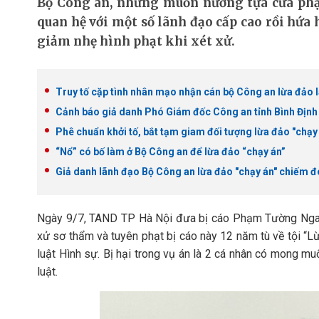
Bộ Công an, nhưng muốn nương tựa cửa phậ
quan hệ với một số lãnh đạo cấp cao rồi hứa 
giảm nhẹ hình phạt khi xét xử.
Truy tố cặp tình nhân mạo nhận cán bộ Công an lừa đảo 
Cảnh báo giả danh Phó Giám đốc Công an tỉnh Bình Định
Phê chuẩn khởi tố, bắt tạm giam đối tượng lừa đảo "chạy 
“Nổ” có bố làm ở Bộ Công an để lừa đảo “chạy án”
Giả danh lãnh đạo Bộ Công an lừa đảo "chạy án" chiếm đo
Ngày 9/7, TAND TP Hà Nội đưa bị cáo Phạm Tường Nga (S
xử sơ thẩm và tuyên phạt bị cáo này 12 năm tù về tội “L
luật Hình sự. Bị hại trong vụ án là 2 cá nhân có mong mu
luật.