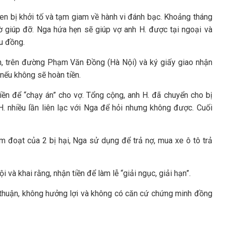
Sen bị khởi tố và tạm giam về hành vi đánh bạc. Khoảng tháng
 giúp đỡ. Nga hứa hẹn sẽ giúp vợ anh H. được tại ngoại và
ệu đồng.
n, trên đường Phạm Văn Đồng (Hà Nội) và ký giấy giao nhận
 nếu không sẽ hoàn tiền.
iền để “chạy án” cho vợ. Tổng cộng, anh H. đã chuyển cho bị
H. nhiều lần liên lạc với Nga để hỏi nhưng không được. Cuối
ếm đoạt của 2 bị hại, Nga sử dụng để trả nợ, mua xe ô tô trả
 và khai rằng, nhận tiền để làm lễ “giải ngục, giải hạn”.
ỏa thuận, không hưởng lợi và không có căn cứ chứng minh đồng