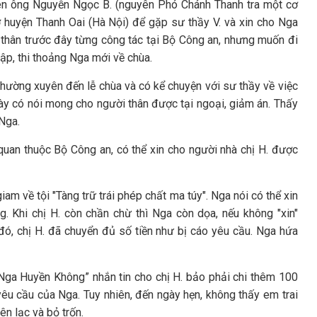
en ông Nguyễn Ngọc B. (nguyên Phó Chánh Thanh tra một cơ
 huyện Thanh Oai (Hà Nội) để gặp sư thầy V. và xin cho Nga
n thân trước đây từng công tác tại Bộ Công an, nhưng muốn đi
tập, thi thoảng Nga mới về chùa.
hường xuyên đến lễ chùa và có kể chuyện với sư thầy về việc
này có nói mong cho người thân được tại ngoại, giảm án. Thấy
Nga.
quan thuộc Bộ Công an, có thể xin cho người nhà chị H. được
iam về tội "Tàng trữ trái phép chất ma túy". Nga nói có thể xin
. Khi chị H. còn chần chừ thì Nga còn dọa, nếu không "xin"
đó, chị H. đã chuyển đủ số tiền như bị cáo yêu cầu. Nga hứa
 Nga Huyền Không” nhắn tin cho chị H. bảo phải chi thêm 100
o yêu cầu của Nga. Tuy nhiên, đến ngày hẹn, không thấy em trai
ên lạc và bỏ trốn.