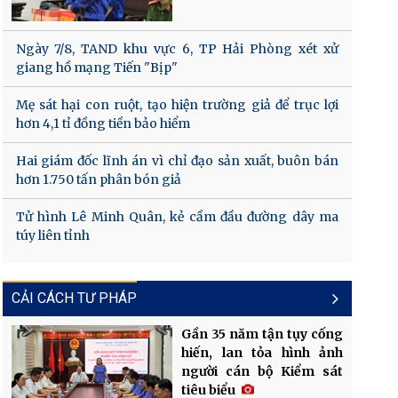
Ngày 7/8, TAND khu vực 6, TP Hải Phòng xét xử
giang hồ mạng Tiến "Bịp"
Mẹ sát hại con ruột, tạo hiện trường giả để trục lợi
hơn 4,1 tỉ đồng tiền bảo hiểm
Hai giám đốc lĩnh án vì chỉ đạo sản xuất, buôn bán
hơn 1.750 tấn phân bón giả
Tử hình Lê Minh Quân, kẻ cầm đầu đường dây ma
túy liên tỉnh
CẢI CÁCH TƯ PHÁP
Gần 35 năm tận tụy cống
hiến, lan tỏa hình ảnh
người cán bộ Kiểm sát
tiêu biểu