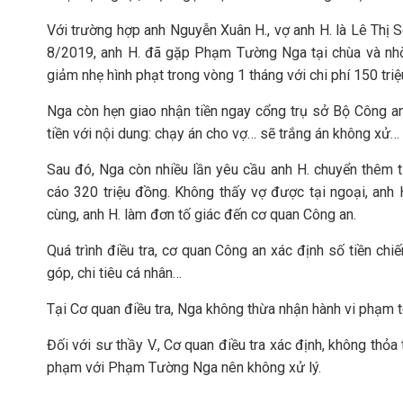
Với trường hợp anh Nguyễn Xuân H., vợ anh H. là Lê Thị 
8/2019, anh H. đã gặp Phạm Tường Nga tại chùa và nhờ
giảm nhẹ hình phạt trong vòng 1 tháng với chi phí 150 tri
Nga còn hẹn giao nhận tiền ngay cổng trụ sở Bộ Công a
tiền với nội dung: chạy án cho vợ… sẽ trắng án không xử…
Sau đó, Nga còn nhiều lần yêu cầu anh H. chuyển thêm t
cáo 320 triệu đồng. Không thấy vợ được tại ngoại, anh 
cùng, anh H. làm đơn tố giác đến cơ quan Công an.
Quá trình điều tra, cơ quan Công an xác định số tiền chi
góp, chi tiêu cá nhân…
Tại Cơ quan điều tra, Nga không thừa nhận hành vi phạm tội
Đối với sư thầy V., Cơ quan điều tra xác định, không th
phạm với Phạm Tường Nga nên không xử lý.