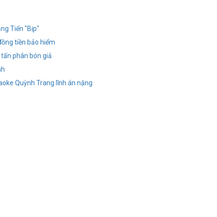
ng Tiến "Bịp"
ỉ đồng tiền bảo hiểm
0 tấn phân bón giả
nh
raoke Quỳnh Trang lĩnh án nặng