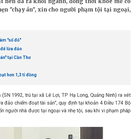
t nên đã ra khỏi ngành, đồng thời khoe mẽ có
hẹn "chạy án", xin cho người phạm tội tại ngoại,
làm "sổ đỏ"
 để lừa đảo
án" tại Cần Thơ
ạt hơn 1,3 tỉ đồng
N 1992, trú tại xã Lê Lợi, TP Hạ Long, Quảng Ninh) ra xét
ừa đảo chiếm đoạt tài sản”, quy định tại khoản 4 Điều 174 Bộ
ốn người nhà được tại ngoại và nhẹ tội, sau khi vi phạm pháp