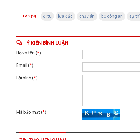
TAG(S):
đi tu
lừa đảo
chạy án
bộ công an
sự th
Ý KIẾN BÌNH LUẬN
Họ và tên (
*
)
Email (
*
)
Lời bình (
*
)
Mã bảo mật (
*
)