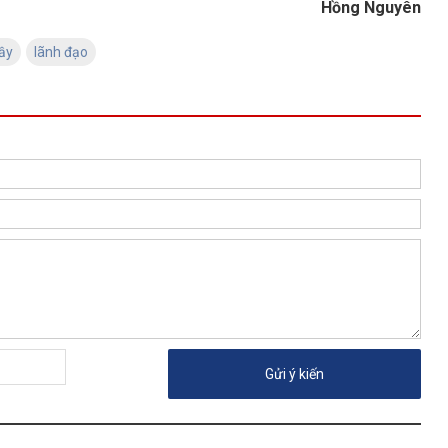
Hồng Nguyên
ầy
lãnh đạo