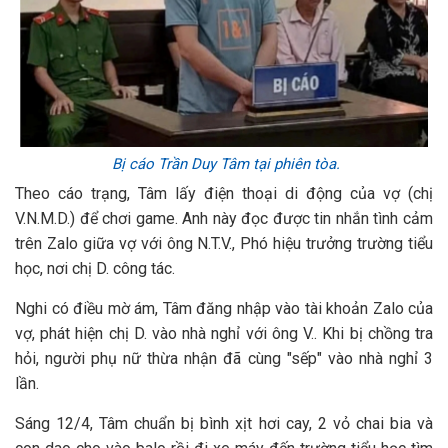
Bị cáo Trần Duy Tâm tại phiên tòa.
Theo cáo trạng, Tâm lấy điện thoại di động của vợ (chị
V.N.M.D.) để chơi game. Anh này đọc được tin nhắn tình cảm
trên Zalo giữa vợ với ông N.T.V., Phó hiệu trưởng trường tiểu
học, nơi chị D. công tác.
Nghi có điều mờ ám, Tâm đăng nhập vào tài khoản Zalo của
vợ, phát hiện chị D. vào nhà nghỉ với ông V.. Khi bị chồng tra
hỏi, người phụ nữ thừa nhận đã cùng "sếp" vào nhà nghỉ 3
lần.
Sáng 12/4, Tâm chuẩn bị bình xịt hơi cay, 2 vỏ chai bia và