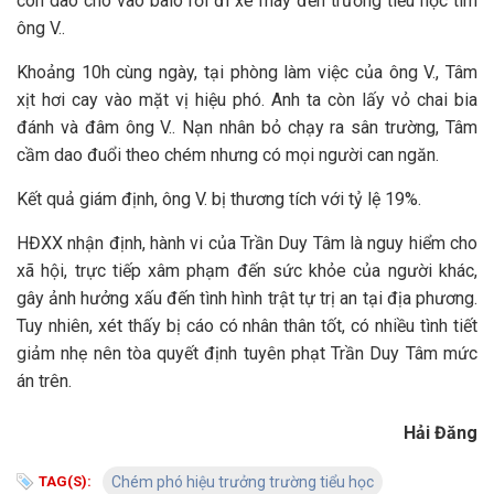
con dao cho vào balo rồi đi xe máy đến trường tiểu học tìm
ông V..
Khoảng 10h cùng ngày, tại phòng làm việc của ông V., Tâm
xịt hơi cay vào mặt vị hiệu phó. Anh ta còn lấy vỏ chai bia
đánh và đâm ông V.. Nạn nhân bỏ chạy ra sân trường, Tâm
cầm dao đuổi theo chém nhưng có mọi người can ngăn.
Kết quả giám định, ông V. bị thương tích với tỷ lệ 19%.
HĐXX nhận định, hành vi của Trần Duy Tâm là nguy hiểm cho
xã hội, trực tiếp xâm phạm đến sức khỏe của người khác,
gây ảnh hưởng xấu đến tình hình trật tự trị an tại địa phương.
Tuy nhiên, xét thấy bị cáo có nhân thân tốt, có nhiều tình tiết
giảm nhẹ nên tòa quyết định tuyên phạt Trần Duy Tâm mức
án trên.
Hải Đăng
TAG(S):
Chém phó hiệu trưởng trường tiểu học