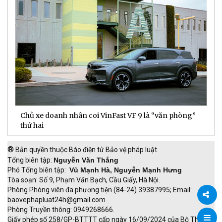
Chủ xe doanh nhân coi VinFast VF 9 là “văn phòng”
T
thứ hai
t
®
Bản quyền thuộc Báo điện tử Bảo vệ pháp luật
Tổng biên tập:
Nguyễn Văn Thắng
Phó Tổng biên tập:
Vũ Mạnh Hà, Nguyễn Mạnh Hưng
Tòa soạn: Số 9, Phạm Văn Bạch, Cầu Giấy, Hà Nội.
Phòng Phóng viên đa phương tiện (84-24) 39387995; Email:
baovephapluat24h@gmail.com
Phòng Truyền thông: 0949268666.
Chia
Giấy phép số 258/GP-BTTTT cấp ngày 16/09/2024 của Bộ Thông