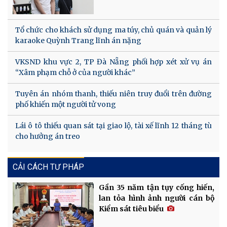
Tổ chức cho khách sử dụng ma túy, chủ quán và quản lý
karaoke Quỳnh Trang lĩnh án nặng
VKSND khu vực 2, TP Đà Nẵng phối hợp xét xử vụ án
“Xâm phạm chỗ ở của người khác”
Tuyên án nhóm thanh, thiếu niên truy đuổi trên đường
phố khiến một người tử vong
Lái ô tô thiếu quan sát tại giao lộ, tài xế lĩnh 12 tháng tù
cho hưởng án treo
CẢI CÁCH TƯ PHÁP
Gần 35 năm tận tụy cống hiến,
lan tỏa hình ảnh người cán bộ
Kiểm sát tiêu biểu