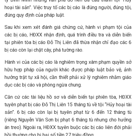
hoại tài sản”. Việc truy tố các bị cáo là đúng người, đúng tội,
đúng quy định của pháp luật.
Sau khi xem xét đánh giá chứng cứ, hành vi phạm tội của
các bị cáo, HĐXX nhận định, quá trình điều tra và diễn biến
tại phiên tòa bị cáo Đỗ Thị Liên đã thừa nhận chỉ đạo các 6
bị cáo còn lại chặt cây, phá tường rào.
Hành vi của các bị cáo là nghiêm trọng xâm phạm quyền sở
hữu hợp pháp của người khác được pháp luật bảo vệ, ảnh
hưởng trật tự xã hội, cần thiết phải xử lý nghiêm nhằm giáo
dục các bị cáo và phòng ngừa chung.
Căn cứ các tài liệu hồ sơ và diễn biến tại phiên tòa, HĐXX
tuyên phạt bị cáo Đỗ Thị Liên 15 tháng tù về tội “Hủy hoại tài
sản”. 6 bị cáo còn lại bị tuyên phạt từ 6 đến 12 tháng tù
(riêng Nguyễn Văn Sơn bị phạt 6 tháng tù nhưng cho hưởng
án treo). Ngoài ra, HĐXX tuyên buộc các bị cáo liên đới phải
bồi thường cho bị hại số tiền 27 triệu đồng.