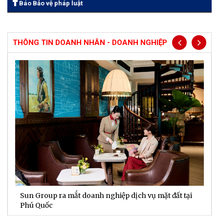
Báo Bảo vệ pháp luật
THÔNG TIN DOANH NHÂN - DOANH NGHIỆP
Sun Group ra mắt doanh nghiệp dịch vụ mặt đất tại
C
m
Phú Quốc
t