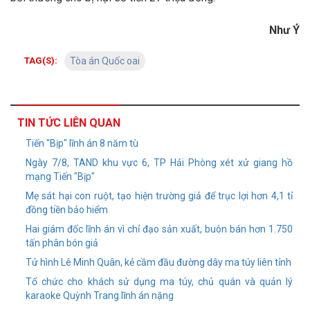
Như Ý
TAG(S):
Tòa án Quốc oai
TIN TỨC LIÊN QUAN
Tiến "Bịp" lĩnh án 8 năm tù
Ngày 7/8, TAND khu vực 6, TP Hải Phòng xét xử giang hồ
mạng Tiến "Bịp"
Mẹ sát hại con ruột, tạo hiện trường giả để trục lợi hơn 4,1 tỉ
đồng tiền bảo hiểm
Hai giám đốc lĩnh án vì chỉ đạo sản xuất, buôn bán hơn 1.750
tấn phân bón giả
Tử hình Lê Minh Quân, kẻ cầm đầu đường dây ma túy liên tỉnh
Tổ chức cho khách sử dụng ma túy, chủ quán và quản lý
karaoke Quỳnh Trang lĩnh án nặng