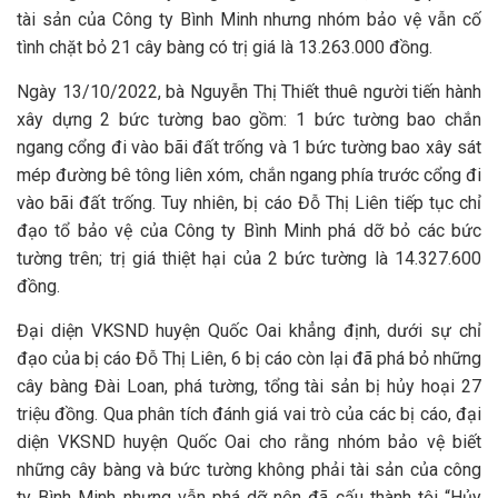
tài sản của Công ty Bình Minh nhưng nhóm bảo vệ vẫn cố
tình chặt bỏ 21 cây bàng có trị giá là 13.263.000 đồng.
Ngày 13/10/2022, bà Nguyễn Thị Thiết thuê người tiến hành
xây dựng 2 bức tường bao gồm: 1 bức tường bao chắn
ngang cổng đi vào bãi đất trống và 1 bức tường bao xây sát
mép đường bê tông liên xóm, chắn ngang phía trước cổng đi
vào bãi đất trống. Tuy nhiên, bị cáo Đỗ Thị Liên tiếp tục chỉ
đạo tổ bảo vệ của Công ty Bình Minh phá dỡ bỏ các bức
tường trên; trị giá thiệt hại của 2 bức tường là 14.327.600
đồng.
Đại diện VKSND huyện Quốc Oai khẳng định, dưới sự chỉ
đạo của bị cáo Đỗ Thị Liên, 6 bị cáo còn lại đã phá bỏ những
cây bàng Đài Loan, phá tường, tổng tài sản bị hủy hoại 27
triệu đồng. Qua phân tích đánh giá vai trò của các bị cáo, đại
diện VKSND huyện Quốc Oai cho rằng nhóm bảo vệ biết
những cây bàng và bức tường không phải tài sản của công
ty Bình Minh nhưng vẫn phá dỡ nên đã cấu thành tội “Hủy