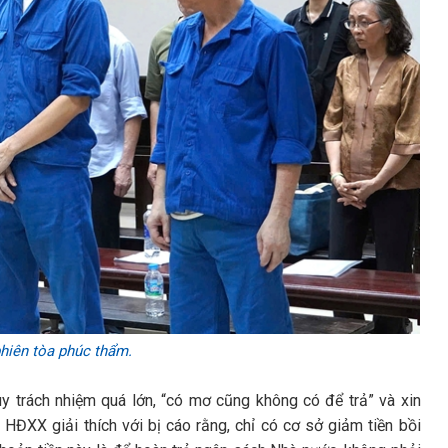
phiên tòa phúc thẩm.
uy trách nhiệm quá lớn, “có mơ cũng không có để trả” và xin
HĐXX giải thích với bị cáo rằng, chỉ có cơ sở giảm tiền bồi