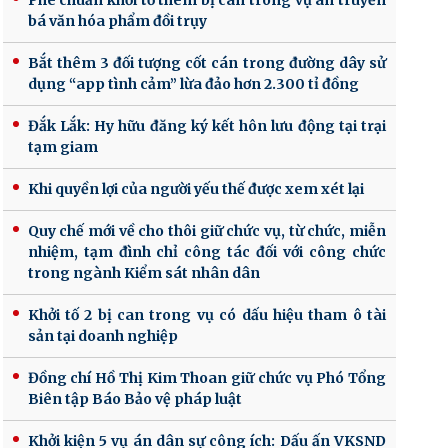
Phê chuẩn khởi tố thêm bị can trong vụ án truyền
bá văn hóa phẩm đồi trụy
Bắt thêm 3 đối tượng cốt cán trong đường dây sử
dụng “app tình cảm” lừa đảo hơn 2.300 tỉ đồng
Đắk Lắk: Hy hữu đăng ký kết hôn lưu động tại trại
tạm giam
Khi quyền lợi của người yếu thế được xem xét lại
Quy chế mới về cho thôi giữ chức vụ, từ chức, miễn
nhiệm, tạm đình chỉ công tác đối với công chức
trong ngành Kiểm sát nhân dân
Khởi tố 2 bị can trong vụ có dấu hiệu tham ô tài
sản tại doanh nghiệp
Đồng chí Hồ Thị Kim Thoan giữ chức vụ Phó Tổng
Biên tập Báo Bảo vệ pháp luật
Khởi kiện 5 vụ án dân sự công ích: Dấu ấn VKSND