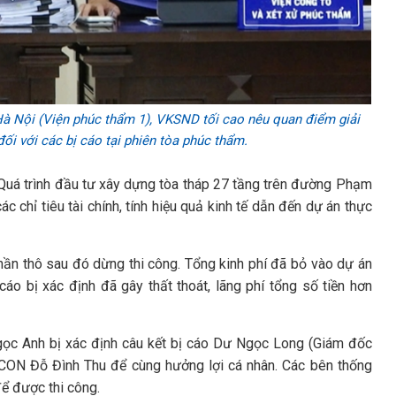
Hà Nội (Viện phúc thẩm 1), VKSND tối cao nêu quan điểm giải
ối với các bị cáo tại phiên tòa phúc thẩm.
Quá trình đầu tư xây dựng tòa tháp 27 tầng trên đường Phạm
 chỉ tiêu tài chính, tính hiệu quả kinh tế dẫn đến dự án thực
ần thô sau đó dừng thi công. Tổng kinh phí đã bỏ vào dự án
cáo bị xác định đã gây thất thoát, lãng phí tổng số tiền hơn
Ngọc Anh bị xác định câu kết bị cáo Dư Ngọc Long (Giám đốc
CON Đỗ Đình Thu để cùng hưởng lợi cá nhân. Các bên thống
để được thi công.