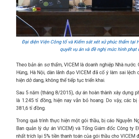
Đại diện Viện Công tố và Kiểm sát xét xử phúc thẩm tại 
quyết vụ án và đề nghị mức hình phạt đ
Theo bản án sơ thẩm, VICEM là doanh nghiệp Nhà nước. 
Hùng, Hà Nội, dàn lãnh đạo VICEM đã cố ý làm sai lệch các
hiện dở dang, không thể tiếp tục triển khai.
Sau 5 năm (tháng 8/2015), dự án hoàn thành xây dựng ph
là 1.245 tỉ đồng, hiện nay vẫn bỏ hoang. Do vậy, các bị 
381,6 tỉ đồng.
Trong quá trình thực hiện một gói thầu, bị cáo Nguyễn 
Ban quản lý dự án VICEM) và Tổng Giám đốc Công ty E
nhất trích lại 5% tiền thanh toán của gói thầu cho VICEM 