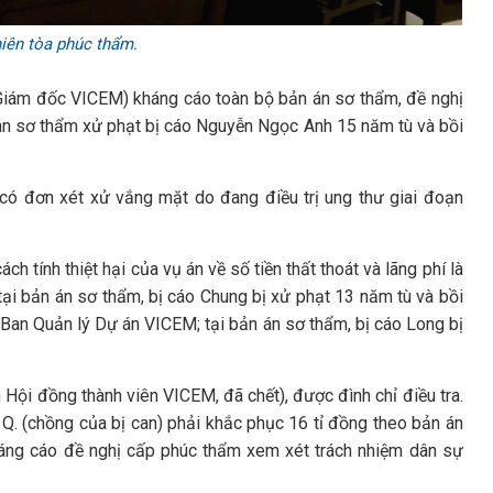
iên tòa phúc thẩm.
Giám đốc VICEM) kháng cáo toàn bộ bản án sơ thẩm, đề nghị
 án sơ thẩm xử phạt bị cáo Nguyễn Ngọc Anh 15 năm tù và bồi
có đơn xét xử vắng mặt do đang điều trị ung thư giai đoạn
h tính thiệt hại của vụ án về số tiền thất thoát và lãng phí là
ại bản án sơ thẩm, bị cáo Chung bị xử phạt 13 năm tù và bồi
Ban Quản lý Dự án VICEM; tại bản án sơ thẩm, bị cáo Long bị
 Hội đồng thành viên VICEM, đã chết), được đình chỉ điều tra.
 Q. (chồng của bị can) phải khắc phục 16 tỉ đồng theo bản án
háng cáo đề nghị cấp phúc thẩm xem xét trách nhiệm dân sự